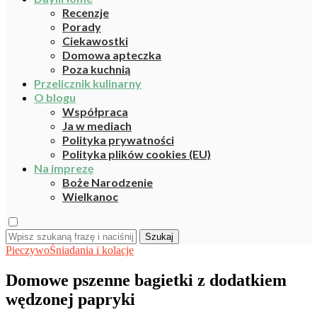
Recenzje
Porady
Ciekawostki
Domowa apteczka
Poza kuchnią
Przelicznik kulinarny
O blogu
Współpraca
Ja w mediach
Polityka prywatności
Polityka plików cookies (EU)
Na imprezę
Boże Narodzenie
Wielkanoc
Szukaj
Pieczywo
Śniadania i kolacje
Domowe pszenne bagietki z dodatkiem
wędzonej papryki