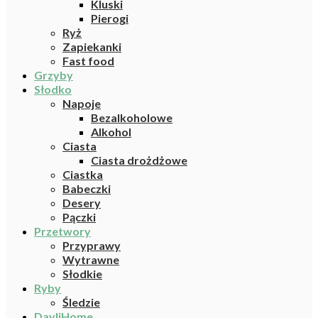
Kluski
Pierogi
Ryż
Zapiekanki
Fast food
Grzyby
Słodko
Napoje
Bezalkoholowe
Alkohol
Ciasta
Ciasta drożdżowe
Ciastka
Babeczki
Desery
Pączki
Przetwory
Przyprawy
Wytrawne
Słodkie
Ryby
Śledzie
DayliHome