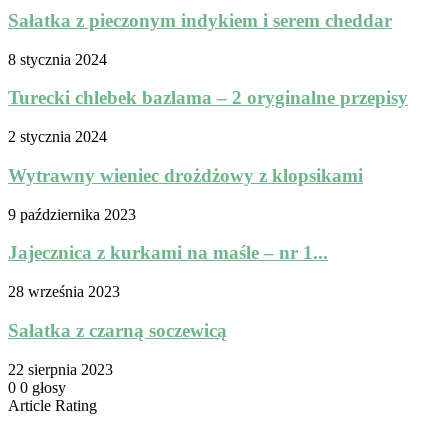
Sałatka z pieczonym indykiem i serem cheddar
8 stycznia 2024
Turecki chlebek bazlama – 2 oryginalne przepisy
2 stycznia 2024
Wytrawny wieniec drożdżowy z klopsikami
9 października 2023
Jajecznica z kurkami na maśle – nr 1...
28 września 2023
Sałatka z czarną soczewicą
22 sierpnia 2023
0
0
głosy
Article Rating