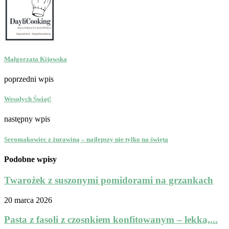
Małgorzata Kijowska
poprzedni wpis
Wesołych Świąt!
następny wpis
Seromakowiec z żurawiną – najlepszy nie tylko na święta
Podobne wpisy
Twarożek z suszonymi pomidorami na grzankach
20 marca 2026
Pasta z fasoli z czosnkiem konfitowanym – lekka,...