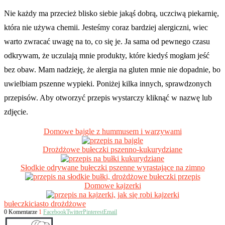
Nie każdy ma przecież blisko siebie jakąś dobrą, uczciwą piekarnię,
która nie używa chemii. Jesteśmy coraz bardziej alergiczni, wiec
warto zwracać uwagę na to, co się je. Ja sama od pewnego czasu
odkrywam, że uczulają mnie produkty, które kiedyś mogłam jeść
bez obaw. Mam nadzieję, że alergia na gluten mnie nie dopadnie, bo
uwielbiam pszenne wypieki. Poniżej kilka innych, sprawdzonych
przepisów. Aby otworzyć przepis wystarczy kliknąć w nazwę lub
zdjęcie.
Domowe bajgle z hummusem i warzywami
Drożdżowe bułeczki pszenno-kukurydziane
Słodkie odrywane bułeczki pszenne wyrastające na zimno
Domowe kajzerki
bułeczki
ciasto drożdżowe
0 Komentarze
1
Facebook
Twitter
Pinterest
Email