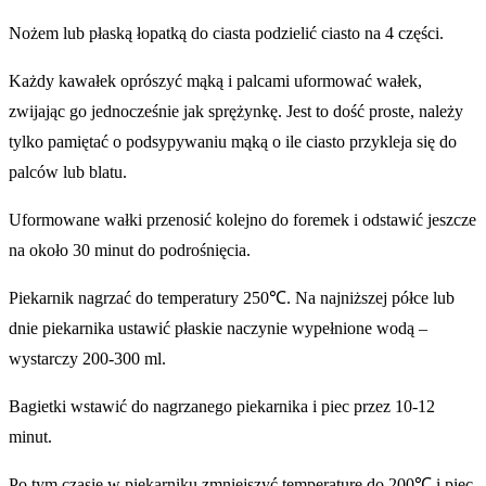
Nożem lub płaską łopatką do ciasta podzielić ciasto na 4 części.
Każdy kawałek oprószyć mąką i palcami uformować wałek,
zwijając go jednocześnie jak sprężynkę. Jest to dość proste, należy
tylko pamiętać o podsypywaniu mąką o ile ciasto przykleja się do
palców lub blatu.
Uformowane wałki przenosić kolejno do foremek i odstawić jeszcze
na około 30 minut do podrośnięcia.
Piekarnik nagrzać do temperatury 250℃. Na najniższej półce lub
dnie piekarnika ustawić płaskie naczynie wypełnione wodą –
wystarczy 200-300 ml.
Bagietki wstawić do nagrzanego piekarnika i piec przez 10-12
minut.
Po tym czasie w piekarniku zmniejszyć temperaturę do 200℃ i piec