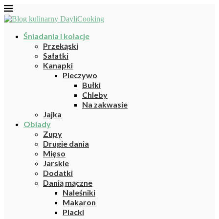
Śniadania i kolacje
Przekąski
Sałatki
Kanapki
Pieczywo
Bułki
Chleby
Na zakwasie
Jajka
Obiady
Zupy
Drugie dania
Mięso
Jarskie
Dodatki
Danią mączne
Naleśniki
Makaron
Placki