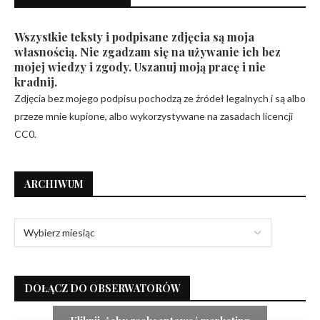
Wszystkie teksty i podpisane zdjęcia są moja
własnością. Nie zgadzam się na używanie ich bez
mojej wiedzy i zgody. Uszanuj moją pracę i nie
kradnij.
Zdjęcia bez mojego podpisu pochodzą ze źródeł legalnych i są albo
przeze mnie kupione, albo wykorzystywane na zasadach licencji
CC0.
ARCHIWUM
DOŁĄCZ DO OBSERWATORÓW