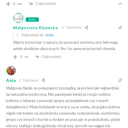
Odpowiedz
0
Autor
Małgorzata Kijowska
5 lata temu
Odpowiedź do
Anna
Warto korzystać z natury, bo przecież syntetyczne leki mają
wiele skutków ubocznych. No i to zawsze przecież chemia.
Odpowiedz
0
Ania
5 lata temu
Malgosiu fjanje ze pokazujesz tą książkę, ja jestem jak najbardziej
za naturalna medycyną. Nie pamiętam kiedy ja i moja rodzina
bylismy u lekarza z powodu grypy, przeziębienia czy i nnyvh
dolegliwości. Moje koleżanki w pracy sa w szoku, że ja jako jedyna
nigdy nie bylam na zwolnieniu z powodu rozwolnienia, wymiotów,
grypy czy innych chorób a dodam ze pracuje w przedszkolu, gdzie
wirusy szaleją i atakują kiedy chca) moj sposób na najgorsze