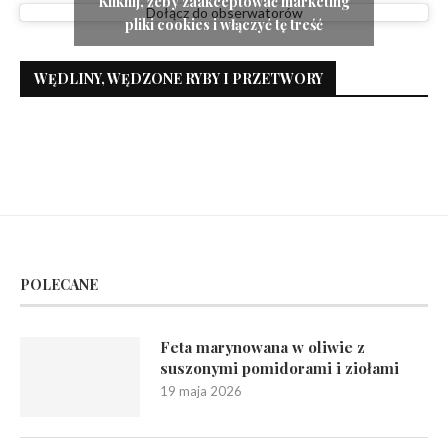
Kliknij, żeby zaakceptować marketing
Dołącz do obserwatorów
pliki cookies i włączyć tę treść
WĘDLINY, WĘDZONE RYBY I PRZETWORY
POLECANE
Feta marynowana w oliwie z
suszonymi pomidorami i ziołami
19 maja 2026