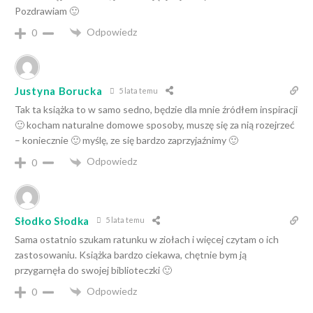
Pozdrawiam 🙂
Odpowiedz
0
Justyna Borucka
5 lata temu
Tak ta książka to w samo sedno, będzie dla mnie źródłem inspiracji
🙂 kocham naturalne domowe sposoby, muszę się za nią rozejrzeć
– koniecznie 🙂 myślę, ze się bardzo zaprzyjaźnimy 🙂
Odpowiedz
0
Słodko Słodka
5 lata temu
Sama ostatnio szukam ratunku w ziołach i więcej czytam o ich
zastosowaniu. Książka bardzo ciekawa, chętnie bym ją
przygarnęła do swojej biblioteczki 🙂
Odpowiedz
0