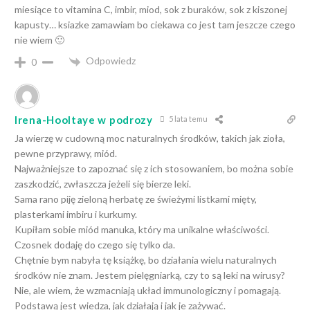
miesiące to vitamina C, imbir, miod, sok z buraków, sok z kiszonej
kapusty… ksiazke zamawiam bo ciekawa co jest tam jeszcze czego
nie wiem 🙂
Odpowiedz
0
Irena-Hooltaye w podrozy
5 lata temu
Ja wierzę w cudowną moc naturalnych środków, takich jak zioła,
pewne przyprawy, miód.
Najważniejsze to zapoznać się z ich stosowaniem, bo można sobie
zaszkodzić, zwłaszcza jeżeli się bierze leki.
Sama rano piję zieloną herbatę ze świeżymi listkami mięty,
plasterkami imbiru i kurkumy.
Kupiłam sobie miód manuka, który ma unikalne właściwości.
Czosnek dodaję do czego się tylko da.
Chętnie bym nabyła tę książkę, bo działania wielu naturalnych
środków nie znam. Jestem pielęgniarką, czy to są leki na wirusy?
Nie, ale wiem, że wzmacniają układ immunologiczny i pomagają.
Podstawą jest wiedza, jak działają i jak je zażywać.