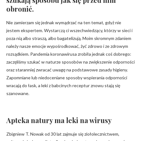
szukają sposobu jak się przed nim
obronić.
Nie zamierzam się jednak wymądrzać na ten temat, gdyż nie
jestem ekspertem. Wystarczą ci wszechwiedzący, którzy w sieci i
poza nią albo straszą, albo bagatelizują. Moim skromnym zdaniem
należy nasze emocje wypośrodkować, żyć zdrowo i ze zdrowym
rozsądkiem. Pandemia koronawirusa zrobiła jednak coś dobrego:
zaczęliśmy szukać w naturze sposobów na zwiększenie odporności
oraz staranniej zwracać uwagę na podstawowe zasady higieny.
Zapomniane lub niedoceniane sposoby wspierania odporności
wracają do łask, a leki z babcinych receptur znowu stają się
szanowane.
Apteka natury ma leki na wirusy
Zbigniew T. Nowak od 30 lat zajmuje się ziołolecznictwem,