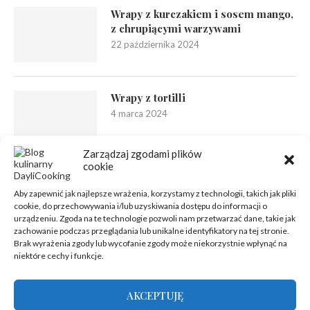
Wrapy z kurczakiem i sosem mango,
z chrupiącymi warzywami
22 października 2024
Wrapy z tortilli
4 marca 2024
Zarządzaj zgodami plików
cookie
Aby zapewnić jak najlepsze wrażenia, korzystamy z technologii, takich jak pliki
cookie, do przechowywania i/lub uzyskiwania dostępu do informacji o
urządzeniu. Zgoda na te technologie pozwoli nam przetwarzać dane, takie jak
zachowanie podczas przeglądania lub unikalne identyfikatory na tej stronie.
Brak wyrażenia zgody lub wycofanie zgody może niekorzystnie wpłynąć na
niektóre cechy i funkcje.
AKCEPTUJĘ