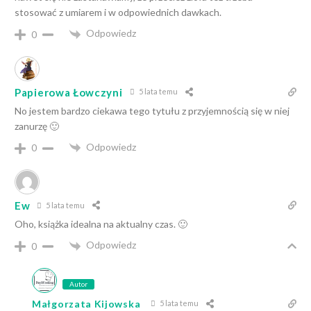
stosować z umiarem i w odpowiednich dawkach.
Odpowiedz
0
Papierowa Łowczyni
5 lata temu
No jestem bardzo ciekawa tego tytułu z przyjemnością się w niej
zanurzę 🙂
Odpowiedz
0
Ew
5 lata temu
Oho, książka idealna na aktualny czas. 🙂
Odpowiedz
0
Autor
Małgorzata Kijowska
5 lata temu