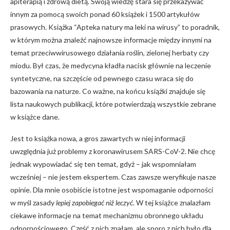
apiterapią i zdrową dietą. Swoją wiedzę stara się przekazywać
innym za pomocą swoich ponad 60 książek i 1500 artykułów
prasowych. Książka “Apteka natury ma leki na wirusy” to poradnik,
w którym można znaleźć najnowsze informacje między innymi na
temat przeciwwirusowego działania roślin, zielonej herbaty czy
miodu. Był czas, że medycyna kładła nacisk głównie na leczenie
syntetyczne, na szczęście od pewnego czasu wraca się do
bazowania na naturze. Co ważne, na końcu książki znajduje się
lista naukowych publikacji, które potwierdzają wszystkie zebrane
w książce dane.
Jest to książka nowa, a gros zawartych w niej informacji
uwzględnia już problemy z koronawirusem SARS-CoV-2. Nie chcę
jednak wypowiadać się ten temat, gdyż – jak wspomniałam
wcześniej – nie jestem ekspertem. Czas zawsze weryfikuje nasze
opinie. Dla mnie osobiście istotne jest wspomaganie odporności
w myśl zasady
lepiej zapobiegać niż leczyć
. W tej książce znalazłam
ciekawe informacje na temat mechanizmu obronnego układu
odpornościowego. Część z nich znałam, ale sporo z nich było dla