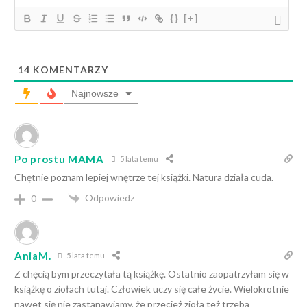
{}
[+]
14
KOMENTARZY
Najnowsze
Po prostu MAMA
5 lata temu
Chętnie poznam lepiej wnętrze tej książki. Natura działa cuda.
Odpowiedz
0
AniaM.
5 lata temu
Z chęcią bym przeczytała tą książkę. Ostatnio zaopatrzyłam się w
książkę o ziołach tutaj. Człowiek uczy się całe życie. Wielokrotnie
nawet się nie zastanawiamy, że przecież zioła też trzeba