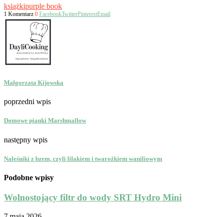
książki
purple book
1 Komentarz
0
Facebook
Twitter
Pinterest
Email
Małgorzata Kijowska
poprzedni wpis
Domowe pianki Marshmallow
następny wpis
Naleśniki z bzem, czyli lilakiem i twarożkiem waniliowym
Podobne wpisy
Wolnostojący filtr do wody SRT Hydro Mini
7 maja 2026