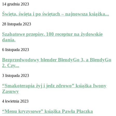
14 grudnia 2023
Święta, święta i po świętach – najnowsza książka...
28 listopada 2023
Szabatowe przepisy. 100 receptur na żydowskie
dania.
6 listopada 2023
Bezprzedwodowy blender BlendyGo 3, a BlendyGo
2. Czy...
3 listopada 2023
“Smakoterapia żyj i jedz zdrowo” książka Iwony
Zasuwy
4 kwietnia 2023
“Menu kryzysowe” książka Pawła Płaczka