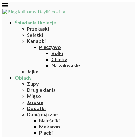
Śniadania i kolacje
Przekąski
Sałatki
Kanapki
Pieczywo
Bułki
Chleby
Na zakwasie
Jajka
Obiady
Zupy
Drugie dania
Mięso
Jarskie
Dodatki
Danią mączne
Naleśniki
Makaron
Placki