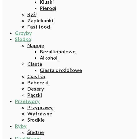
Kluski
Pierogi
Ryż
Zapiekanki
Fast food
Grzyby
Słodko
Napoje
Bezalkoholowe
Alkohol
Ciasta
Ciasta drożdżowe
Ciastka
Babeczki
Desery
Pączki
Przetwory
Przyprawy
Wytrawne
Słodkie
Ryby
Śledzie
DayliHome