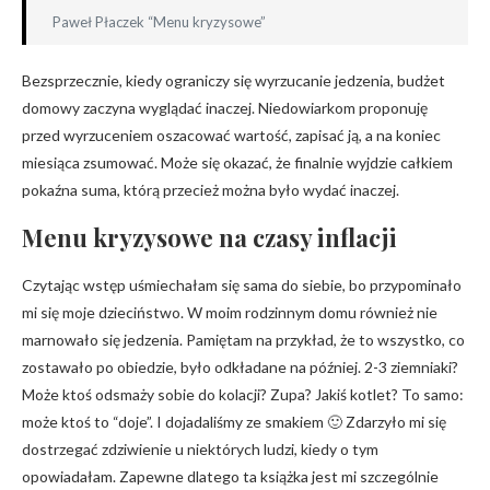
Paweł Płaczek “Menu kryzysowe”
Bezsprzecznie, kiedy ograniczy się wyrzucanie jedzenia, budżet
domowy zaczyna wyglądać inaczej. Niedowiarkom proponuję
przed wyrzuceniem oszacować wartość, zapisać ją, a na koniec
miesiąca zsumować. Może się okazać, że finalnie wyjdzie całkiem
pokaźna suma, którą przecież można było wydać inaczej.
Menu kryzysowe na czasy inflacji
Czytając wstęp uśmiechałam się sama do siebie, bo przypominało
mi się moje dzieciństwo. W moim rodzinnym domu również nie
marnowało się jedzenia. Pamiętam na przykład, że to wszystko, co
zostawało po obiedzie, było odkładane na później. 2-3 ziemniaki?
Może ktoś odsmaży sobie do kolacji? Zupa? Jakiś kotlet? To samo:
może ktoś to “doje”. I dojadaliśmy ze smakiem 🙂 Zdarzyło mi się
dostrzegać zdziwienie u niektórych ludzi, kiedy o tym
opowiadałam. Zapewne dlatego ta książka jest mi szczególnie