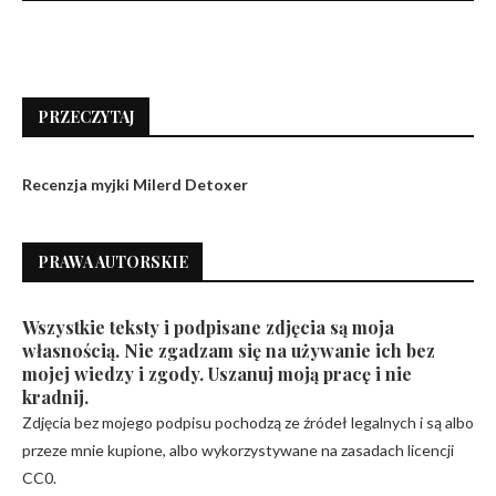
PRZECZYTAJ
Recenzja myjki Milerd Detoxer
PRAWA AUTORSKIE
Wszystkie teksty i podpisane zdjęcia są moja
własnością. Nie zgadzam się na używanie ich bez
mojej wiedzy i zgody. Uszanuj moją pracę i nie
kradnij.
Zdjęcia bez mojego podpisu pochodzą ze źródeł legalnych i są albo
przeze mnie kupione, albo wykorzystywane na zasadach licencji
CC0.