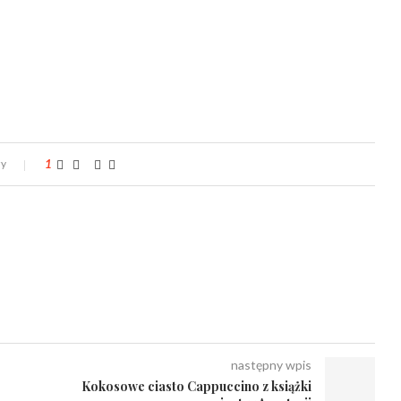
zy
1
następny wpis
Kokosowe ciasto Cappuccino z książki