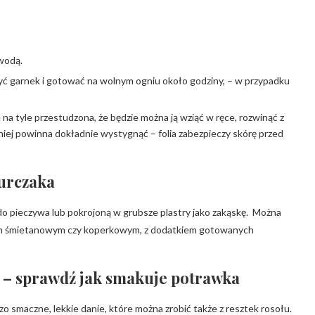
wodą.
ryć garnek i gotować na wolnym ogniu około godziny, – w przypadku
na tyle przestudzona, że będzie można ją wziąć w ręce, rozwinąć z
W niej powinna dokładnie wystygnąć – folia zabezpieczy skórę przed
kurczaka
do pieczywa lub pokrojoną w grubsze plastry jako zakąskę. Można
sem śmietanowym czy koperkowym, z dodatkiem gotowanych
ka – sprawdź jak smakuje potrawka
zo smaczne, lekkie danie, które można zrobić także z resztek rosołu.