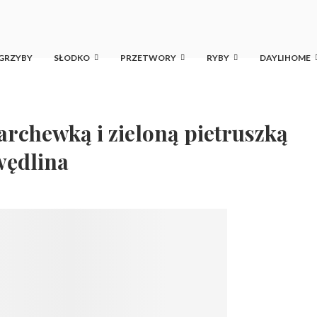
GRZYBY
SŁODKO
PRZETWORY
RYBY
DAYLIHOME
archewką i zieloną pietruszką
wędlina