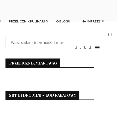
PRZELICZNIK KULINARNY
O BLOGU
NA IMPREZĘ
PRZELICZNIK MIAR I WAG
SRT HYDRO MINI – KOD RABATOWY