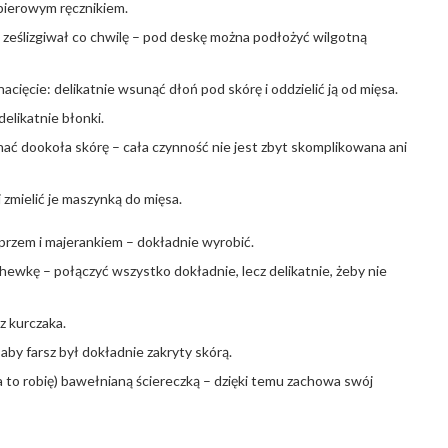
pierowym ręcznikiem.
 ześlizgiwał co chwilę – pod deskę można podłożyć wilgotną
nacięcie: delikatnie wsunąć dłoń pod skórę i oddzielić ją od mięsa.
elikatnie błonki.
ać dookoła skórę – cała czynność nie jest zbyt skomplikowana ani
i zmielić je maszynką do mięsa.
przem i majerankiem – dokładnie wyrobić.
ewkę – połączyć wszystko dokładnie, lecz delikatnie, żeby nie
z kurczaka.
 aby farsz był dokładnie zakryty skórą.
a to robię) bawełnianą ściereczką – dzięki temu zachowa swój