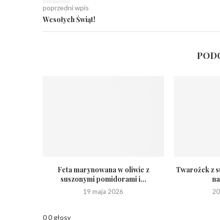
poprzedni wpis
Wesołych Świąt!
PODO
Feta marynowana w oliwie z
Twarożek z 
suszonymi pomidorami i...
na
19 maja 2026
20
0
0
głosy