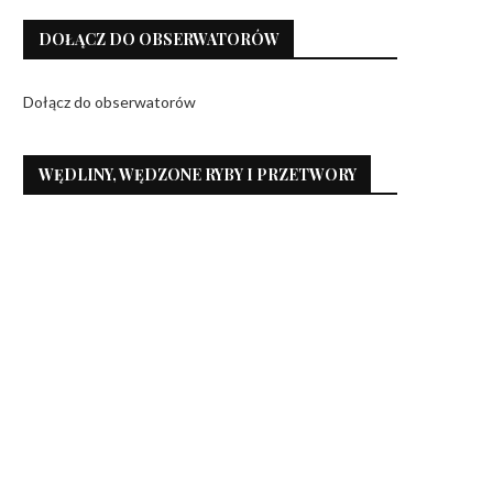
DOŁĄCZ DO OBSERWATORÓW
Dołącz do obserwatorów
WĘDLINY, WĘDZONE RYBY I PRZETWORY