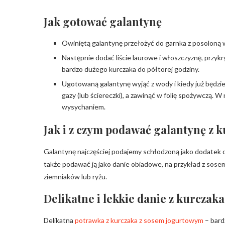
Jak gotować galantynę
Owiniętą galantynę przełożyć do garnka z posoloną 
Następnie dodać liście laurowe i włoszczyznę, przyk
bardzo dużego kurczaka do półtorej godziny.
Ugotowaną galantynę wyjąć z wody i kiedy już będzie 
gazy (lub ściereczki), a zawinąć w folię spożywczą. 
wysychaniem.
Jak i z czym podawać galantynę z 
Galantynę najczęściej podajemy schłodzoną jako dodatek 
także podawać ją jako danie obiadowe, na przykład z so
ziemniaków lub ryżu.
Delikatne i lekkie danie z kurcza
Delikatna
potrawka z kurczaka z sosem jogurtowym
– bard