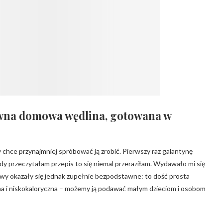
awna domowa wędlina, gotowana w
 chce przynajmniej spróbować ją zrobić. Pierwszy raz galantynę
iedy przeczytałam przepis to się niemal przeraziłam. Wydawało mi się
awy okazały się jednak zupełnie bezpodstawne: to dość prosta
na i niskokaloryczna – możemy ją podawać małym dzieciom i osobom