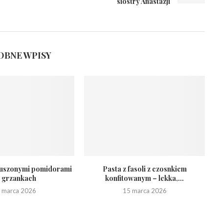
siostry Anastazji
BNE WPISY
suszonymi pomidorami
Pasta z fasoli z czosnkiem
 grzankach
konfitowanym – lekka,...
 marca 2026
15 marca 2026