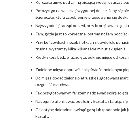
Kurczaka umyć pod zimną bieżącą wodą i osuszyć pa
Położyć go na wiekszej wygodnej desce, żeby się nie
ściereczkę, która zapobiegnie przesuwaniu się deski.
Najwygodniej zacząć od szyi, przy której zawsze jest 
Tam, gdzie jest to konieczne, ostrym nożem podciąć d
Przy końcówkach nóżek i lotkach skrzydełek, ponacin
trudna, wystarczy kilka-kilkanaście minut skupienia.
Kiedy skóra będzie już zdjęta, odkroić mięso od kości 
Zmielone mięso doprawić solą, świeżo zmielonym pie
Do mięsa dodać zieloną pietruszkę i ugotowaną march
rozgnieść marchwi.
Tak przygotowanym farszem nadziewać skórę zdjętą 
Następnie uformować podłużny kształt, starając się,
Galantynę dokładnie owinąć gazą lub (podobnie jak j
kształt.