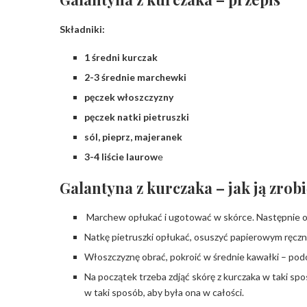
Składniki:
1 średni kurczak
2-3 średnie marchewki
pęczek włoszczyzny
pęczek natki pietruszki
sól, pieprz, majeranek
3-4 liście laurow
e
Galantyna z kurczaka – jak ją zrob
Marchew opłukać i ugotować w skórce. Następnie obra
Natkę pietruszki opłukać, osuszyć papierowym ręczni
Włoszczyznę obrać, pokroić w średnie kawałki – podo
Na początek trzeba zdjąć skórę z kurczaka w taki spo
w taki sposób, aby była ona w całości.