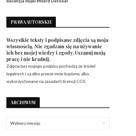
Recenzja myjki Milerd Detoxer
PRAWA AUTORSKIE
Wszystkie teksty i podpisane zdjęcia są moja
własnością. Nie zgadzam się na używanie
ich bez mojej wiedzy i zgody. Uszanuj moją
pracę i nie kradnij.
Zdjęcia bez mojego podpisu pochodzą ze źródeł
legalnych i są albo przeze mnie kupione, albo
wykorzystywane na zasadach licencji CC0.
ARCHIWUM