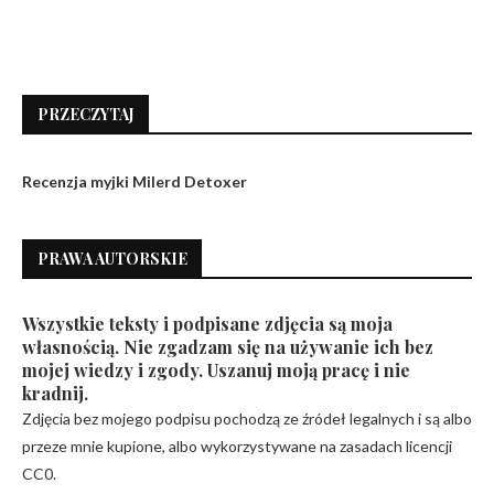
PRZECZYTAJ
Recenzja myjki Milerd Detoxer
PRAWA AUTORSKIE
Wszystkie teksty i podpisane zdjęcia są moja
własnością. Nie zgadzam się na używanie ich bez
mojej wiedzy i zgody. Uszanuj moją pracę i nie
kradnij.
Zdjęcia bez mojego podpisu pochodzą ze źródeł legalnych i są albo
przeze mnie kupione, albo wykorzystywane na zasadach licencji
CC0.