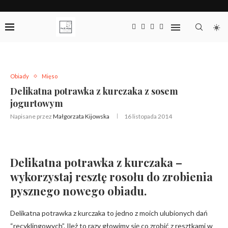
Obiady
Mięso
Delikatna potrawka z kurczaka z sosem
jogurtowym
Napisane przez
Małgorzata Kijowska
16 listopada 2014
Delikatna potrawka z kurczaka –
wykorzystaj resztę rosołu do zrobienia
pysznego nowego obiadu.
Delikatna potrawka z kurczaka to jedno z moich ulubionych dań
“recyklingowych”. Ileż to razy głowimy się co zrobić z resztkami w