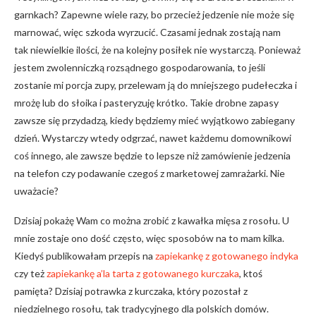
garnkach? Zapewne wiele razy, bo przecież jedzenie nie może się
marnować, więc szkoda wyrzucić. Czasami jednak zostają nam
tak niewielkie ilości, że na kolejny posiłek nie wystarczą. Ponieważ
jestem zwolenniczką rozsądnego gospodarowania, to jeśli
zostanie mi porcja zupy, przelewam ją do mniejszego pudełeczka i
mrożę lub do słoika i pasteryzuję krótko. Takie drobne zapasy
zawsze się przydadzą, kiedy będziemy mieć wyjątkowo zabiegany
dzień. Wystarczy wtedy odgrzać, nawet każdemu domownikowi
coś innego, ale zawsze będzie to lepsze niż zamówienie jedzenia
na telefon czy podawanie czegoś z marketowej zamrażarki. Nie
uważacie?
Dzisiaj pokażę Wam co można zrobić z kawałka mięsa z rosołu. U
mnie zostaje ono dość często, więc sposobów na to mam kilka.
Kiedyś publikowałam przepis na
zapiekankę z gotowanego indyka
czy też
zapiekankę a’la tarta z gotowanego kurczaka
, ktoś
pamięta? Dzisiaj potrawka z kurczaka, który pozostał z
niedzielnego rosołu, tak tradycyjnego dla polskich domów.