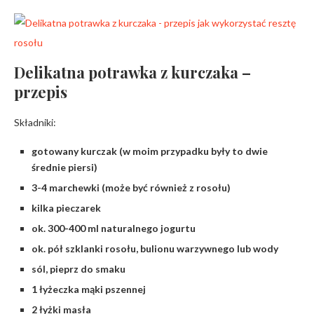
Delikatna potrawka z kurczaka –
przepis
Składniki:
gotowany kurczak (w moim przypadku były to dwie
średnie piersi)
3-4 marchewki (może być również z rosołu)
kilka pieczarek
ok. 300-400 ml naturalnego jogurtu
ok. pół szklanki rosołu, bulionu warzywnego lub wody
sól, pieprz do smaku
1 łyżeczka mąki pszennej
2 łyżki masła