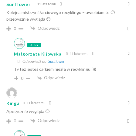
Sunflower
11 lata temu
Kolejna mistrzyni żarciowego recyklingu – uwielbiam to 🙂
przepysznie wygląda 🙂
Odpowiedz
0
Autor
Małgorzata Kijowska
11 lata temu
Odpowiedź do
Sunflower
Ty też jesteś całkiem niezła w recyklingu ;)))
Odpowiedz
0
Kinga
11 lata temu
Apetycznie wygląda 🙂
Odpowiedz
0