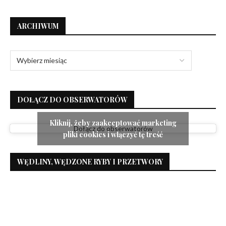
ARCHIWUM
DOŁĄCZ DO OBSERWATORÓW
Kliknij, żeby zaakceptować marketing
Dołącz do obserwatorów
pliki cookies i włączyć tę treść
WĘDLINY, WĘDZONE RYBY I PRZETWORY