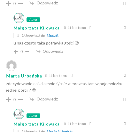
Odpowiedz
0
Autor
Małgorzata Kijowska
11 lata temu
Odpowiedź do
Madzik
u nas często taka potrawka gości 🙂
Odpowiedz
0
Marta Urbańska
11 lata temu
zdecydowanie coś dla mnie 🙂 nie zamroziłaś tam w pojemniczku
jednej porcji ? 🙂
Odpowiedz
0
Autor
Małgorzata Kijowska
11 lata temu
Odpowiedź do
Marta Urbańska