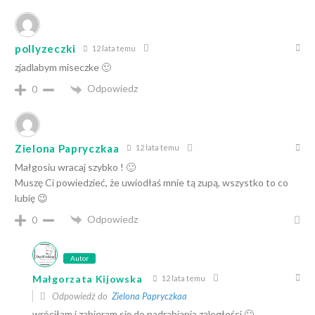
pollyzeczki
12 lata temu
zjadlabym miseczke 🙂
Odpowiedz
0
Zielona Papryczkaa
12 lata temu
Małgosiu wracaj szybko ! 🙂
Muszę Ci powiedzieć, że uwiodłaś mnie tą zupą, wszystko to co
lubię 😉
Odpowiedz
0
Autor
Małgorzata Kijowska
12 lata temu
Odpowiedź do
Zielona Papryczkaa
wróciłam i zabieram się do nadrabiania zaległości 🙂