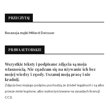
PRZECZYTAJ
Recenzja myjki Milerd Detoxer
PRAWA AUTORSKIE
Wszystkie teksty i podpisane zdjęcia są moja
własnością. Nie zgadzam się na używanie ich bez
mojej wiedzy i zgody. Uszanuj moją pracę i nie
kradnij.
Zdjęcia bez mojego podpisu pochodzą ze źródeł legalnych i są albo
przeze mnie kupione, albo wykorzystywane na zasadach licencji
CC0.