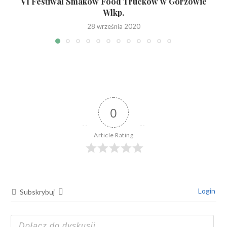
VI Festiwal Smaków Food Trucków w Gorzowie
Wlkp.
28 września 2020
0
Article Rating
Login
Subskrybuj