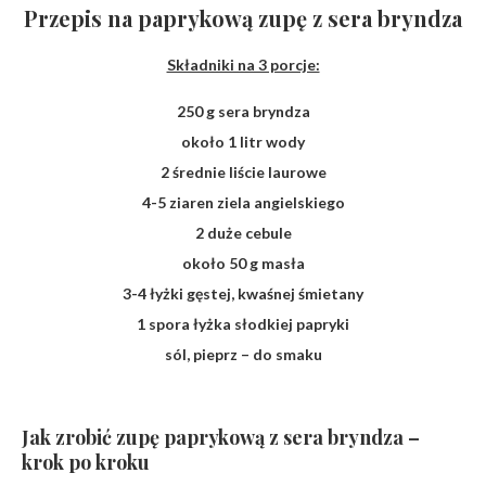
Przepis na paprykową zupę z sera bryndza
Składniki na 3 porcje:
250 g sera bryndza
około 1 litr wody
2 średnie liście laurowe
4-5 ziaren ziela angielskiego
2 duże cebule
około 50 g masła
3-4 łyżki gęstej, kwaśnej śmietany
1 spora łyżka słodkiej papryki
sól, pieprz – do smaku
Jak zrobić zupę paprykową z sera bryndza –
krok po kroku