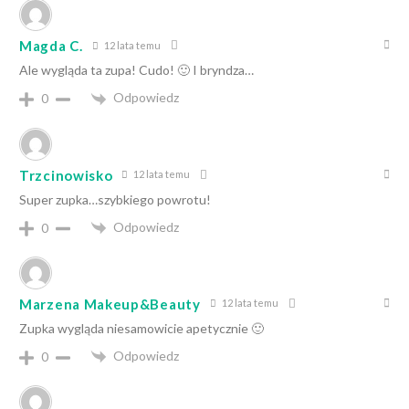
Magda C.
12 lata temu
Ale wygląda ta zupa! Cudo! 🙂 I bryndza…
Odpowiedz
0
Trzcinowisko
12 lata temu
Super zupka…szybkiego powrotu!
Odpowiedz
0
Marzena Makeup&Beauty
12 lata temu
Zupka wygląda niesamowicie apetycznie 🙂
Odpowiedz
0