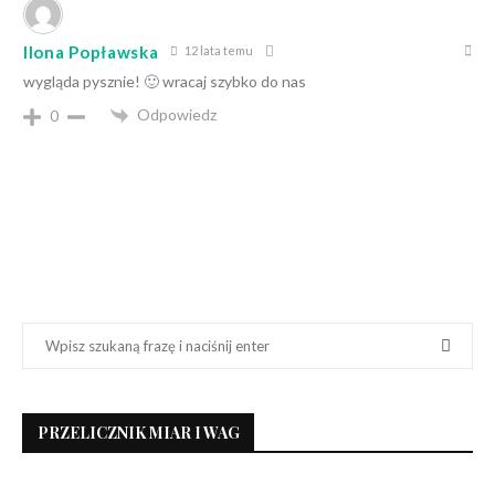
Ilona Popławska
12 lata temu
wygląda pysznie! 🙂 wracaj szybko do nas
Odpowiedz
0
PRZELICZNIK MIAR I WAG