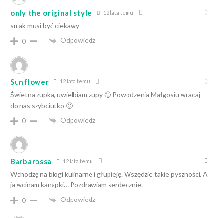
only the original style
12 lata temu
smak musi być ciekawy
Odpowiedz
0
Sunflower
12 lata temu
Świetna zupka, uwielbiam zupy 🙂 Powodzenia Małgosiu wracaj
do nas szybciutko 🙂
Odpowiedz
0
Barbarossa
12 lata temu
Wchodzę na blogi kulinarne i głupieję. Wszędzie takie pyszności. A
ja wcinam kanapki… Pozdrawiam serdecznie.
Odpowiedz
0