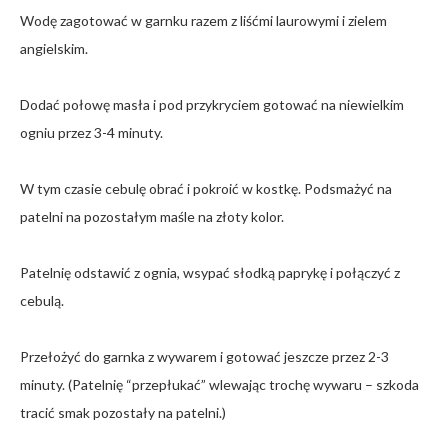
Wodę zagotować w garnku razem z liśćmi laurowymi i zielem
angielskim.
Dodać połowę masła i pod przykryciem gotować na niewielkim
ogniu przez 3-4 minuty.
W tym czasie cebulę obrać i pokroić w kostkę. Podsmażyć na
patelni na pozostałym maśle na złoty kolor.
Patelnię odstawić z ognia, wsypać słodką paprykę i połączyć z
cebulą.
Przełożyć do garnka z wywarem i gotować jeszcze przez 2-3
minuty. (Patelnię “przepłukać” wlewając trochę wywaru – szkoda
tracić smak pozostały na patelni.)