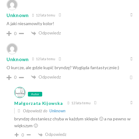
Unknown
12 lata temu
A jaki niesamowity kolor!
Odpowiedz
0
Unknown
12 lata temu
O kurcze, ale gdzie kupić bryndzę? Wygląda fantastycznie:)
Odpowiedz
0
Autor
Małgorzata Kijowska
12 lata temu
Odpowiedź do
Unknown
bryndzę dostaniesz chyba w każdym sklepie 🙂 a na pewno w
większym 🙂
Odpowiedz
0