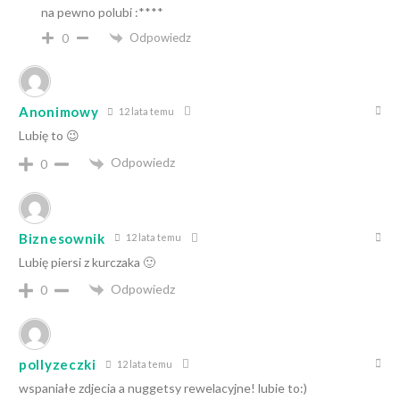
na pewno polubi :****
Odpowiedz
0
Anonimowy
12 lata temu
Lubię to 😉
Odpowiedz
0
Biznesownik
12 lata temu
Lubię piersi z kurczaka 🙂
Odpowiedz
0
pollyzeczki
12 lata temu
wspaniałe zdjecia a nuggetsy rewelacyjne! lubie to:)