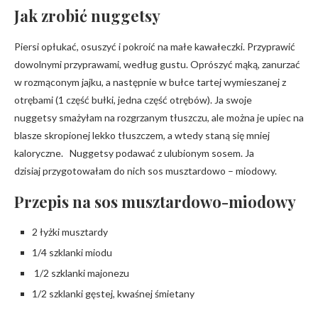
Jak zrobić nuggetsy
Piersi opłukać, osuszyć i pokroić na małe kawałeczki. Przyprawić
dowolnymi przyprawami, według gustu. Oprószyć mąką, zanurzać
w rozmąconym jajku, a następnie w bułce tartej wymieszanej z
otrębami (1 część bułki, jedna część otrębów). Ja swoje
nuggetsy smażyłam na rozgrzanym tłuszczu, ale można je upiec na
blasze skropionej lekko tłuszczem, a wtedy staną się mniej
kaloryczne. Nuggetsy podawać z ulubionym sosem. Ja
dzisiaj przygotowałam do nich sos musztardowo – miodowy.
Przepis na sos musztardowo-miodowy
2 łyżki musztardy
1/4 szklanki miodu
1/2 szklanki majonezu
1/2 szklanki gęstej, kwaśnej śmietany