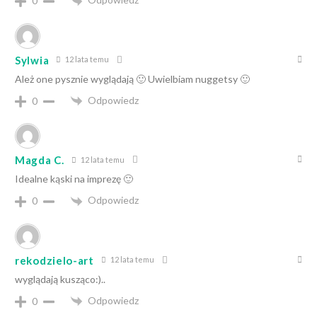
0
Sylwia
12 lata temu
Ależ one pysznie wyglądają 🙂 Uwielbiam nuggetsy 🙂
Odpowiedz
0
Magda C.
12 lata temu
Idealne kąski na imprezę 🙂
Odpowiedz
0
rekodzielo-art
12 lata temu
wyglądają kusząco:)..
Odpowiedz
0