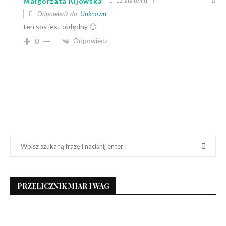
Małgorzata Kijowska
12 lata temu
Odpowiedź do
Unknown
ten sos jest obłędny 🙂
Odpowiedz
0
PRZELICZNIK MIAR I WAG