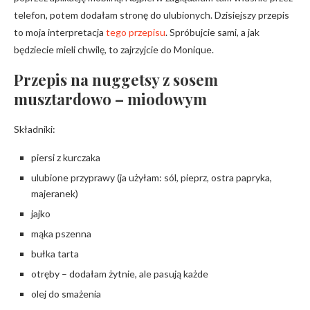
telefon, potem dodałam stronę do ulubionych. Dzisiejszy przepis
to moja interpretacja
tego przepisu
. Spróbujcie sami, a jak
będziecie mieli chwilę, to zajrzyjcie do Monique.
Przepis na nuggetsy z sosem
musztardowo – miodowym
Składniki:
piersi z kurczaka
ulubione przyprawy (ja użyłam: sól, pieprz, ostra papryka,
majeranek)
jajko
mąka pszenna
bułka tarta
otręby – dodałam żytnie, ale pasują każde
olej do smażenia