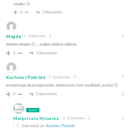
smaku 🙂
Odpowiedz
0
Magda
12 lata temu
mniam mniam 🙂 … a jakie piękne zdjęcia
Odpowiedz
0
Kuchnia i Podróże
12 lata temu
prezentują się przepysznie, zwłaszcza z tym sosikiem, pycha 🙂
Odpowiedz
0
Autor
Małgorzata Kijowska
12 lata temu
Odpowiedź do
Kuchnia i Podróże