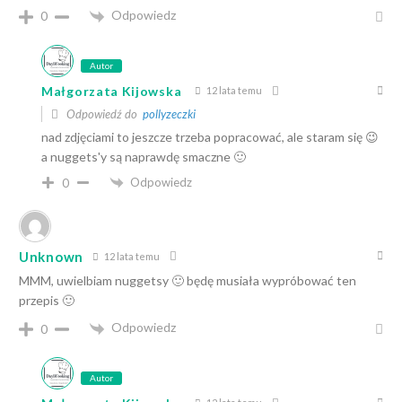
Odpowiedz
0
Autor
Małgorzata Kijowska
12 lata temu
Odpowiedź do
pollyzeczki
nad zdjęciami to jeszcze trzeba popracować, ale staram się 😉
a nuggets'y są naprawdę smaczne 🙂
Odpowiedz
0
Unknown
12 lata temu
MMM, uwielbiam nuggetsy 🙂 będę musiała wypróbować ten
przepis 🙂
Odpowiedz
0
Autor