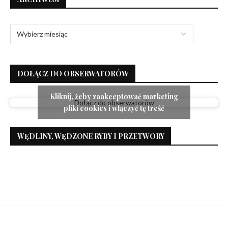
DOŁĄCZ DO OBSERWATORÓW
Kliknij, żeby zaakceptować marketing
Dołącz do obserwatorów
pliki cookies i włączyć tę treść
WĘDLINY, WĘDZONE RYBY I PRZETWORY