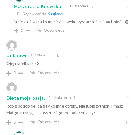
Małgorzata Kijowska
12 lata temu
Odpowiedź do
Sunflower
jak jesteś sama to musisz to wykorzystać: leżeć i pachnieć ;))))
Odpowiedz
0
Unknown
12 lata temu
Ojej uwielbiam <3
Odpowiedz
0
Dieta moja pasja.
12 lata temu
Robię podobnie, daję tylko inne otręby. Nie lubię żytnich. I masz
Małgosiu rację…są pyszne i godne polecenia. 🙂
Odpowiedz
0