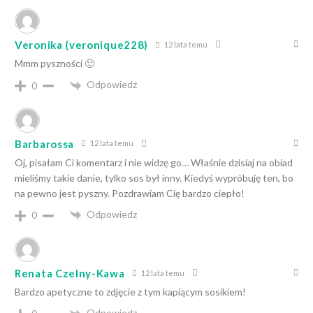
Veronika (veronique228)
12 lata temu
Mmm pyszności 🙂
Odpowiedz
0
Barbarossa
12 lata temu
Oj, pisałam Ci komentarz i nie widzę go… Właśnie dzisiaj na obiad
mieliśmy takie danie, tylko sos był inny. Kiedyś wypróbuję ten, bo
na pewno jest pyszny. Pozdrawiam Cię bardzo ciepło!
Odpowiedz
0
Renata Czelny-Kawa
12 lata temu
Bardzo apetyczne to zdjęcie z tym kapiącym sosikiem!
Odpowiedz