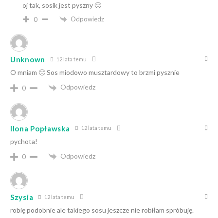
oj tak, sosik jest pyszny 🙂
Odpowiedz
0
Unknown
12 lata temu
O mniam 🙂 Sos miodowo musztardowy to brzmi pysznie
Odpowiedz
0
Ilona Popławska
12 lata temu
pychota!
Odpowiedz
0
Szysia
12 lata temu
robię podobnie ale takiego sosu jeszcze nie robiłam spróbuję.