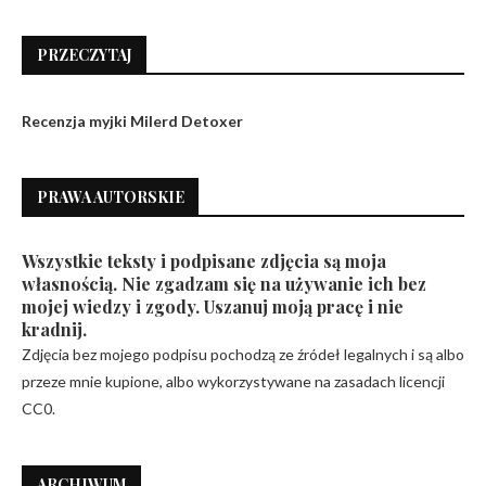
PRZECZYTAJ
Recenzja myjki Milerd Detoxer
PRAWA AUTORSKIE
Wszystkie teksty i podpisane zdjęcia są moja
własnością. Nie zgadzam się na używanie ich bez
mojej wiedzy i zgody. Uszanuj moją pracę i nie
kradnij.
Zdjęcia bez mojego podpisu pochodzą ze źródeł legalnych i są albo
przeze mnie kupione, albo wykorzystywane na zasadach licencji
CC0.
ARCHIWUM