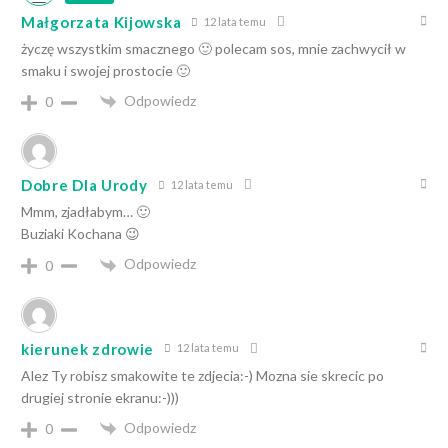
Małgorzata Kijowska
12 lata temu
życzę wszystkim smacznego 🙂 polecam sos, mnie zachwycił w
smaku i swojej prostocie 🙂
Odpowiedz
0
Dobre Dla Urody
12 lata temu
Mmm, zjadłabym… 🙂
Buziaki Kochana 😉
Odpowiedz
0
kierunek zdrowie
12 lata temu
Alez Ty robisz smakowite te zdjecia:-) Mozna sie skrecic po
drugiej stronie ekranu:-)))
Odpowiedz
0