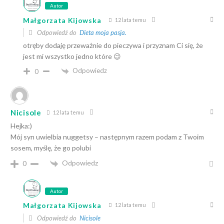
Autor
Małgorzata Kijowska
12 lata temu
Odpowiedź do
Dieta moja pasja.
otręby dodaję przeważnie do pieczywa i przyznam Ci się, że
jest mi wszystko jedno które 😉
Odpowiedz
0
Nicisole
12 lata temu
Hejka:)
Mój syn uwielbia nuggetsy – następnym razem podam z Twoim
sosem, myślę, że go polubi
Odpowiedz
0
Autor
Małgorzata Kijowska
12 lata temu
Odpowiedź do
Nicisole