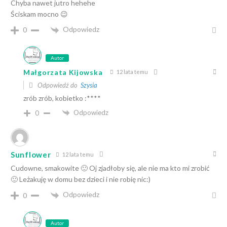
Chyba nawet jutro hehehe
Ściskam mocno 😉
Odpowiedz
0
Autor
Małgorzata Kijowska
12 lata temu
Odpowiedź do
Szysia
zrób zrób, kobietko :****
Odpowiedz
0
Sunflower
12 lata temu
Cudowne, smakowite 🙂 Oj zjadłoby się, ale nie ma kto mi zrobić
🙂 Leżakuję w domu bez dzieci i nie robię nic:)
Odpowiedz
0
Autor