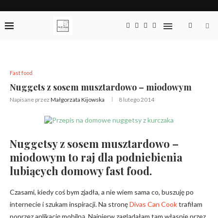
Fast food
Nuggets z sosem musztardowo – miodowym
Napisane przez
Małgorzata Kijowska
8 lutego 2014
Nuggetsy z sosem musztardowo –
miodowym to raj dla podniebienia
lubiących domowy fast food.
Czasami, kiedy coś bym zjadła, a nie wiem sama co, buszuję po
internecie i szukam inspiracji. Na stronę
Divas Can Cook
trafiłam
poprzez aplikację mobilną. Najpierw zaglądałam tam własnie przez