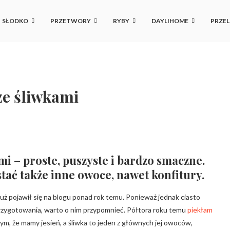
SŁODKO
PRZETWORY
RYBY
DAYLIHOME
PRZEL
ze śliwkami
mi – proste, puszyste i bardzo smaczne.
tać także inne owoce, nawet konfitury.
 już pojawił się na blogu ponad rok temu. Ponieważ jednak ciasto
przygotowania, warto o nim przypomnieć. Półtora roku temu
piekłam
z tym, że mamy jesień, a śliwka to jeden z głównych jej owoców,