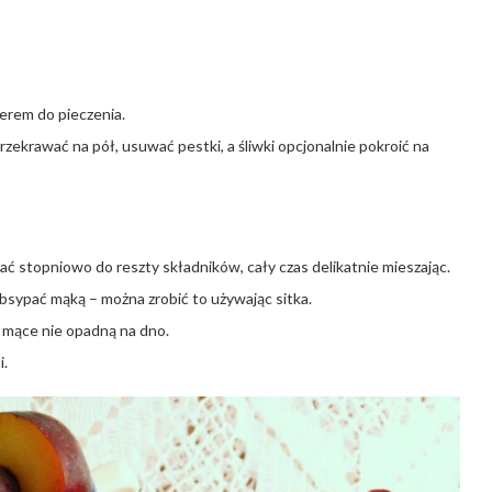
ierem do pieczenia.
zekrawać na pół, usuwać pestki, a śliwki opcjonalnie pokroić na
ać stopniowo do reszty składników, cały czas delikatnie mieszając.
 obsypać mąką – można zrobić to używając sitka.
ki mące nie opadną na dno.
i.