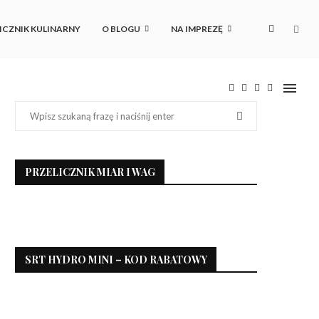
ICZNIK KULINARNY
O BLOGU
NA IMPREZĘ
PRZELICZNIK MIAR I WAG
SRT HYDRO MINI – KOD RABATOWY