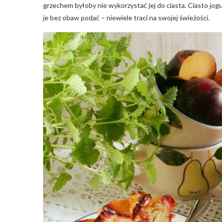
grzechem byłoby nie wykorzystać jej do ciasta. Ciasto jogu
je bez obaw podać – niewiele traci na swojej świeżości.