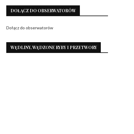
DOŁĄCZ DO OBSERWATORÓW
Dołącz do obserwatorów
WĘDLINY, WĘDZONE RYBY I PRZETWORY