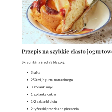
Przepis na szybkie ciasto jogurtow
Składniki na średnią blaszkę:
3 jajka
250 ml jogurtu naturalnego
3 szklanki mąki
1 szklanka cukru
1/2 szklanki oleju
2 łyżeczki proszku do pieczenia