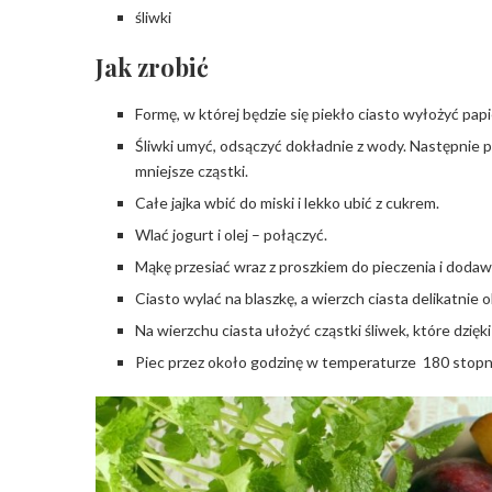
śliwki
Jak zrobić
Formę, w której będzie się piekło ciasto wyłożyć pap
Śliwki umyć, odsączyć dokładnie z wody. Następnie pr
mniejsze cząstki.
Całe jajka wbić do miski i lekko ubić z cukrem.
Wlać jogurt i olej – połączyć.
Mąkę przesiać wraz z proszkiem do pieczenia i dodaw
Ciasto wylać na blaszkę, a wierzch ciasta delikatnie
Na wierzchu ciasta ułożyć cząstki śliwek, które dzię
Piec przez około godzinę w temperaturze 180 stopn