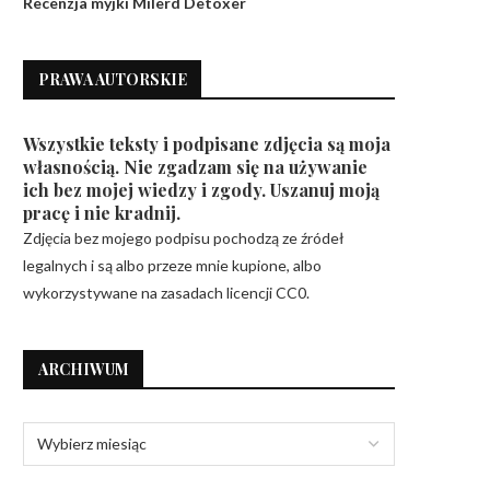
Recenzja myjki Milerd Detoxer
PRAWA AUTORSKIE
Wszystkie teksty i podpisane zdjęcia są moja
własnością. Nie zgadzam się na używanie
ich bez mojej wiedzy i zgody. Uszanuj moją
pracę i nie kradnij.
Zdjęcia bez mojego podpisu pochodzą ze źródeł
legalnych i są albo przeze mnie kupione, albo
wykorzystywane na zasadach licencji CC0.
ARCHIWUM