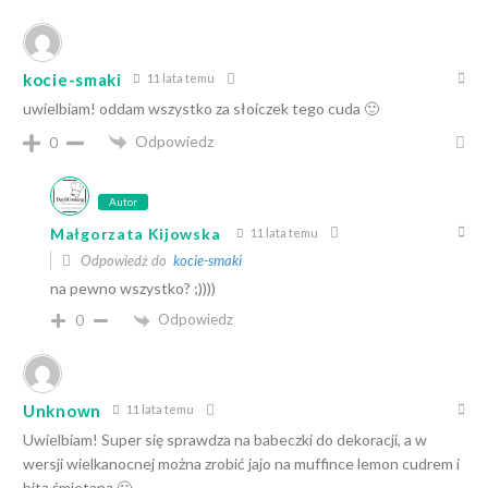
kocie-smaki
11 lata temu
uwielbiam! oddam wszystko za słoiczek tego cuda 🙂
Odpowiedz
0
Autor
Małgorzata Kijowska
11 lata temu
Odpowiedź do
kocie-smaki
na pewno wszystko? ;))))
Odpowiedz
0
Unknown
11 lata temu
Uwielbiam! Super się sprawdza na babeczki do dekoracji, a w
wersji wielkanocnej można zrobić jajo na muffince lemon cudrem i
bitą śmietaną 🙂