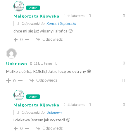
Autor
Małgorzata Kijowska
11 lata temu
Odpowiedź do
Konczi i Szpileczka
chce mi się już wiosny i słońca 🙂
Odpowiedz
0
Unknown
11 lata temu
Matko z córką. ROBIĘ! Jutro lecę po cytryny 😀
Odpowiedz
0
Autor
Małgorzata Kijowska
11 lata temu
Odpowiedź do
Unknown
i ciekawa jestem jak wyszedł 🙂
Odpowiedz
0