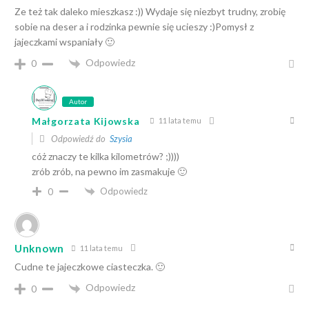
Ze też tak daleko mieszkasz :)) Wydaje się niezbyt trudny, zrobię
sobie na deser a i rodzinka pewnie się ucieszy :)Pomysł z
jajeczkami wspaniały 🙂
Odpowiedz
0
Autor
Małgorzata Kijowska
11 lata temu
Odpowiedź do
Szysia
cóż znaczy te kilka kilometrów? ;))))
zrób zrób, na pewno im zasmakuje 🙂
Odpowiedz
0
Unknown
11 lata temu
Cudne te jajeczkowe ciasteczka. 🙂
Odpowiedz
0