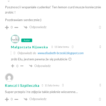
Pysznosci i wspaniale cudenka! Ten lemon curd musze koniecznie
zrobic !
Pozdrawiam serdecznie:)
Odpowiedz
0
Autor
Małgorzata Kijowska
11 lata temu
Odpowiedź do
www.elisabeth-brzeski.blogspot.com
zrób Elu, jestem pewna że się polubicie 🙂
Odpowiedz
0
Konczi i Szpileczka
11 lata temu
Super przepis i te zdjęcia takie pieknie wiosenne…
Odpowiedz
0