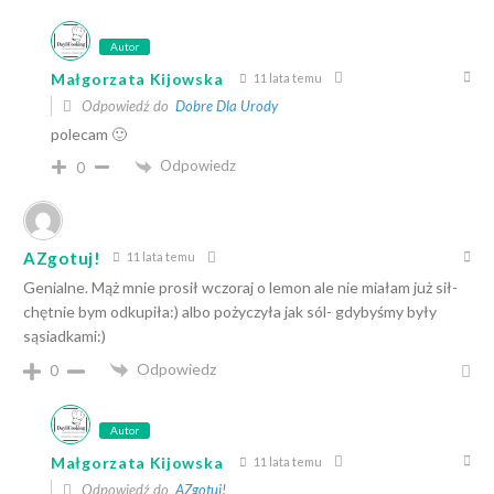
Autor
Małgorzata Kijowska
11 lata temu
Odpowiedź do
Dobre Dla Urody
polecam 🙂
Odpowiedz
0
AZgotuj!
11 lata temu
Genialne. Mąż mnie prosił wczoraj o lemon ale nie miałam już sił-
chętnie bym odkupiła:) albo pożyczyła jak sól- gdybyśmy były
sąsiadkami:)
Odpowiedz
0
Autor
Małgorzata Kijowska
11 lata temu
Odpowiedź do
AZgotuj!