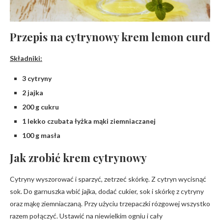
Przepis na cytrynowy krem lemon curd
Składniki:
3 cytryny
2 jajka
200 g cukru
1 lekko czubata łyżka mąki ziemniaczanej
100 g masła
Jak zrobić krem cytrynowy
Cytryny wyszorować i sparzyć, zetrzeć skórkę. Z cytryn wycisnąć
sok. Do garnuszka wbić jajka, dodać cukier, sok i skórkę z cytryny
oraz mąkę ziemniaczaną. Przy użyciu trzepaczki rózgowej wszystko
razem połączyć. Ustawić na niewielkim ogniu i cały