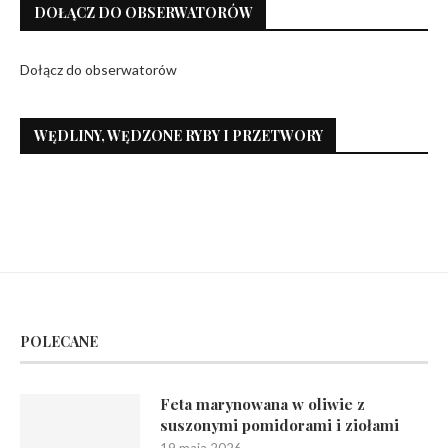
DOŁĄCZ DO OBSERWATORÓW
Dołącz do obserwatorów
WĘDLINY, WĘDZONE RYBY I PRZETWORY
POLECANE
Feta marynowana w oliwie z
suszonymi pomidorami i ziołami