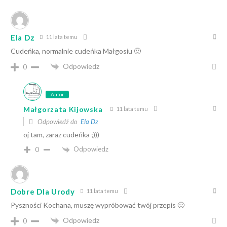
Ela Dz
11 lata temu
Cudeńka, normalnie cudeńka Małgosiu 🙂
Odpowiedz
0
Autor
Małgorzata Kijowska
11 lata temu
Odpowiedź do
Ela Dz
oj tam, zaraz cudeńka ;)))
Odpowiedz
0
Dobre Dla Urody
11 lata temu
Pyszności Kochana, muszę wypróbować twój przepis 🙂
Odpowiedz
0