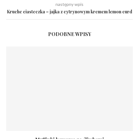
następny wpis
Kruche ciasteczka – jajka z cytrynowym kremem lemon curd
PODOBNE WPISY