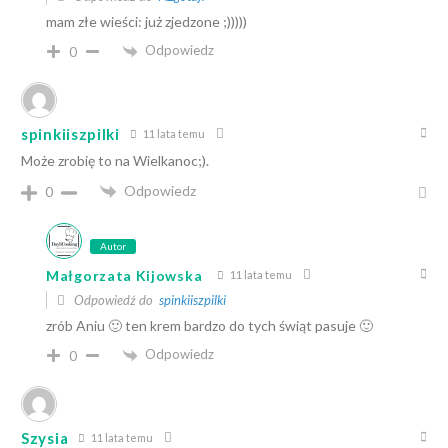
mam złe wieści: już zjedzone ;)))))
Odpowiedz
0
spinkiiszpilki
11 lata temu
Może zrobię to na Wielkanoc;).
Odpowiedz
0
Autor
Małgorzata Kijowska
11 lata temu
Odpowiedź do
spinkiiszpilki
zrób Aniu 🙂 ten krem bardzo do tych świąt pasuje 🙂
Odpowiedz
0
Szysia
11 lata temu