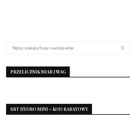
PRZELICZNIK MIAR I WAG
SRT HYDRO MINI – KOD RABATOWY