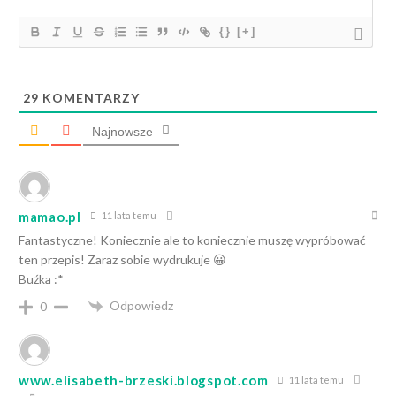
{}
[+]
29
KOMENTARZY
Najnowsze
mamao.pl
11 lata temu
Fantastyczne! Koniecznie ale to koniecznie muszę wypróbować
ten przepis! Zaraz sobie wydrukuje 😀
Buźka :*
Odpowiedz
0
www.elisabeth-brzeski.blogspot.com
11 lata temu