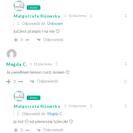
Autor
Małgorzata Kijowska
11 lata temu
Odpowiedź do
Unknown
już jest przepis i na nie 🙂
Odpowiedz
0
Magda C.
11 lata temu
Ja uwielbiam lemon curd, mniam 🙂
Odpowiedz
0
Autor
Małgorzata Kijowska
11 lata temu
Odpowiedź do
Magda C.
ja też 🙂 od pierwszej łyżeczki 🙂
Odpowiedz
0