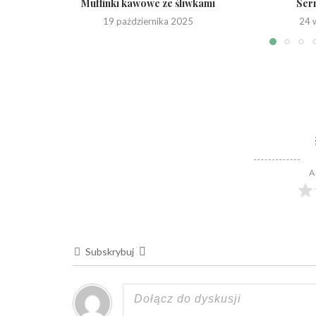
Muffinki kawowe ze śliwkami
Sern
19 października 2025
24 
A
Subskrybuj