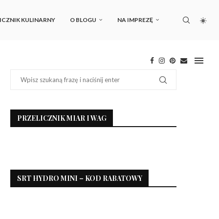
ICZNIK KULINARNY
O BLOGU
NA IMPREZĘ
PRZELICZNIK MIAR I WAG
SRT HYDRO MINI – KOD RABATOWY