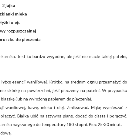
2 jajka
szklanki mleka
 łyżki oleju
awy rozpuszczalnej
proszku do pieczenia
arnika. Jest to bardzo wygodne, ale jeśli nie macie takiej patelni,
łyżkę esencji waniliowej. Krótko, na średnim ogniu przesmażyć do
ie skórkę na powierzchni, jeśli pieczemy na patelni. W przypadku
 blaszkę (lub na wyłożoną papierem do pieczenia).
ji waniliowej, kawę, mleko i olej. Zmiksować. Mąkę wymieszać z
ołączyć. Białka ubić na sztywną pianę, dodać do ciasta i połączyć.
arnika nagrzanego do temperatury 180 stopni. Piec 25-30 minut.
adową.