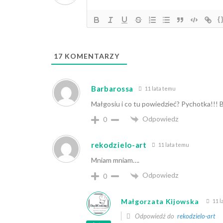
{
17
KOMENTARZY
Barbarossa
11 lata temu
Małgosiu i co tu powiedzieć? Pychotka!!! B
Odpowiedz
0
rekodzielo-art
11 lata temu
Mniam mniam….
Odpowiedz
0
Małgorzata Kijowska
11 l
Odpowiedź do
rekodzielo-art