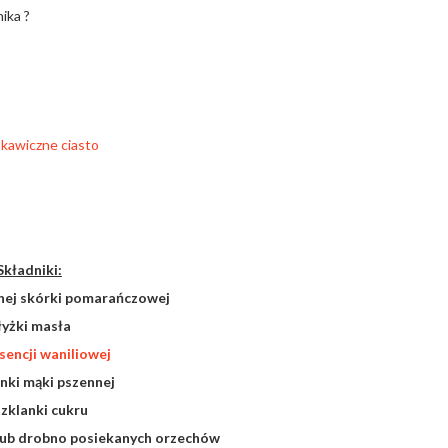
ika ?
Składniki:
nej skórki pomarańczowej
łyżki masła
sencji waniliowej
anki mąki pszennej
szklanki cukru
 lub drobno posiekanych orzechów