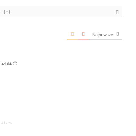
}
[+]
Najnowsze
uziaki. 🙂
ata temu