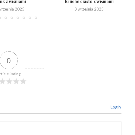
ik z wiśniami
Kruche ciasto z wiśniami
września 2025
3 września 2025
0
rticle Rating
Login