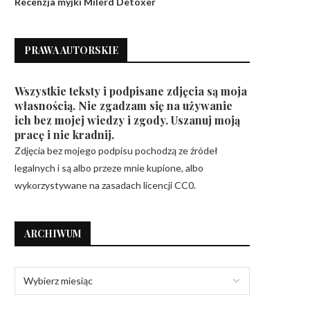
Recenzja myjki Milerd Detoxer
PRAWA AUTORSKIE
Wszystkie teksty i podpisane zdjęcia są moja
własnością. Nie zgadzam się na używanie
ich bez mojej wiedzy i zgody. Uszanuj moją
pracę i nie kradnij.
Zdjęcia bez mojego podpisu pochodzą ze źródeł
legalnych i są albo przeze mnie kupione, albo
wykorzystywane na zasadach licencji CC0.
ARCHIWUM