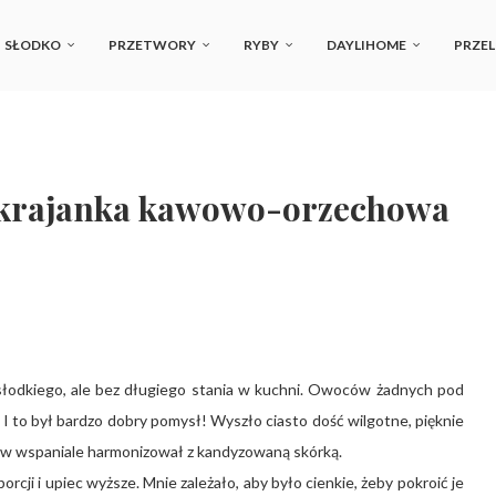
SŁODKO
PRZETWORY
RYBY
DAYLIHOME
PRZEL
 – krajanka kawowo-orzechowa
słodkiego, ale bez długiego stania w kuchni. Owoców żadnych pod
 I to był bardzo dobry pomysł! Wyszło ciasto dość wilgotne, pięknie
ów wspaniale harmonizował z kandyzowaną skórką.
rcji i upiec wyższe. Mnie zależało, aby było cienkie, żeby pokroić je