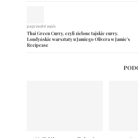
poprzedni wpis
Thai Green Curry, czyli zielone tajskie curry.
Londyńskie warsztaty u Jamiego Olivera w Jamie’s
Recipease
PODO