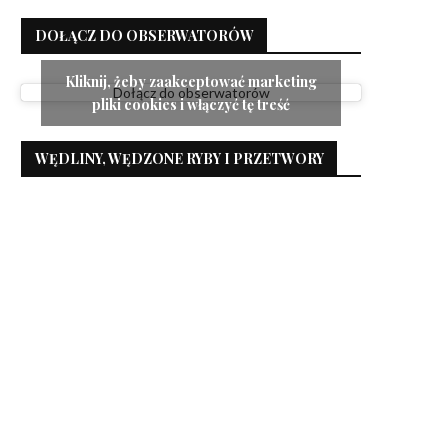
DOŁĄCZ DO OBSERWATORÓW
Kliknij, żeby zaakceptować marketing
Dołącz do obserwatorów
pliki cookies i włączyć tę treść
WĘDLINY, WĘDZONE RYBY I PRZETWORY