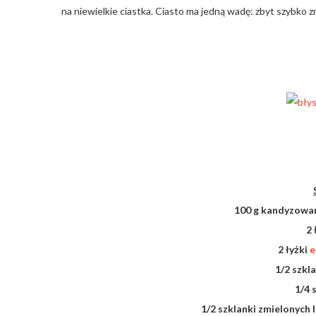
na niewielkie ciastka. Ciasto ma jedną wadę: zbyt szybko zn
100 g kandyzowa
2 
2 łyżki
e
1/2 szkl
1/4 
1/2 szklanki zmielonych