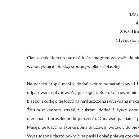
1/3 
4
3 łyżki k
1 łyżeczka 
Ciasto upiekłam na patelni, którą mogłam wstawić do piek
wykorzystajcie płaską, średniej wielkości blaszkę.
Na patelni stopić masło, dodać skórkę pomarańczową i 1 
odparowania płynów. Zdjąć z ognia. Rozłożyć równomiern
blaszki, skórkę przełożyć na natłuszczoną i wysypaną mąką
Żółtka mikserem utrzeć z cukrem, dodać 1 łyżkę esenc
orzechami i proszkiem do pieczenia. Dodawać partiami i p
Masę przełożyć na skórkę pomarańczową i wstawić do piek
Wystudzone ciasto pokroić na paski i oblać polewą czekol