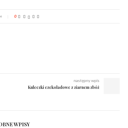
ze
0
następny wpis
Kuleczki czekoladowe z ziarnem zbóż
BNE WPISY