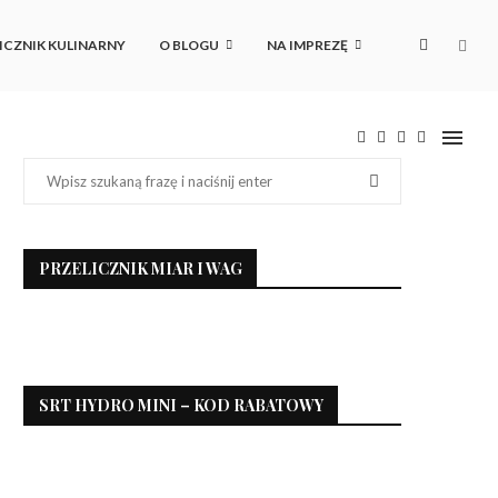
ICZNIK KULINARNY
O BLOGU
NA IMPREZĘ
PRZELICZNIK MIAR I WAG
SRT HYDRO MINI – KOD RABATOWY