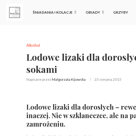
ŚNIADANIA I KOLACJE
OBIADY
GRZYBY
Alkohol
Lodowe lizaki dla dorosł
sokami
Napisane przez
Małgorzata Kijowska
23 sierpnia 2015
Lodowe lizaki dla dorosłych – rew
inaczej. Nie w szklaneczce, ale na 
zamrożeniu.