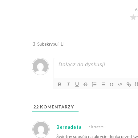
A
Subskrybuj
{
22
KOMENTARZY
Bernadeta
5 lata temu
Świetny sposób na ukrycie drinka przed świa