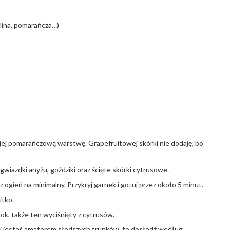
lina, pomarańcza…)
o jej pomarańczową warstwę. Grapefruitowej skórki nie dodaję, bo
gwiazdki anyżu, goździki oraz ścięte skórki cytrusowe.
 ogień na minimalny. Przykryj garnek i gotuj przez około 5 minut.
itko.
k, także ten wyciśnięty z cytrusów.
śli jesteś amatorem słodszych trunków, to dosłodź według