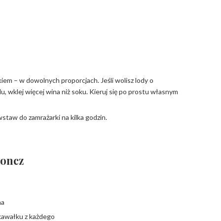
m – w dowolnych proporcjach. Jeśli wolisz lody o
, wklej więcej wina niż soku. Kieruj się po prostu własnym
wstaw do zamrażarki na kilka godzin.
poncz
na
 kawałku z każdego