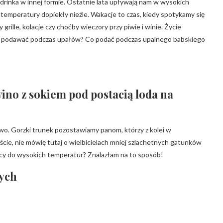
drinka w innej formie. Ostatnie lata upływają nam w wysokich
temperatury dopiekły nieźle. Wakacje to czas, kiedy spotykamy się
 grille, kolacje czy choćby wieczory przy piwie i winie. Życie
co podawać podczas upałów? Co podać podczas upalnego babskiego
ę.
wino z sokiem pod postacią loda na
wo. Gorzki trunek pozostawiamy panom, którzy z kolei w
cie, nie mówię tutaj o wielbicielach mniej szlachetnych gatunków
ący do wysokich temperatur? Znalazłam na to sposób!
łych