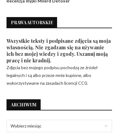
Recenzja myjki Milerd Detoxer
PRAWA AUTORSKIE
Wszystkie teksty i podpisane zdjęcia są moja
własnością. Nie zgadzam się na używanie
ich bez mojej wiedzy i zgody. Uszanuj moją
pracę i nie kradnij.
Zdjęcia bez mojego podpisu pochodzą ze źródeł
legalnych i są albo przeze mnie kupione, albo
wykorzystywane na zasadach licencji CC0.
ARCHIWUM