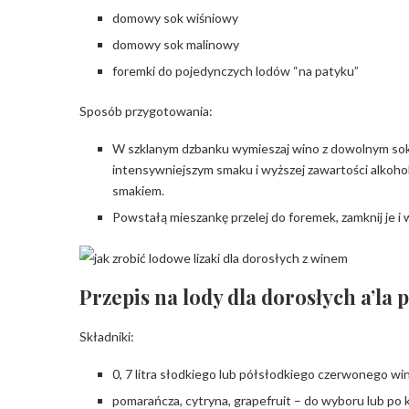
domowy sok wiśniowy
domowy sok malinowy
foremki do pojedynczych lodów “na patyku”
Sposób przygotowania:
W szklanym dzbanku wymieszaj wino z dowolnym sokie
intensywniejszym smaku i wyższej zawartości alkoholu
smakiem.
Powstałą mieszankę przelej do foremek, zamknij je i 
Przepis na lody dla dorosłych a’la 
Składniki:
0, 7 litra słodkiego lub półsłodkiego czerwonego wi
pomarańcza, cytryna, grapefruit – do wyboru lub po