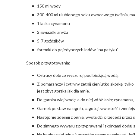
150 ml wody
300-400 ml ulubionego soku owocowego (wiśnia, ma
1 laska cynamonu
2 gwiazdki anyżu
5-7 goździków
foremki do pojedynczych lodów “na patyku”
Sposób przygotowania:
Cytrusy dobrze wyszoruj pod bieżącą wodą.
Z pomarańczy i cytryny zetnij cieniutko skórkę, tylk
jest zbyt gorzka jak dla mnie.
Do garnka wlej wodę, a do niej włóż laskę cynamonu, 
Garnek postaw na ogniu, zagotuj zawartość i zmniejsz
Następnie zdejmij z ognia, wystudź i przecedź przez s
Do zimnego wywaru z przyprawami i skórkami dodaj so
Na koniec wlej wino i wszystko razem wymieszaj. Je