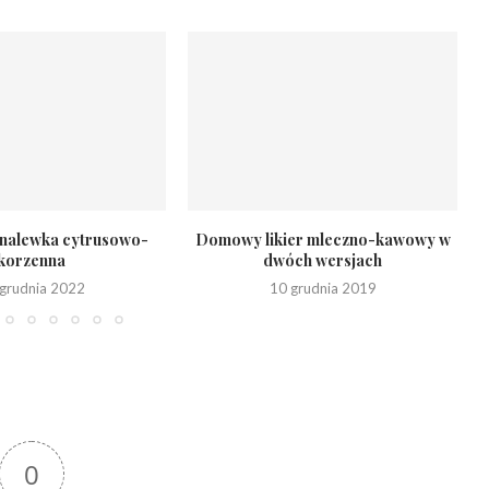
 nalewka cytrusowo-
Domowy likier mleczno-kawowy w
korzenna
dwóch wersjach
grudnia 2022
10 grudnia 2019
0