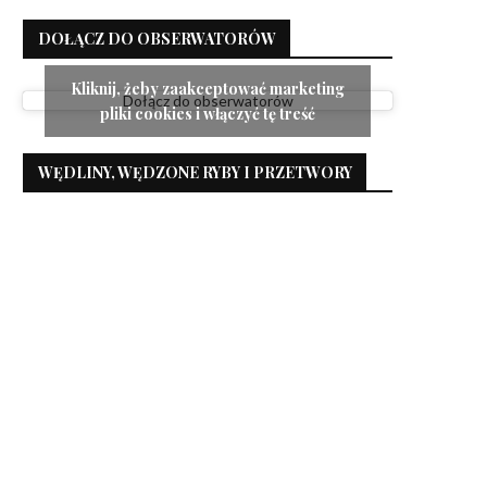
DOŁĄCZ DO OBSERWATORÓW
Kliknij, żeby zaakceptować marketing
Dołącz do obserwatorów
pliki cookies i włączyć tę treść
WĘDLINY, WĘDZONE RYBY I PRZETWORY