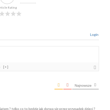
rticle Rating
Login
}
[+]
Najnowsze
tem ? tylko co to będzie jak dorwą się przez przypadek dzieci ?