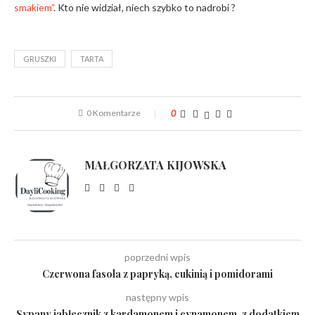
smakiem”
. Kto nie widział, niech szybko to nadrobi ?
GRUSZKI
TARTA
0 Komentarze
0
MAŁGORZATA KIJOWSKA
poprzedni wpis
Czerwona fasola z papryką, cukinią i pomidorami
następny wpis
Sypany jabłecznik z kardamonem i cynamonem, z dodatkiem