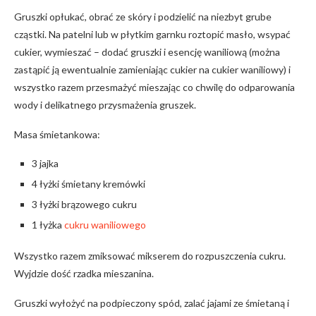
Gruszki opłukać, obrać ze skóry i podzielić na niezbyt grube
cząstki. Na patelni lub w płytkim garnku roztopić masło, wsypać
cukier, wymieszać – dodać gruszki i esencję waniliową (można
zastąpić ją ewentualnie zamieniając cukier na cukier waniliowy) i
wszystko razem przesmażyć mieszając co chwilę do odparowania
wody i delikatnego przysmażenia gruszek.
Masa śmietankowa:
3 jajka
4 łyżki śmietany kremówki
3 łyżki brązowego cukru
1 łyżka
cukru waniliowego
Wszystko razem zmiksować mikserem do rozpuszczenia cukru.
Wyjdzie dość rzadka mieszanina.
Gruszki wyłożyć na podpieczony spód, zalać jajami ze śmietaną i