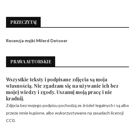
PRZECZYTAJ
Recenzja myjki Milerd Detoxer
PRAWA AUTORSKIE
Wszystkie teksty i podpisane zdjęcia są moja
własnością. Nie zgadzam się na używanie ich bez
mojej wiedzy i zgody. Uszanuj moją pracę i nie
kradnij.
Zdjęcia bez mojego podpisu pochodzą ze źródeł legalnych i są albo
przeze mnie kupione, albo wykorzystywane na zasadach licencji
CC0.