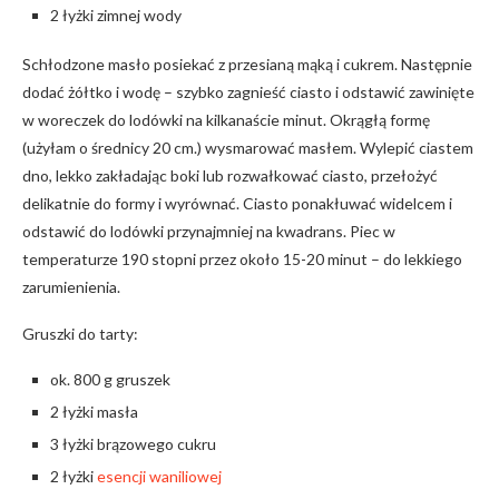
2 łyżki zimnej wody
Schłodzone masło posiekać z przesianą mąką i cukrem. Następnie
dodać żółtko i wodę – szybko zagnieść ciasto i odstawić zawinięte
w woreczek do lodówki na kilkanaście minut. Okrągłą formę
(użyłam o średnicy 20 cm.) wysmarować masłem. Wylepić ciastem
dno, lekko zakładając boki lub rozwałkować ciasto, przełożyć
delikatnie do formy i wyrównać. Ciasto ponakłuwać widelcem i
odstawić do lodówki przynajmniej na kwadrans. Piec w
temperaturze 190 stopni przez około 15-20 minut – do lekkiego
zarumienienia.
Gruszki do tarty:
ok. 800 g gruszek
2 łyżki masła
3 łyżki brązowego cukru
2 łyżki
esencji waniliowej