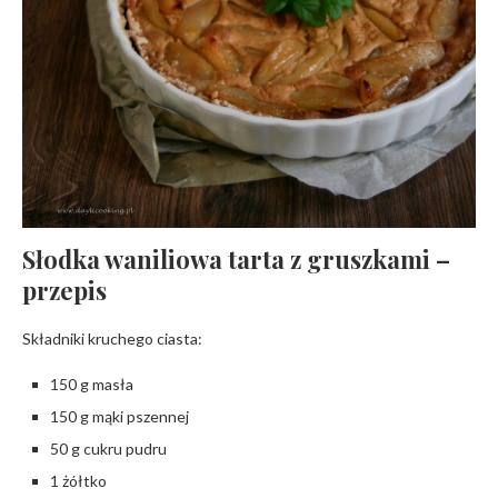
Słodka waniliowa tarta z gruszkami
–
przepis
Składniki kruchego ciasta:
150 g masła
150 g mąki pszennej
50 g cukru pudru
1 żółtko