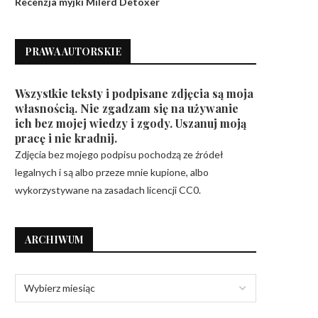
Recenzja myjki Milerd Detoxer
PRAWA AUTORSKIE
Wszystkie teksty i podpisane zdjęcia są moja
własnością. Nie zgadzam się na używanie
ich bez mojej wiedzy i zgody. Uszanuj moją
pracę i nie kradnij.
Zdjęcia bez mojego podpisu pochodzą ze źródeł
legalnych i są albo przeze mnie kupione, albo
wykorzystywane na zasadach licencji CC0.
ARCHIWUM