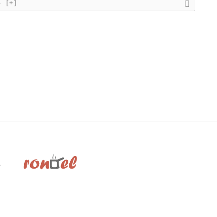
}
[+]