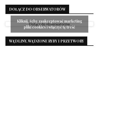
DOŁĄCZ DO OBSERWATORÓW
Kliknij, żeby zaakceptować marketing
Dołącz do obserwatorów
pliki cookies i włączyć tę treść
WĘDLINY, WĘDZONE RYBY I PRZETWORY
Sałatka z pieczonym indykiem i
Sałatka z czarną socze
serem cheddar
22 sierpnia 2023
8 stycznia 2024