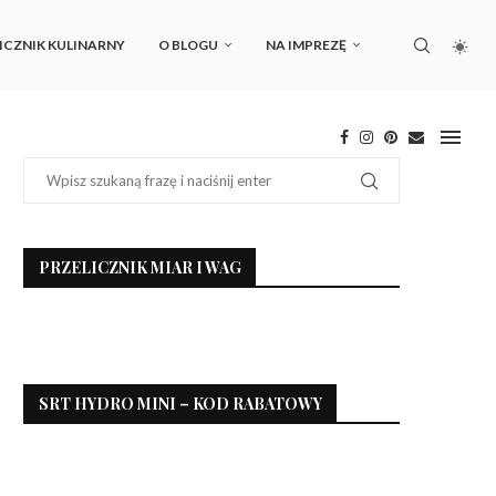
ICZNIK KULINARNY
O BLOGU
NA IMPREZĘ
PRZELICZNIK MIAR I WAG
SRT HYDRO MINI – KOD RABATOWY