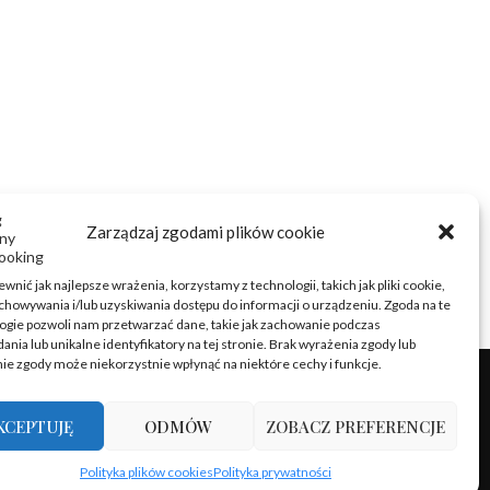
Zarządzaj zgodami plików cookie
wnić jak najlepsze wrażenia, korzystamy z technologii, takich jak pliki cookie,
chowywania i/lub uzyskiwania dostępu do informacji o urządzeniu. Zgoda na te
ogie pozwoli nam przetwarzać dane, takie jak zachowanie podczas
ania lub unikalne identyfikatory na tej stronie. Brak wyrażenia zgody lub
ie zgody może niekorzystnie wpłynąć na niektóre cechy i funkcje.
KCEPTUJĘ
ODMÓW
ZOBACZ PREFERENCJE
Polityka plików cookies
Polityka prywatności