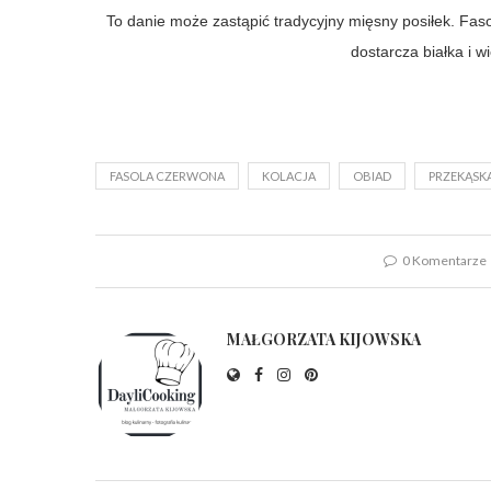
To danie może zastąpić tradycyjny mięsny posiłek. Faso
dostarcza białka i 
FASOLA CZERWONA
KOLACJA
OBIAD
PRZEKĄSK
0 Komentarze
MAŁGORZATA KIJOWSKA