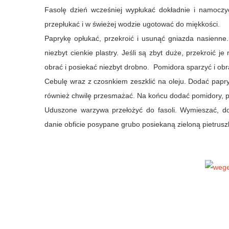
Fasolę dzień wcześniej wypłukać dokładnie i namocz
przepłukać i w świeżej wodzie ugotować do miękkości.
Paprykę opłukać, przekroić i usunąć gniazda nasienne. 
niezbyt cienkie plastry. Jeśli są zbyt duże, przekroić j
obrać i posiekać niezbyt drobno. Pomidora sparzyć i obr
Cebulę wraz z czosnkiem zeszklić na oleju. Dodać papryk
również chwilę przesmażać. Na końcu dodać pomidory, pos
Uduszone warzywa przełożyć do fasoli. Wymieszać, d
danie obficie posypane grubo posiekaną zieloną pietrusz