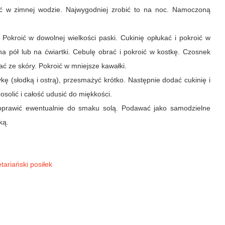
yć w zimnej wodzie. Najwygodniej zrobić to na noc. Namoczoną
Pokroić w dowolnej wielkości paski. Cukinię opłukać i pokroić w
e na pół lub na ćwiartki. Cebulę obrać i pokroić w kostkę. Czosnek
ać ze skóry. Pokroić w mniejsze kawałki.
ę (słodką i ostrą), przesmażyć krótko. Następnie dodać cukinię i
olić i całość udusić do miękkości.
oprawić ewentualnie do smaku solą. Podawać jako samodzielne
ką.