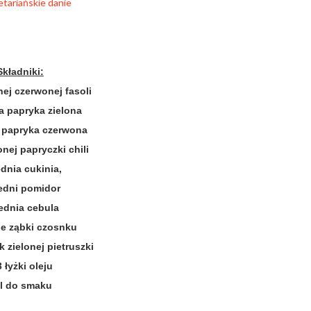
Składniki:
hej czerwonej fasoli
a papryka zielona
 papryka czerwona
nej papryczki chili
ednia cukinia,
edni pomidor
rednia cebula
ie ząbki czosnku
 zielonej pietruszki
3 łyżki oleju
l do smaku