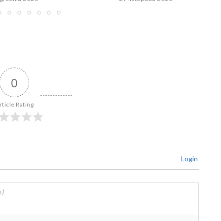
0
rticle Rating
Login