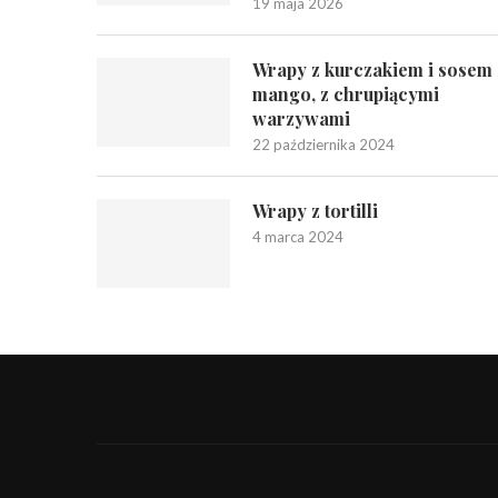
19 maja 2026
Wrapy z kurczakiem i sosem
mango, z chrupiącymi
warzywami
22 października 2024
Wrapy z tortilli
4 marca 2024