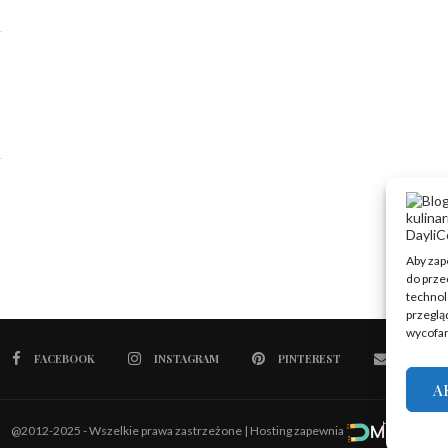
Aby zape
do prze
technol
przegląd
wycofan
FACEBOOK
INSTAGRAM
PINTEREST
EMAIL
A
@2012-2025 - Wszelkie prawa zastrzeżone | Hosting zapewnia