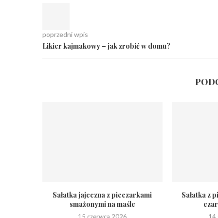
poprzedni wpis
Likier kajmakowy – jak zrobić w domu?
PODO
Sałatka jajeczna z pieczarkami
Sałatka z 
smażonymi na maśle
czar
15 czerwca 2026
14 