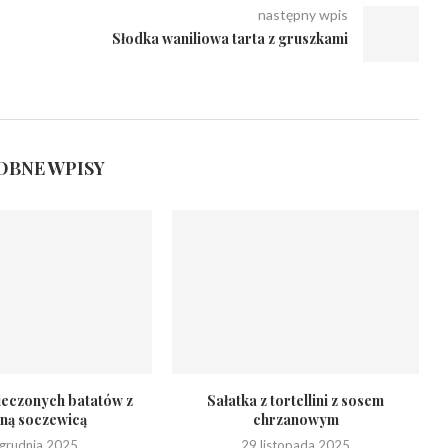
następny wpis
Słodka waniliowa tarta z gruszkami
BNE WPISY
pieczonych batatów z
Sałatka z tortellini z sosem
ną soczewicą
chrzanowym
grudnia 2025
29 listopada 2025