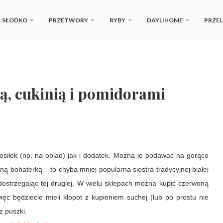
SŁODKO
PRZETWORY
RYBY
DAYLIHOME
PRZEL
ą, cukinią i pomidorami
siłek (np. na obiad) jak i dodatek. Można je podawać na gorąco
ną bohaterką – to chyba mniej popularna siostra tradycyjnej białej
 dostrzegając tej drugiej. W wielu sklepach można kupić czerwoną
ięc będziecie mieli kłopot z kupieniem suchej (lub po prostu nie
 z puszki.