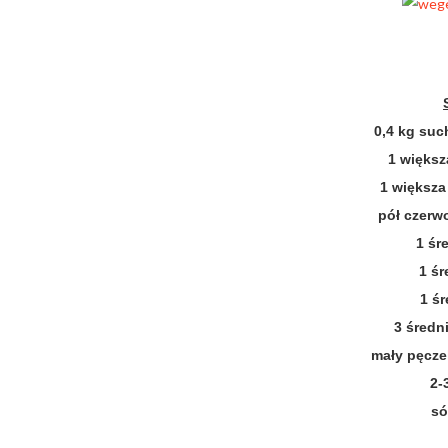
0,4 kg suc
1 większ
1 większa
pół czerwo
1 śr
1 śr
1 ś
3 średn
mały pęczek
2-
só