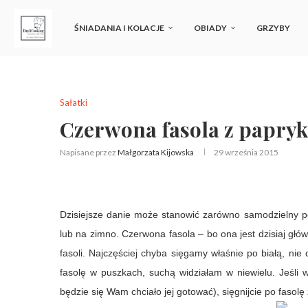
ŚNIADANIA I KOLACJE
OBIADY
GRZYBY
Sałatki
Czerwona fasola z papryk
Napisane przez
Małgorzata Kijowska
29 września 2015
Dzisiejsze danie może stanowić zarówno samodzielny po
lub na zimno. Czerwona fasola – bo ona jest dzisiaj głów
fasoli. Najczęściej chyba sięgamy właśnie po białą, nie
fasolę w puszkach, suchą widziałam w niewielu. Jeśli w
będzie się Wam chciało jej gotować), sięgnijcie po fasolę