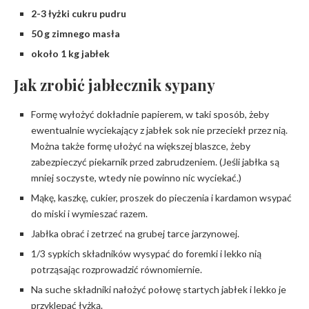
2-3 łyżki cukru pudru
50 g zimnego masła
około 1 kg jabłek
Jak zrobić jabłecznik sypany
Formę wyłożyć dokładnie papierem, w taki sposób, żeby
ewentualnie wyciekający z jabłek sok nie przeciekł przez nią.
Można także formę ułożyć na większej blaszce, żeby
zabezpieczyć piekarnik przed zabrudzeniem. (Jeśli jabłka są
mniej soczyste, wtedy nie powinno nic wyciekać.)
Mąkę, kaszkę, cukier, proszek do pieczenia i kardamon wsypać
do miski i wymieszać razem.
Jabłka obrać i zetrzeć na grubej tarce jarzynowej.
1/3 sypkich składników wysypać do foremki i lekko nią
potrząsając rozprowadzić równomiernie.
Na suche składniki nałożyć połowę startych jabłek i lekko je
przyklepać łyżką.