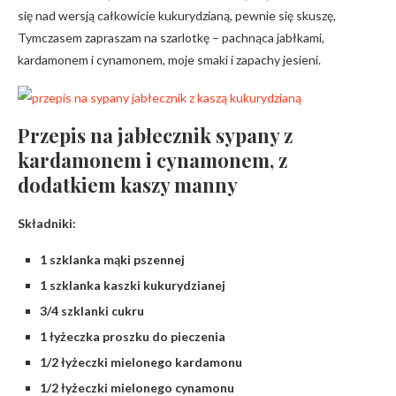
się nad wersją całkowicie kukurydzianą, pewnie się skuszę,
Tymczasem zapraszam na szarlotkę – pachnąca jabłkami,
kardamonem i cynamonem, moje smaki i zapachy jesieni.
Przepis na jabłecznik sypany z
kardamonem i cynamonem, z
dodatkiem kaszy manny
Składniki:
1 szklanka mąki pszennej
1 szklanka kaszki kukurydzianej
3/4 szklanki cukru
1 łyżeczka proszku do pieczenia
1/2 łyżeczki mielonego kardamonu
1/2 łyżeczki mielonego cynamonu