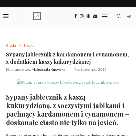
Ciasta
Słodko
Sypany jabłecznik z kardamonem i cynamonem,
z dodatkiem kaszy kukurydzianej
Napisane przez
Małgorzata Kijowska
4 października 2015
Sypany jabłecznik z kaszą
kukurydzianą, z soczystymi jabłkami i
pachnący kardamonem i cynamonem –
doskonałe ciasto nie tylko na jesień.
Sypany jabłecznik z kaszą kukurydzianą jest odmianą klasycznego