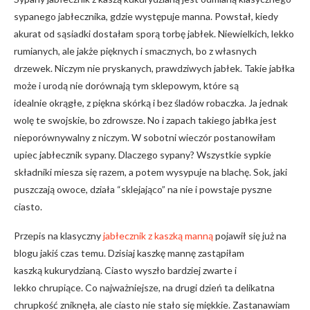
sypanego jabłecznika, gdzie występuje manna. Powstał, kiedy
akurat od sąsiadki dostałam sporą torbę jabłek. Niewielkich, lekko
rumianych, ale jakże pięknych i smacznych, bo z własnych
drzewek. Niczym nie pryskanych, prawdziwych jabłek. Takie jabłka
może i urodą nie dorównają tym sklepowym, które są
idealnie okrągłe, z piękna skórką i bez śladów robaczka. Ja jednak
wolę te swojskie, bo zdrowsze. No i zapach takiego jabłka jest
nieporównywalny z niczym. W sobotni wieczór postanowiłam
upiec jabłecznik sypany. Dlaczego sypany? Wszystkie sypkie
składniki miesza się razem, a potem wysypuje na blachę. Sok, jaki
puszczają owoce, działa “sklejająco” na nie i powstaje pyszne
ciasto.
Przepis na klasyczny
jabłecznik z kaszką manną
pojawił się już na
blogu jakiś czas temu. Dzisiaj kaszkę mannę zastąpiłam
kaszką kukurydzianą. Ciasto wyszło bardziej zwarte i
lekko chrupiące. Co najważniejsze, na drugi dzień ta delikatna
chrupkość zniknęła, ale ciasto nie stało się miękkie. Zastanawiam