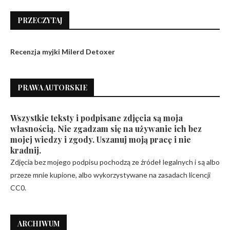
PRZECZYTAJ
Recenzja myjki Milerd Detoxer
PRAWA AUTORSKIE
Wszystkie teksty i podpisane zdjęcia są moja
własnością. Nie zgadzam się na używanie ich bez
mojej wiedzy i zgody. Uszanuj moją pracę i nie
kradnij.
Zdjęcia bez mojego podpisu pochodzą ze źródeł legalnych i są albo
przeze mnie kupione, albo wykorzystywane na zasadach licencji
CC0.
ARCHIWUM