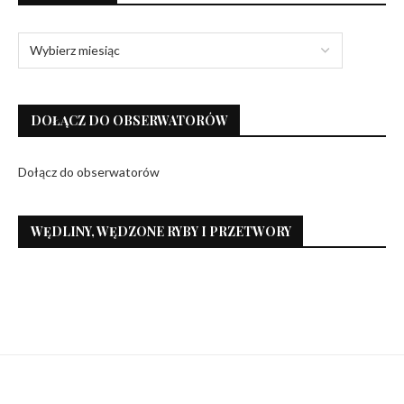
DOŁĄCZ DO OBSERWATORÓW
Dołącz do obserwatorów
WĘDLINY, WĘDZONE RYBY I PRZETWORY