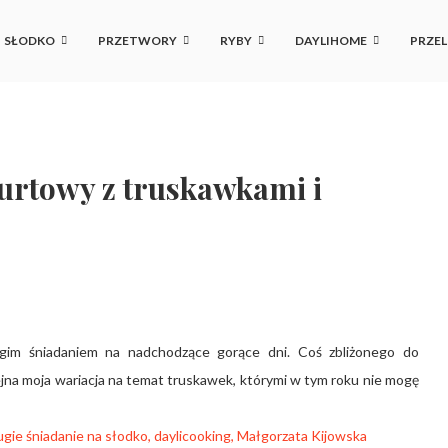
SŁODKO
PRZETWORY
RYBY
DAYLIHOME
PRZEL
gurtowy z truskawkami i
rugim śniadaniem na nadchodzące gorące dni. Coś zbliżonego do
lejna moja wariacja na temat truskawek, którymi w tym roku nie mogę