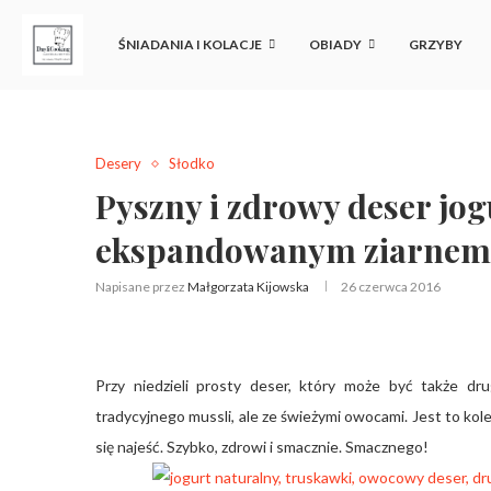
ŚNIADANIA I KOLACJE
OBIADY
GRZYBY
Desery
Słodko
Pyszny i zdrowy deser jo
ekspandowanym ziarnem
Napisane przez
Małgorzata Kijowska
26 czerwca 2016
Przy niedzieli prosty deser, który może być także d
tradycyjnego mussli, ale ze świeżymi owocami. Jest to ko
się najeść. Szybko, zdrowi i smacznie. Smacznego!