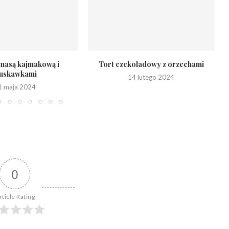
 masą kajmakową i
Tort czekoladowy z orzechami
ruskawkami
14 lutego 2024
1 maja 2024
0
rticle Rating