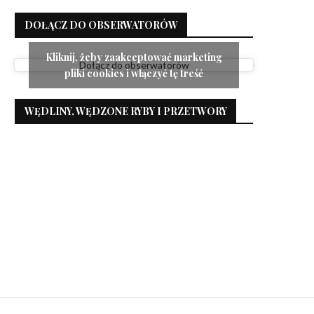
DOŁĄCZ DO OBSERWATORÓW
Kliknij, żeby zaakceptować marketing
Dołącz do obserwatorów
pliki cookies i włączyć tę treść
WĘDLINY, WĘDZONE RYBY I PRZETWORY