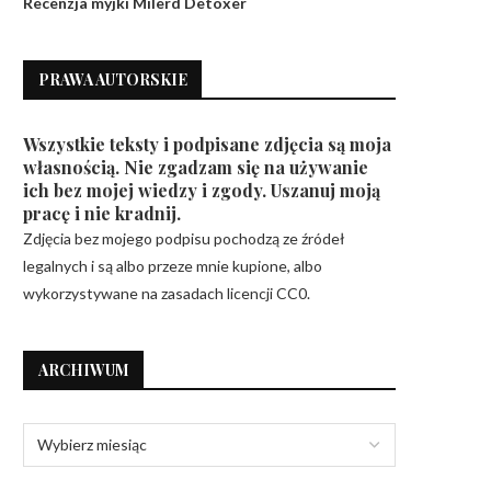
Recenzja myjki Milerd Detoxer
PRAWA AUTORSKIE
Pączki na zakwasie, nr 1 wśród
Sernik z mlekiem w proszku,
Wszystkie teksty i podpisane zdjęcia są moja
pączków
puszysty...
własnością. Nie zgadzam się na używanie
4 lutego 2024
20 grudnia 2023
ich bez mojej wiedzy i zgody. Uszanuj moją
pracę i nie kradnij.
Zdjęcia bez mojego podpisu pochodzą ze źródeł
legalnych i są albo przeze mnie kupione, albo
wykorzystywane na zasadach licencji CC0.
ARCHIWUM