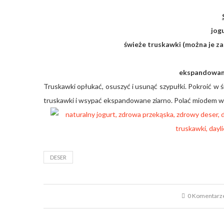
jog
świeże truskawki (można je z
ekspandowane
Truskawki opłukać, osuszyć i usunąć szypułki. Pokroić w ś
truskawki i wsypać ekspandowane ziarno. Polać miodem 
DESER
0 Komentarz