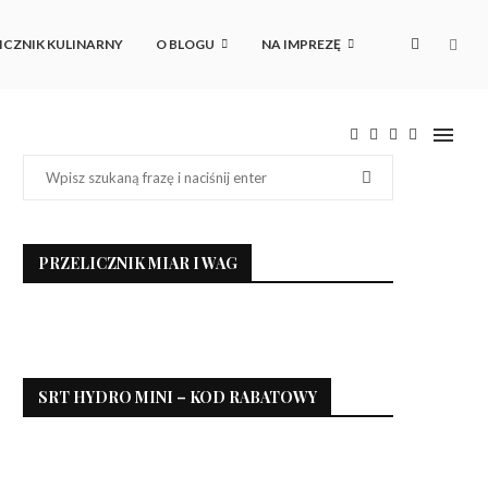
ICZNIK KULINARNY
O BLOGU
NA IMPREZĘ
PRZELICZNIK MIAR I WAG
SRT HYDRO MINI – KOD RABATOWY