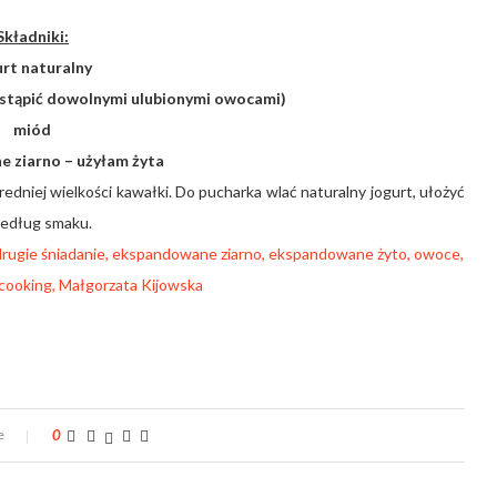
Składniki:
urt naturalny
astąpić dowolnymi ulubionymi owocami)
miód
 ziarno – użyłam żyta
redniej wielkości kawałki. Do pucharka wlać naturalny jogurt, ułożyć
według smaku.
e
0