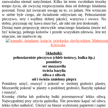
zauważalna niemal natychmiast. Kilka lat temu zwolniłam troszkę
tempo życia, ale zwyczaj rozpoczynania dnia od dobrego śniadania
pozostał. Teraz już zwracam uwagę na to, co jadam. Nie wrzucam
w siebie byle czego, ale świadomie odżywiam się. Pełnoziarniste
pieczywo, sery i wędliny dobrej jakości, warzywa i owoce. No
dobra, przyznaję się: kawa musi być, ale nikt nie jest doskonały.
Dzisiaj mam propozycję niezwykle smacznego śniadania (może też
być kolacją), pełnego kolorów i przede wszystkim zdrowia. Jest też
smaczne, nie martwcie się.
Składniki:
pełnoziarniste pieczywo (chleb tostowy, bułka itp.)
pomidory
ser mozzarella
świeża bazylia
oliwa z oliwek
sól i świeżo zmielony pieprz
Pomidory umyć, osuszyć i pokroić w średniej grubości plastry.
Mozzarellę pokroić w plastry o podobnej grubości. Bazylię opłukać
i osuszyć.
Kromkę chleba lub połówkę bułki przesmarować lekko oliwą.
Najwygodniej przy użyciu pędzelka. Nie powinno kapać od oliwy,
lekko tylko natłuścić. Ułożyć na blasze wyłożonej papierem i zapiec