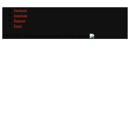
Facebook
Instagram
Pinterest
Email
@2012-2025 - Wszelkie prawa zastrzeżone | Hosting zapewnia