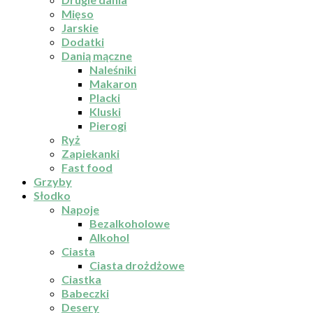
Mięso
Jarskie
Dodatki
Danią mączne
Naleśniki
Makaron
Placki
Kluski
Pierogi
Ryż
Zapiekanki
Fast food
Grzyby
Słodko
Napoje
Bezalkoholowe
Alkohol
Ciasta
Ciasta drożdżowe
Ciastka
Babeczki
Desery