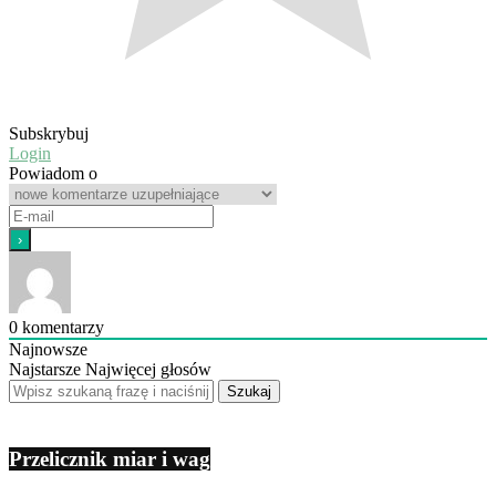
Subskrybuj
Login
Powiadom o
0
komentarzy
Najnowsze
Najstarsze
Najwięcej głosów
Przelicznik miar i wag