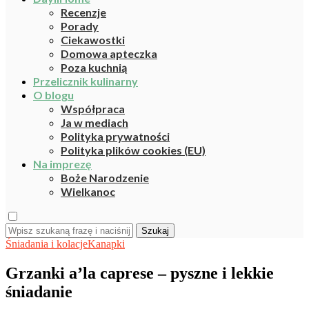
Recenzje
Porady
Ciekawostki
Domowa apteczka
Poza kuchnią
Przelicznik kulinarny
O blogu
Współpraca
Ja w mediach
Polityka prywatności
Polityka plików cookies (EU)
Na imprezę
Boże Narodzenie
Wielkanoc
Szukaj
Śniadania i kolacje
Kanapki
Grzanki a’la caprese – pyszne i lekkie
śniadanie