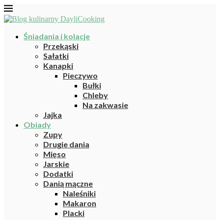
Śniadania i kolacje
Przekąski
Sałatki
Kanapki
Pieczywo
Bułki
Chleby
Na zakwasie
Jajka
Obiady
Zupy
Drugie dania
Mięso
Jarskie
Dodatki
Danią mączne
Naleśniki
Makaron
Placki