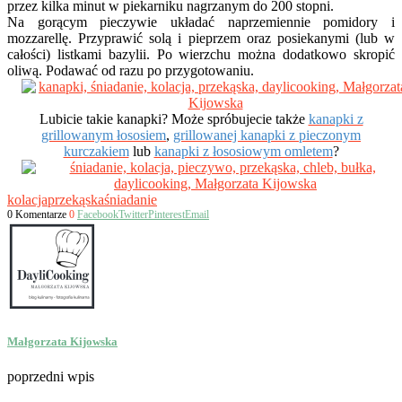
przez kilka minut w piekarniku nagrzanym do 200 stopni.
Na gorącym pieczywie układać naprzemiennie pomidory i
mozzarellę. Przyprawić solą i pieprzem oraz posiekanymi (lub w
całości) listkami bazylii. Po wierzchu można dodatkowo skropić
oliwą. Podawać od razu po przygotowaniu.
Lubicie takie kanapki? Może spróbujecie także
kanapki z
grillowanym łososiem
,
grillowanej kanapki z pieczonym
kurczakiem
lub
kanapki z łososiowym omletem
?
kolacja
przekąska
śniadanie
0 Komentarze
0
Facebook
Twitter
Pinterest
Email
Małgorzata Kijowska
poprzedni wpis