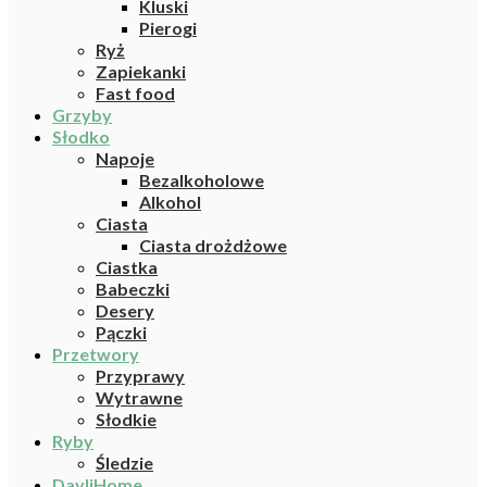
Kluski
Pierogi
Ryż
Zapiekanki
Fast food
Grzyby
Słodko
Napoje
Bezalkoholowe
Alkohol
Ciasta
Ciasta drożdżowe
Ciastka
Babeczki
Desery
Pączki
Przetwory
Przyprawy
Wytrawne
Słodkie
Ryby
Śledzie
DayliHome