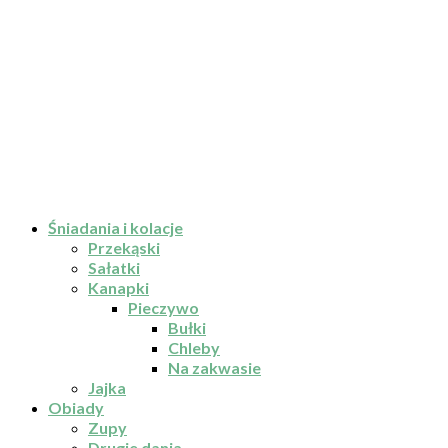
Śniadania i kolacje
Przekąski
Sałatki
Kanapki
Pieczywo
Bułki
Chleby
Na zakwasie
Jajka
Obiady
Zupy
Drugie dania