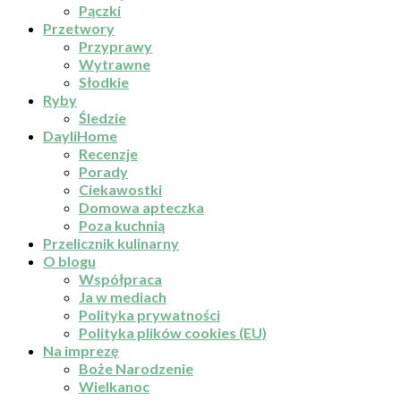
Pączki
Przetwory
Przyprawy
Wytrawne
Słodkie
Ryby
Śledzie
DayliHome
Recenzje
Porady
Ciekawostki
Domowa apteczka
Poza kuchnią
Przelicznik kulinarny
O blogu
Współpraca
Ja w mediach
Polityka prywatności
Polityka plików cookies (EU)
Na imprezę
Boże Narodzenie
Wielkanoc