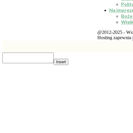
Polit
Na imprez
Boże
Wiel
@2012-2025 - Wsze
Hosting zapewnia
Insert