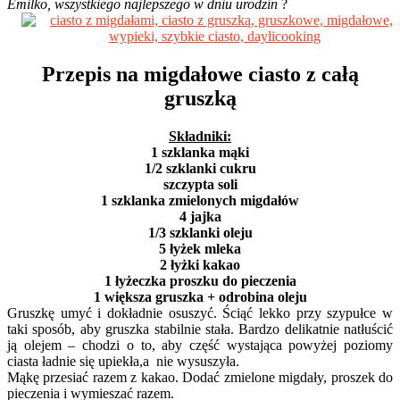
Emilko, wszystkiego najlepszego w dniu urodzin
?
Przepis na migdałowe ciasto z całą
gruszką
Składniki:
1 szklanka mąki
1/2 szklanki cukru
szczypta soli
1 szklanka zmielonych migdałów
4 jajka
1/3 szklanki oleju
5 łyżek mleka
2 łyżki kakao
1 łyżeczka proszku do pieczenia
1 większa gruszka + odrobina oleju
Gruszkę umyć i dokładnie osuszyć. Ściąć lekko przy szypułce w
taki sposób, aby gruszka stabilnie stała. Bardzo delikatnie natłuścić
ją olejem – chodzi o to, aby część wystająca powyżej poziomy
ciasta ładnie się upiekła,a nie wysuszyła.
Mąkę przesiać razem z kakao. Dodać zmielone migdały, proszek do
pieczenia i wymieszać razem.