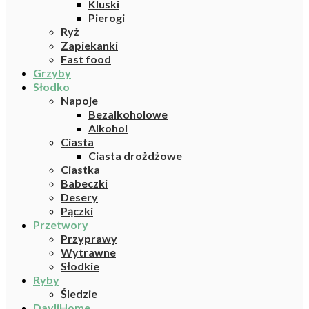
Kluski
Pierogi
Ryż
Zapiekanki
Fast food
Grzyby
Słodko
Napoje
Bezalkoholowe
Alkohol
Ciasta
Ciasta drożdżowe
Ciastka
Babeczki
Desery
Pączki
Przetwory
Przyprawy
Wytrawne
Słodkie
Ryby
Śledzie
DayliHome