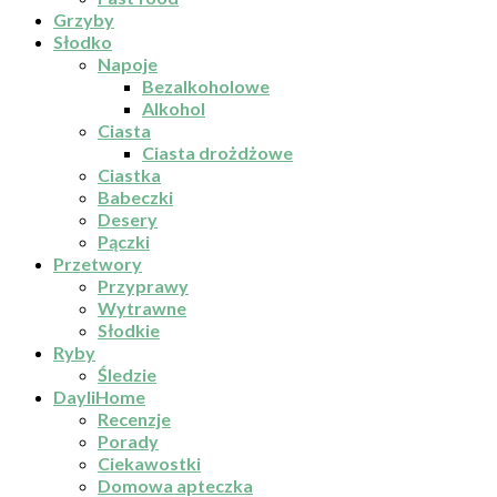
Grzyby
Słodko
Napoje
Bezalkoholowe
Alkohol
Ciasta
Ciasta drożdżowe
Ciastka
Babeczki
Desery
Pączki
Przetwory
Przyprawy
Wytrawne
Słodkie
Ryby
Śledzie
DayliHome
Recenzje
Porady
Ciekawostki
Domowa apteczka