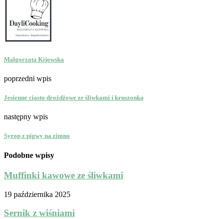
Małgorzata Kijowska
poprzedni wpis
Jesienne ciasto drożdżowe ze śliwkami i kruszonką
następny wpis
Syrop z pigwy na zimno
Podobne wpisy
Muffinki kawowe ze śliwkami
19 października 2025
Sernik z wiśniami