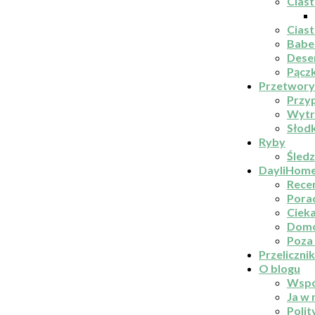
Ciast
Cias
Babe
Dese
Pączk
Przetwory
Przy
Wytr
Słodk
Ryby
Śledz
DayliHom
Rece
Pora
Ciek
Domo
Poza 
Przelicznik
O blogu
Wspó
Ja w
Polit