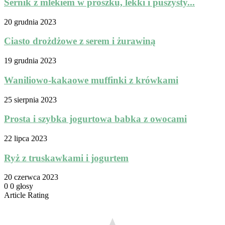
Sernik z mlekiem w proszku, lekki i puszysty...
20 grudnia 2023
Ciasto drożdżowe z serem i żurawiną
19 grudnia 2023
Waniliowo-kakaowe muffinki z krówkami
25 sierpnia 2023
Prosta i szybka jogurtowa babka z owocami
22 lipca 2023
Ryż z truskawkami i jogurtem
20 czerwca 2023
0
0
głosy
Article Rating