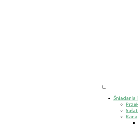
Śniadania i
Przek
Sałat
Kana