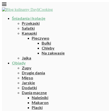
Śniadania i kolacje
Przekąski
Sałatki
Kanapki
Pieczywo
Bułki
Chleby
Na zakwasie
Jajka
Obiady
Zupy
Drugie dania
Mięso
Jarskie
Dodatki
Danią mączne
Naleśniki
Makaron
Placki