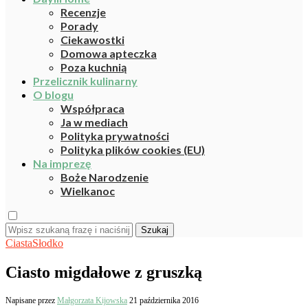
Recenzje
Porady
Ciekawostki
Domowa apteczka
Poza kuchnią
Przelicznik kulinarny
O blogu
Współpraca
Ja w mediach
Polityka prywatności
Polityka plików cookies (EU)
Na imprezę
Boże Narodzenie
Wielkanoc
Szukaj
Ciasta
Słodko
Ciasto migdałowe z gruszką
Napisane przez
Małgorzata Kijowska
21 października 2016