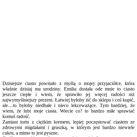
Dzisiejsze ciasto powstało z myślą o mojej przyjaciółce, która
właśnie dzisiaj ma urodziny. Emilia dostała ode mnie to ciasto
jeszcze ciepłe i wiem, że sprawiło jej więcej radości niż
najwymyślniejszy prezent. Łatwiej byłoby iść do sklepu i coś kupić,
ale…to byłoby niedbałe i nieco lekceważące. Tym bardziej, że
wiem, że lubi moje ciasta. Wiecie co? to bardzo miłe sprawiać
komuś radość.
Zamiast tortu z ciężkim kremem, lepiej poczęstować ciastem ze
zdrowymi migdałami i gruszką, w którym jest bardzo niewiele
cukru, a mimo to jest pyszne.