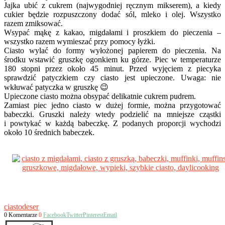
Jajka ubić z cukrem (najwygodniej ręcznym mikserem), a kiedy
cukier będzie rozpuszczony dodać sól, mleko i olej. Wszystko
razem zmiksować.
Wsypać mąkę z kakao, migdałami i proszkiem do pieczenia –
wszystko razem wymieszać przy pomocy łyżki.
Ciasto wylać do formy wyłożonej papierem do pieczenia. Na
środku wstawić gruszkę ogonkiem ku górze. Piec w temperaturze
180 stopni przez około 45 minut. Przed wyjęciem z piecyka
sprawdzić patyczkiem czy ciasto jest upieczone. Uwaga: nie
wkłuwać patyczka w gruszkę 😉
Upieczone ciasto można obsypać delikatnie cukrem pudrem.
Zamiast piec jedno ciasto w dużej formie, można przygotować
babeczki. Gruszki należy wtedy podzielić na mniejsze cząstki
i powtykać w każdą babeczkę. Z podanych proporcji wychodzi
około 10 średnich babeczek.
ciasto
deser
0 Komentarze
0
Facebook
Twitter
Pinterest
Email