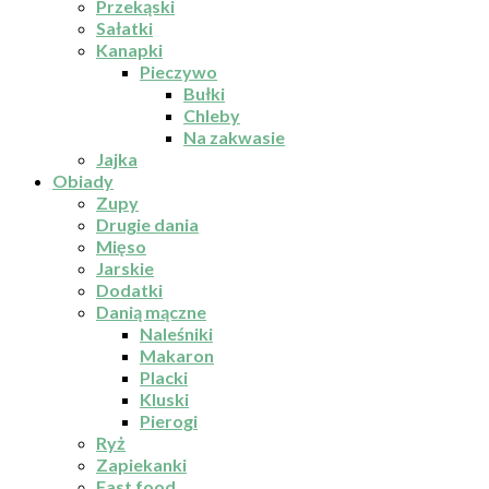
Przekąski
Sałatki
Kanapki
Pieczywo
Bułki
Chleby
Na zakwasie
Jajka
Obiady
Zupy
Drugie dania
Mięso
Jarskie
Dodatki
Danią mączne
Naleśniki
Makaron
Placki
Kluski
Pierogi
Ryż
Zapiekanki
Fast food