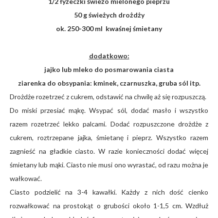
1/2 łyżeczki świeżo mielonego pieprzu
50 g świeżych drożdży
ok. 250-300 ml kwaśnej śmietany
dodatkowo:
jajko lub mleko do posmarowania ciasta
ziarenka do obsypania: kminek, czarnuszka, gruba sól itp.
Drożdże rozetrzeć z cukrem, odstawić na chwilę aż się rozpuszczą.
Do miski przesiać mąkę. Wsypać sól, dodać masło i wszystko
razem rozetrzeć lekko palcami. Dodać rozpuszczone drożdże z
cukrem, roztrzepane jajka, śmietanę i pieprz. Wszystko razem
zagnieść na gładkie ciasto. W razie konieczności dodać więcej
śmietany lub mąki. Ciasto nie musi ono wyrastać, od razu można je
wałkować.
Ciasto podzielić na 3-4 kawałki. Każdy z nich dość cienko
rozwałkować na prostokąt o grubości około 1-1,5 cm. Wzdłuż