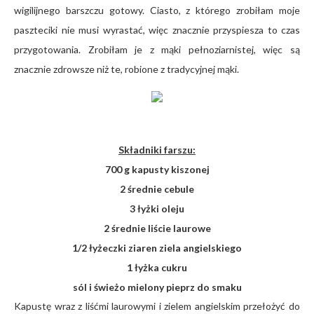
wigilijnego barszczu gotowy. Ciasto, z którego zrobiłam moje
paszteciki nie musi wyrastać, więc znacznie przyspiesza to czas
przygotowania. Zrobiłam je z mąki pełnoziarnistej, więc są
znacznie zdrowsze niż te, robione z tradycyjnej mąki.
Składniki farszu:
700 g kapusty kiszonej
2 średnie cebule
3 łyżki oleju
2 średnie liście laurowe
1/2 łyżeczki ziaren ziela angielskiego
1 łyżka cukru
sól i świeżo mielony pieprz do smaku
Kapustę wraz z liśćmi laurowymi i zielem angielskim przełożyć do