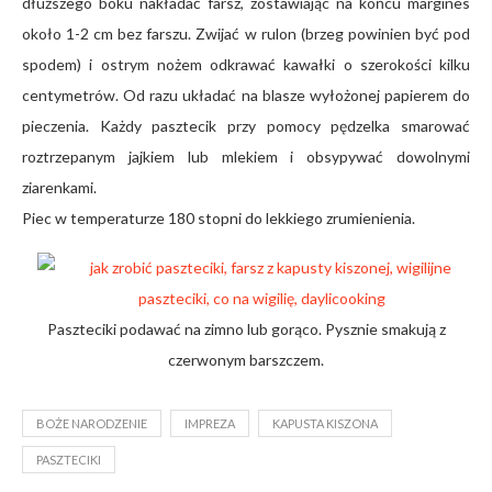
dłuższego boku nakładać farsz, zostawiając na końcu margines
około 1-2 cm bez farszu. Zwijać w rulon (brzeg powinien być pod
spodem) i ostrym nożem odkrawać kawałki o szerokości kilku
centymetrów. Od razu układać na blasze wyłożonej papierem do
pieczenia. Każdy pasztecik przy pomocy pędzelka smarować
roztrzepanym jajkiem lub mlekiem i obsypywać dowolnymi
ziarenkami.
Piec w temperaturze 180 stopni do lekkiego zrumienienia.
Paszteciki podawać na zimno lub gorąco. Pysznie smakują z
czerwonym barszczem.
BOŻE NARODZENIE
IMPREZA
KAPUSTA KISZONA
PASZTECIKI