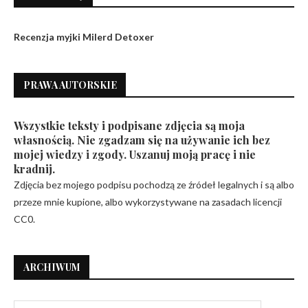
Recenzja myjki Milerd Detoxer
PRAWA AUTORSKIE
Wszystkie teksty i podpisane zdjęcia są moja
własnością. Nie zgadzam się na używanie ich bez
mojej wiedzy i zgody. Uszanuj moją pracę i nie
kradnij.
Zdjęcia bez mojego podpisu pochodzą ze źródeł legalnych i są albo
przeze mnie kupione, albo wykorzystywane na zasadach licencji
CC0.
ARCHIWUM