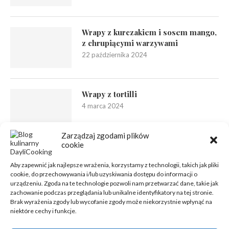
Wrapy z kurczakiem i sosem mango,
z chrupiącymi warzywami
22 października 2024
Wrapy z tortilli
4 marca 2024
Zarządzaj zgodami plików
cookie
Aby zapewnić jak najlepsze wrażenia, korzystamy z technologii, takich jak pliki
cookie, do przechowywania i/lub uzyskiwania dostępu do informacji o
urządzeniu. Zgoda na te technologie pozwoli nam przetwarzać dane, takie jak
zachowanie podczas przeglądania lub unikalne identyfikatory na tej stronie.
Brak wyrażenia zgody lub wycofanie zgody może niekorzystnie wpłynąć na
niektóre cechy i funkcje.