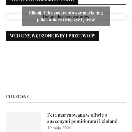
Kliknij, żeby zaakceptować marketing
Dołącz do obserwatorów
pliki cookies i włączyć tę treść
WĘDLINY, WĘDZONE RYBY I PRZETWORY
POLECANE
Feta marynowana w oliwie z
suszonymi pomidorami i ziołami
19 maja 2026