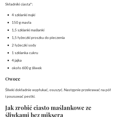
Składniki ciasta*:
4 szklanki mąki
150 g masła
1,5 szklanki maślanki
1,5 łyżeczki proszku do pieczenia
2 łyżeczki sody
1 szklanka cukru
4 jajka
około 600 g śliwek
Owoce
Śliwki dokładnie wypłukać, osuszyć. Następnie przekrawać na pół
i pousuwać pestki.
Jak zrobić ciasto maślankowe ze
śliwkami bez miksera