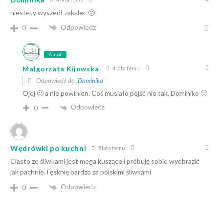
niestety wyszedł zakalec 🙁
Odpowiedz
0
Autor
Małgorzata Kijowska
4 lata temu
Odpowiedź do
Dominika
Ojej 🙁 a nie powinien. Coś musiało pójść nie tak, Dominiko 🙁
Odpowiedz
0
Wędrówki po kuchni
5 lata temu
Ciasto ze śliwkami jest mega kuszące i próbuję sobie wyobrazić
jak pachnie.Tęsknię bardzo za polskimi śliwkami
Odpowiedz
0