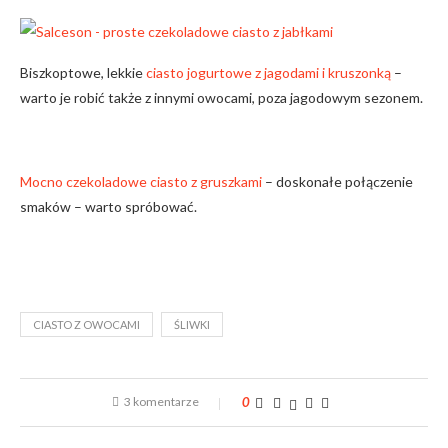
Biszkoptowe, lekkie
ciasto jogurtowe z jagodami i kruszonką
–
warto je robić także z innymi owocami, poza jagodowym sezonem.
Mocno czekoladowe ciasto z gruszkami
– doskonałe połączenie
smaków – warto spróbować.
CIASTO Z OWOCAMI
ŚLIWKI
3 komentarze
0