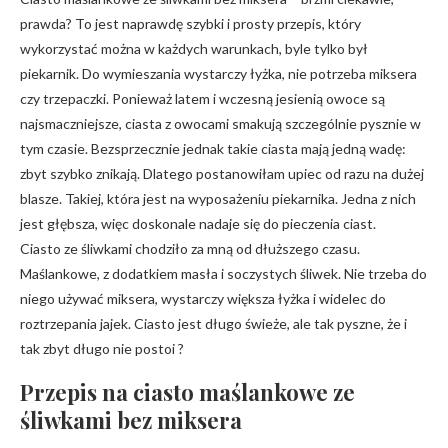
prawda? To jest naprawdę szybki i prosty przepis, który
wykorzystać można w każdych warunkach, byle tylko był
piekarnik. Do wymieszania wystarczy łyżka, nie potrzeba miksera
czy trzepaczki. Ponieważ latem i wczesną jesienią owoce są
najsmaczniejsze, ciasta z owocami smakują szczególnie pysznie w
tym czasie. Bezsprzecznie jednak takie ciasta mają jedną wadę:
zbyt szybko znikają. Dlatego postanowiłam upiec od razu na dużej
blasze. Takiej, która jest na wyposażeniu piekarnika. Jedna z nich
jest głębsza, więc doskonale nadaje się do pieczenia ciast.
Ciasto ze śliwkami chodziło za mną od dłuższego czasu.
Maślankowe, z dodatkiem masła i soczystych śliwek. Nie trzeba do
niego używać miksera, wystarczy większa łyżka i widelec do
roztrzepania jajek. Ciasto jest długo świeże, ale tak pyszne, że i
tak zbyt długo nie postoi ?
Przepis na ciasto maślankowe ze
śliwkami bez miksera