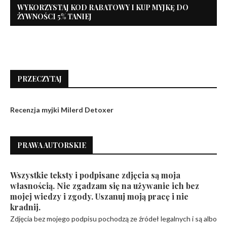
WYKORZYSTAJ KOD RABATOWY I KUP MYJKĘ DO
ŻYWNOŚCI 5% TANIEJ
PRZECZYTAJ
Recenzja myjki Milerd Detoxer
PRAWA AUTORSKIE
Wszystkie teksty i podpisane zdjęcia są moja
własnością. Nie zgadzam się na używanie ich bez
mojej wiedzy i zgody. Uszanuj moją pracę i nie
kradnij.
Zdjęcia bez mojego podpisu pochodzą ze źródeł legalnych i są albo