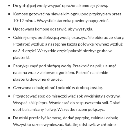
Do gotującej wody wsypać uprażona komosę ryżową.
Komosę gotować na niewielkim ogniu pod przykryciem przez
10-12 minut. Wszystkie ziarenka powinny napęcznieć.
Ugotowaną komosę odstawić, aby wystygła.
Cukinię umyć pod bieżącą wodą, osuszyć. Nie obierać ze skóry.
Przekroić wzdłuż, a następnie każdą połówkę również wzdłuż
na 3-4 części. Wszystkie części pokroić niezbyt grubo w
plasterki.
Paprykę umyć pod bieżącą wodą. Przekroić na pół, usunąć
nasiona wraz z zielonym ogonkiem. Pokroić na cienkie
plasterki dowolnej długości.
Czerwona cebulę obrać i pokroić w drobną kostkę.
Przygotować sos: do miseczki wlać sok wyciśnięty z cytryny.
Wsypać sól i pieprz. Wymieszać do rozpuszczenia soli. Dolać
ocet balsamiczny i oliwę. Wszystko razem połączyć.
Do miski przełożyć komosę, dodać paprykę, cukinie i cebulę.
Wszystko razem wymieszać. Sałatkę odstawić w chłodne