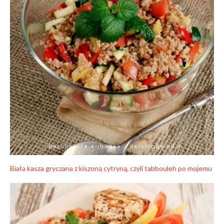
Biała kasza gryczana z kiszoną cytryną, czyli tabbouleh po mojemu