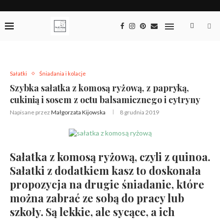
Sałatki
Śniadania i kolacje
Szybka sałatka z komosą ryżową, z papryką,
cukinią i sosem z octu balsamicznego i cytryny
Napisane przez
Małgorzata Kijowska
8 grudnia 2019
Sałatka z komosą ryżową, czyli z quinoa.
Sałatki z dodatkiem kasz to doskonała
propozycja na drugie śniadanie, które
można zabrać ze sobą do pracy lub
szkoły. Są lekkie, ale sycące, a ich