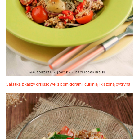
Sałatka z kaszy orkiszowej z pomidorami, cukinią i kiszoną cytryną