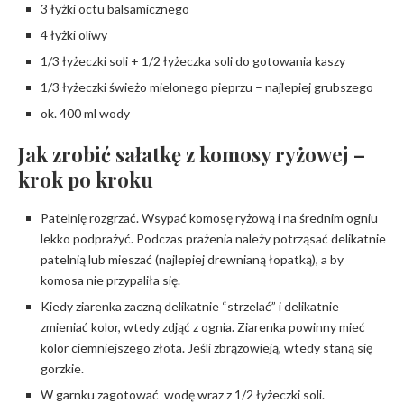
3 łyżki octu balsamicznego
4 łyżki oliwy
1/3 łyżeczki soli + 1/2 łyżeczka soli do gotowania kaszy
1/3 łyżeczki świeżo mielonego pieprzu – najlepiej grubszego
ok. 400 ml wody
Jak zrobić sałatkę z komosy ryżowej –
krok po kroku
Patelnię rozgrzać. Wsypać komosę ryżową i na średnim ogniu
lekko podprażyć. Podczas prażenia należy potrząsać delikatnie
patelnią lub mieszać (najlepiej drewnianą łopatką), a by
komosa nie przypaliła się.
Kiedy ziarenka zaczną delikatnie “strzelać” i delikatnie
zmieniać kolor, wtedy zdjąć z ognia. Ziarenka powinny mieć
kolor ciemniejszego złota. Jeśli zbrązowieją, wtedy staną się
gorzkie.
W garnku zagotować wodę wraz z 1/2 łyżeczki soli.