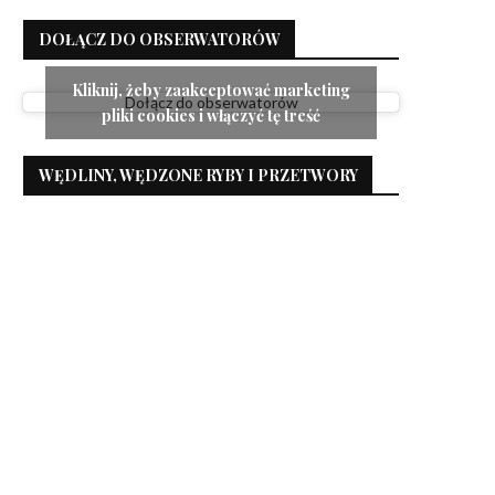
DOŁĄCZ DO OBSERWATORÓW
Kliknij, żeby zaakceptować marketing
Dołącz do obserwatorów
pliki cookies i włączyć tę treść
WĘDLINY, WĘDZONE RYBY I PRZETWORY