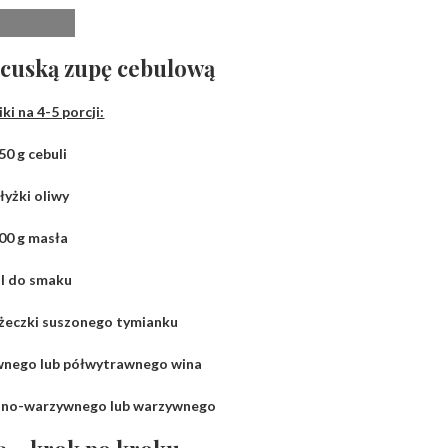
ncuską zupę cebulową
ki na 4-5 porcji:
50 g cebuli
 łyżki oliwy
00 g masła
l do smaku
yżeczki suszonego tymianku
awnego lub półwytrawnego wina
ięsno-warzywnego lub warzywnego