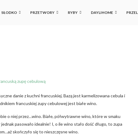
SŁODKO
PRZETWORY
RYBY
DAYLIHOME
PRZEL
asyczne danie z kuchni francuskiej. Bazą jest karmelizowana cebula i
ikiem francuskiej zupy cebulowej jest białe wino.
bie o niej przez…wino. Białe, półwytrawne wino, które w smaku
 jednak pasowało idealnie! I, o ile wino stało dość długo, to zupa
zem…aż skończyło się to nieszczęsne wino.