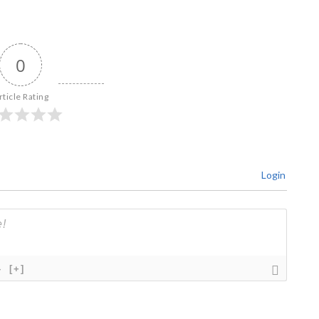
0
rticle Rating
Login
}
[+]