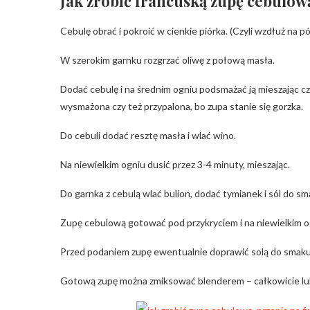
Jak zrobić francuską zupę cebulow
Cebulę obrać i pokroić w cienkie piórka. (Czyli wzdłuż na p
W szerokim garnku rozgrzać oliwę z połową masła.
Dodać cebulę i na średnim ogniu podsmażać ją mieszając cz
wysmażona czy też przypalona, bo zupa stanie się gorzka.
Do cebuli dodać resztę masła i wlać wino.
Na niewielkim ogniu dusić przez 3-4 minuty, mieszając.
Do garnka z cebulą wlać bulion, dodać tymianek i sól do sm
Zupę cebulową gotować pod przykryciem i na niewielkim o
Przed podaniem zupę ewentualnie doprawić solą do smaku
Gotową zupę można zmiksować blenderem – całkowicie lub