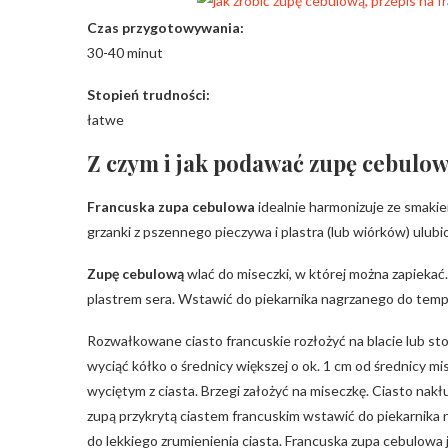
Czas przygotowywania:
30-40 minut
Stopień trudności:
łatwe
Z czym i jak podawać zupę cebulo
Francuska zupa cebulowa
idealnie harmonizuje ze smaki
grzanki z pszennego pieczywa i plastra (lub wiórków) ulub
Zupę cebulową
wlać do miseczki, w której można zapiekać.
plastrem sera. Wstawić do piekarnika nagrzanego do tempe
Rozwałkowane ciasto francuskie rozłożyć na blacie lub sto
wyciąć kółko o średnicy większej o ok. 1 cm od średnicy mis
wyciętym z ciasta. Brzegi założyć na miseczkę. Ciasto nakłu
zupą przykrytą ciastem francuskim wstawić do piekarnika
do lekkiego zrumienienia ciasta. Francuska zupa cebulowa