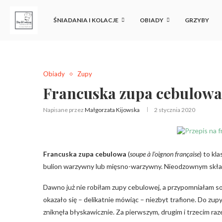
ŚNIADANIA I KOLACJE
OBIADY
GRZYBY
Obiady
Zupy
Francuska zupa cebulowa
Napisane przez
Małgorzata Kijowska
2 stycznia 2020
Francuska zupa cebulowa
(
soupe à l’oignon française
) to kl
bulion warzywny lub mięsno-warzywny. Nieodzownym składn
Dawno już nie robiłam zupy cebulowej, a przypomniałam so
okazało się – delikatnie mówiąc – niezbyt trafione. Do zupy
zniknęła błyskawicznie. Za pierwszym, drugim i trzecim ra