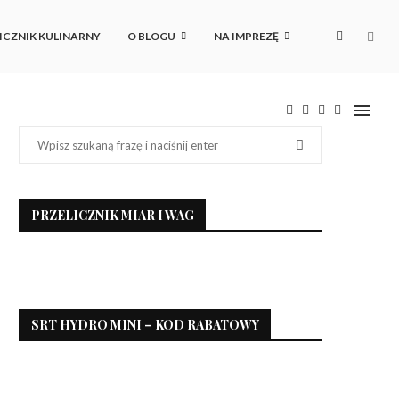
ICZNIK KULINARNY
O BLOGU
NA IMPREZĘ
PRZELICZNIK MIAR I WAG
SRT HYDRO MINI – KOD RABATOWY