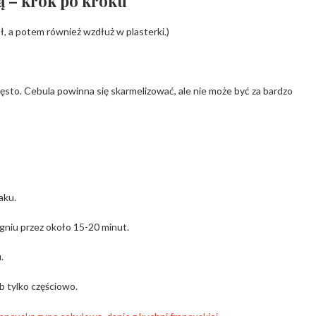
ą – krok po kroku
ół, a potem również wzdłuż w plasterki.)
ęsto. Cebula powinna się skarmelizować, ale nie może być za bardzo
aku.
gniu przez około 15-20 minut.
.
 tylko częściowo.