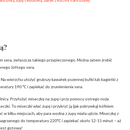
wą?
em sera, zwłaszcza takiego przypieczonego. Można zatem zrobić
ionego żółtego sera.
 Na wierzchu ułożyć grubszy kawałek pszennej bułki lub bagietki z
ratury 190 ℃ i zapiekać do zrumienienia sera.
lnicy. Przyłożyć miseczkę na zupę i przy pomocy ostrego noża
eczki. To miseczki wlać zupę i przykryć ją (jak pokrywką) kółkiem
ć w kilku miejscach, aby para wodna z zupy miała ujście. Miseczkę z
 nagrzanego do temperatury 220℃ i zapiekać około 12-15 minut – aż
 jest gotowa!