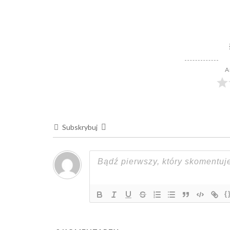
A
Subskrybuj
{