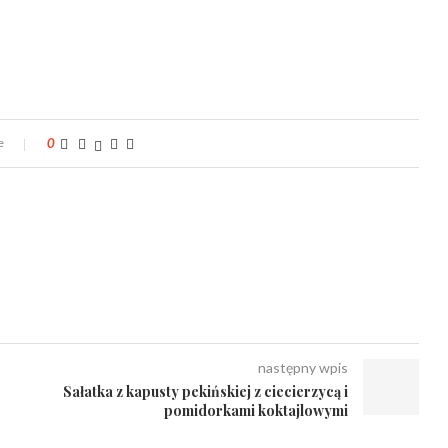
e
0
następny wpis
Sałatka z kapusty pekińskiej z ciecierzycą i
pomidorkami koktajlowymi