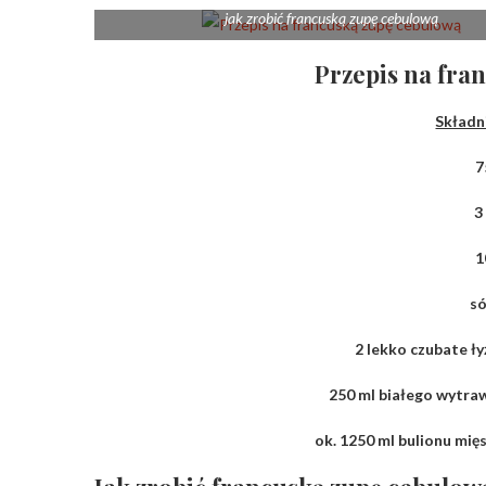
jak zrobić francuską zupę cebulową
Przepis na fra
Składni
7
3
1
só
2 lekko czubate ł
250 ml białego wytr
ok. 1250 ml bulionu m