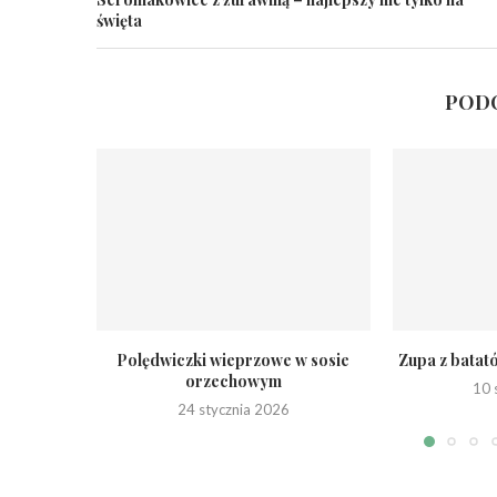
święta
PODO
Polędwiczki wieprzowe w sosie
Zupa z batat
orzechowym
10 
24 stycznia 2026