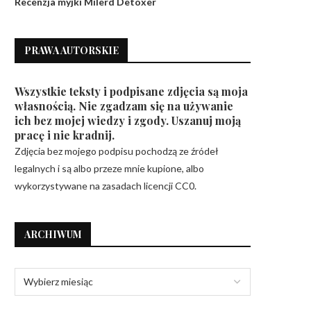
Recenzja myjki Milerd Detoxer
PRAWA AUTORSKIE
Wszystkie teksty i podpisane zdjęcia są moja
własnością. Nie zgadzam się na używanie
ich bez mojej wiedzy i zgody. Uszanuj moją
pracę i nie kradnij.
Zdjęcia bez mojego podpisu pochodzą ze źródeł
legalnych i są albo przeze mnie kupione, albo
wykorzystywane na zasadach licencji CC0.
ARCHIWUM