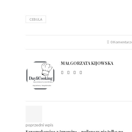
CEBULA
0 Komentarz
MAŁGORZATA KIJOWSKA
poprzedni wpis
Seromakowiec z żurawiną – najlepszy nie tylko na