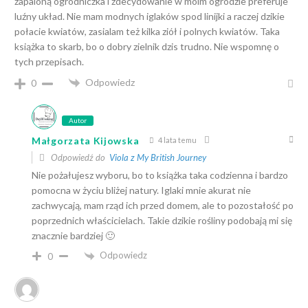
zapaloną ogrodniczka i zdecydowanie w moim ogrodzie preferuje
luźny układ. Nie mam modnych iglaków spod linijki a raczej dzikie
połacie kwiatów, zasialam też kilka ziół i polnych kwiatów. Taka
książka to skarb, bo o dobry zielnik dzis trudno. Nie wspomnę o
tych przepisach.
Odpowiedz
0
Autor
Małgorzata Kijowska
4 lata temu
Odpowiedź do
Viola z My British Journey
Nie pożałujesz wyboru, bo to książka taka codzienna i bardzo
pomocna w życiu bliżej natury. Iglaki mnie akurat nie
zachwycają, mam rząd ich przed domem, ale to pozostałość po
poprzednich właścicielach. Takie dzikie rośliny podobają mi się
znacznie bardziej 🙂
Odpowiedz
0