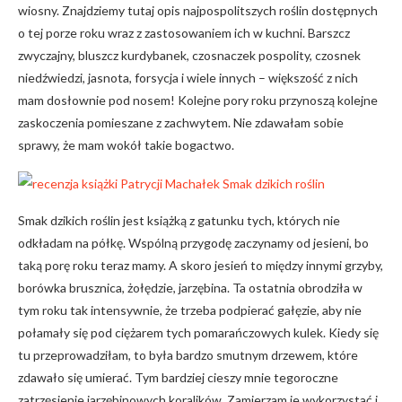
wiosny. Znajdziemy tutaj opis najpospolitszych roślin dostępnych
o tej porze roku wraz z zastosowaniem ich w kuchni. Barszcz
zwyczajny, bluszcz kurdybanek, czosnaczek pospolity, czosnek
niedźwiedzi, jasnota, forsycja i wiele innych – większość z nich
mam dosłownie pod nosem! Kolejne pory roku przynoszą kolejne
zaskoczenia pomieszane z zachwytem. Nie zdawałam sobie
sprawy, że mam wokół takie bogactwo.
Smak dzikich roślin jest książką z gatunku tych, których nie
odkładam na półkę. Wspólną przygodę zaczynamy od jesieni, bo
taką porę roku teraz mamy. A skoro jesień to między innymi grzyby,
borówka brusznica, żołędzie, jarzębina. Ta ostatnia obrodziła w
tym roku tak intensywnie, że trzeba podpierać gałęzie, aby nie
połamały się pod ciężarem tych pomarańczowych kulek. Kiedy się
tu przeprowadziłam, to była bardzo smutnym drzewem, które
zdawało się umierać. Tym bardziej cieszy mnie tegoroczne
zatrzęsienie jarzębinowych koralików. Zamierzam je wykorzystać i