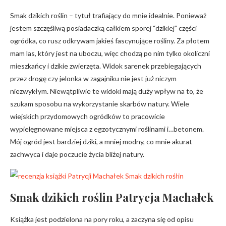
Smak dzikich roślin – tytuł trafiający do mnie idealnie. Ponieważ
jestem szczęśliwą posiadaczką całkiem sporej “dzikiej” części
ogródka, co rusz odkrywam jakieś fascynujące rośliny. Za płotem
mam las, który jest na uboczu, więc chodzą po nim tylko okoliczni
mieszkańcy i dzikie zwierzęta. Widok sarenek przebiegających
przez drogę czy jelonka w zagajniku nie jest już niczym
niezwykłym. Niewątpliwie te widoki mają duży wpływ na to, że
szukam sposobu na wykorzystanie skarbów natury. Wiele
wiejskich przydomowych ogródków to pracowicie
wypielęgnowane miejsca z egzotycznymi roślinami i…betonem.
Mój ogród jest bardziej dziki, a mniej modny, co mnie akurat
zachwyca i daje poczucie życia bliżej natury.
Smak dzikich roślin Patrycja Machałek
Książka jest podzielona na pory roku, a zaczyna się od opisu