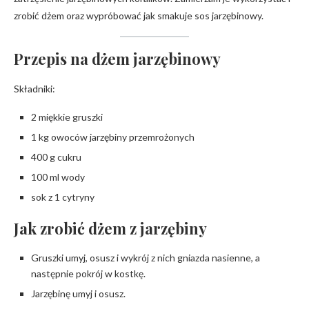
zrobić dżem oraz wypróbować jak smakuje sos jarzębinowy.
Przepis na dżem jarzębinowy
Składniki:
2 miękkie gruszki
1 kg owoców jarzębiny przemrożonych
400 g cukru
100 ml wody
sok z 1 cytryny
Jak zrobić dżem z jarzębiny
Gruszki umyj, osusz i wykrój z nich gniazda nasienne, a
następnie pokrój w kostkę.
Jarzębinę umyj i osusz.