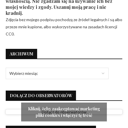
własnością. Nie zgadzam się na używanie ich bez
mojej wiedzy i zgody. Uszanuj moją pracę i nie
kradnij.
Zdjęcia bez mojego podpisu pochodzą ze źródeł legalnych i są albo
przeze mnie kupione, albo wykorzystywane na zasadach licencji
CC0.
ARCHIWUM
DOŁĄCZ DO OBSERWATORÓW
Kliknij, żeby zaakceptować marketing
Dołącz do obserwatorów
pliki cookies i włączyć tę treść