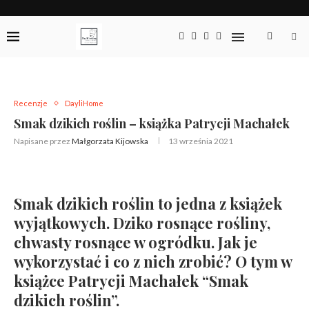
Recenzje
DayliHome
Smak dzikich roślin – książka Patrycji Machałek
Napisane przez
Małgorzata Kijowska
13 września 2021
Smak dzikich roślin to jedna z książek
wyjątkowych. Dziko rosnące rośliny,
chwasty rosnące w ogródku. Jak je
wykorzystać i co z nich zrobić? O tym w
książce Patrycji Machałek “Smak
dzikich roślin”.