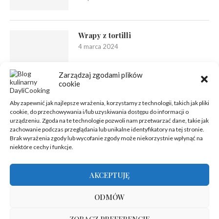
Wrapy z tortilli
4 marca 2024
Zarządzaj zgodami plików
cookie
Aby zapewnić jak najlepsze wrażenia, korzystamy z technologii, takich jak pliki
cookie, do przechowywania i/lub uzyskiwania dostępu do informacji o
urządzeniu. Zgoda na te technologie pozwoli nam przetwarzać dane, takie jak
zachowanie podczas przeglądania lub unikalne identyfikatory na tej stronie.
Brak wyrażenia zgody lub wycofanie zgody może niekorzystnie wpłynąć na
niektóre cechy i funkcje.
AKCEPTUJĘ
ODMÓW
ZOBACZ PREFERENCJE