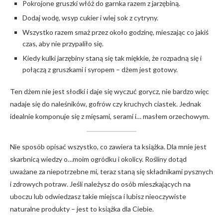
Pokrojone gruszki włóż do garnka razem z jarzębiną.
Dodaj wodę, wsyp cukier i wlej sok z cytryny.
Wszystko razem smaż przez około godzinę, mieszając co jakiś
czas, aby nie przypaliło się.
Kiedy kulki jarzębiny staną się tak miękkie, że rozpadną się i
połączą z gruszkami i syropem – dżem jest gotowy.
Ten dżem nie jest słodki i daje się wyczuć gorycz, nie bardzo więc
nadaje się do naleśników, gofrów czy kruchych ciastek. Jednak
idealnie komponuje się z mięsami, serami i… masłem orzechowym.
Nie sposób opisać wszystko, co zawiera ta książka. Dla mnie jest
skarbnicą wiedzy o…moim ogródku i okolicy. Rośliny dotąd
uważane za niepotrzebne mi, teraz staną się składnikami pysznych
i zdrowych potraw. Jeśli należysz do osób mieszkających na
uboczu lub odwiedzasz takie miejsca i lubisz nieoczywiste
naturalne produkty – jest to książka dla Ciebie.