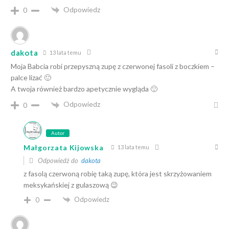
Odpowiedz
0
dakota
13 lata temu
Moja Babcia robi przepyszną zupę z czerwonej fasoli z boczkiem –
palce lizać 🙂
A twoja również bardzo apetycznie wygląda 🙂
Odpowiedz
0
Autor
Małgorzata Kijowska
13 lata temu
Odpowiedź do
dakota
z fasolą czerwoną robię taką zupę, która jest skrzyżowaniem
meksykańskiej z gulaszową 😉
Odpowiedz
0