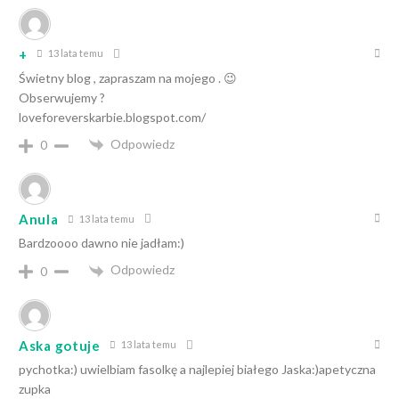
+
13 lata temu
Świetny blog , zapraszam na mojego . 😉
Obserwujemy ?
loveforeverskarbie.blogspot.com/
Odpowiedz
0
Anula
13 lata temu
Bardzoooo dawno nie jadłam:)
Odpowiedz
0
Aska gotuje
13 lata temu
pychotka:) uwielbiam fasolkę a najlepiej białego Jaska:)apetyczna
zupka