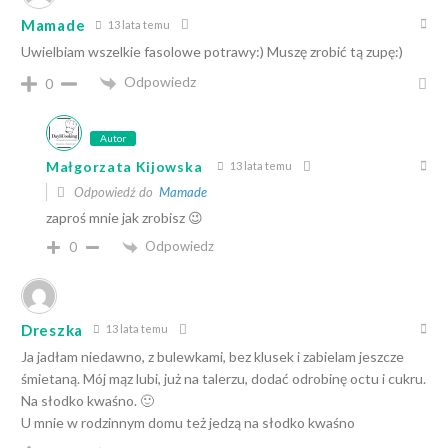
Mamade
13 lata temu
Uwielbiam wszelkie fasolowe potrawy:) Muszę zrobić tą zupę:)
Odpowiedz
0
Autor
Małgorzata Kijowska
13 lata temu
Odpowiedź do
Mamade
zaproś mnie jak zrobisz 😉
Odpowiedz
0
Dreszka
13 lata temu
Ja jadłam niedawno, z bulewkami, bez klusek i zabielam jeszcze
śmietaną. Mój mąz lubi, już na talerzu, dodać odrobinę octu i cukru.
Na słodko kwaśno. 🙂
U mnie w rodzinnym domu też jedzą na słodko kwaśno