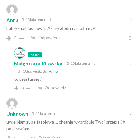
Anna
13 lata temu
Lubię zupę fasolową.. Aż się głodna zrobiłam.:P
Odpowiedz
0
Autor
Małgorzata Kijowska
13 lata temu
Odpowiedź do
Anna
to częstuj się ;))
Odpowiedz
0
Unknown
13 lata temu
uwielbiam zupe fasolową … chętnie wypróbuję Twój przepis 🙂
pozdrawiam
Odpowiedz