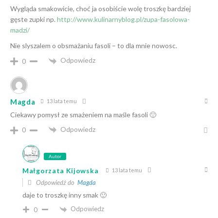
Wygląda smakowicie, choć ja osobiście wolę troszkę bardziej
gęste zupki np.
http://www.kulinarnyblog.pl/zupa-fasolowa-
madzi/
Nie slyszalem o obsmażaniu fasoli – to dla mnie nowosc.
Odpowiedz
0
Magda
13 lata temu
Ciekawy pomysł ze smażeniem na maśle fasoli 🙂
Odpowiedz
0
Autor
Małgorzata Kijowska
13 lata temu
Odpowiedź do
Magda
daje to troszkę inny smak 🙂
Odpowiedz
0