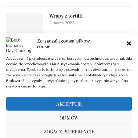
Wrapy z tortilli
4 marca 2024
Zarządzaj zgodami plików
cookie
Aby zapewnić jak najlepsze wrażenia, korzystamy z technologii, takich jak pliki
cookie, do przechowywania i/lub uzyskiwania dostępu do informacji o
urządzeniu. Zgoda na te technologie pozwoli nam przetwarzać dane, takie jak
zachowanie podczas przeglądania lub unikalne identyfikatory na tej stronie.
Brak wyrażenia zgody lub wycofanie zgody może niekorzystnie wpłynąć na
niektóre cechy i funkcje.
AKCEPTUJĘ
ODMÓW
ZOBACZ PREFERENCJE
@2012-2025 - Wszelkie prawa zastrzeżone | Hosting zapewnia