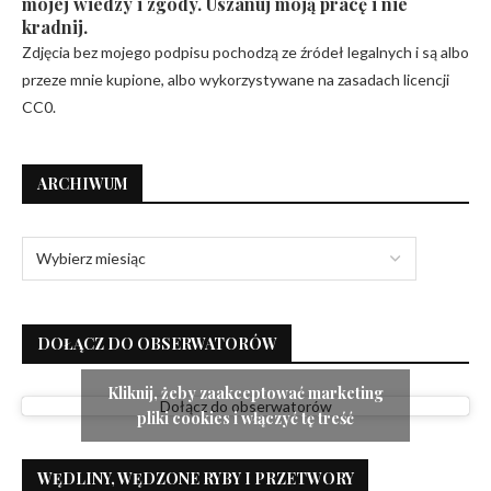
mojej wiedzy i zgody. Uszanuj moją pracę i nie
kradnij.
Zdjęcia bez mojego podpisu pochodzą ze źródeł legalnych i są albo
przeze mnie kupione, albo wykorzystywane na zasadach licencji
CC0.
ARCHIWUM
DOŁĄCZ DO OBSERWATORÓW
Kliknij, żeby zaakceptować marketing
Dołącz do obserwatorów
pliki cookies i włączyć tę treść
WĘDLINY, WĘDZONE RYBY I PRZETWORY