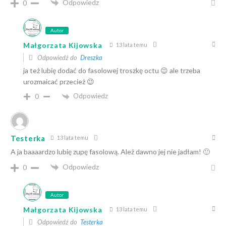
Odpowiedz
0
Autor
Małgorzata Kijowska
13 lata temu
Odpowiedź do
Dreszka
ja też lubię dodać do fasolowej troszkę octu 😉 ale trzeba
urozmaicać przecież 😉
Odpowiedz
0
Testerka
13 lata temu
A ja baaaardzo lubię zupę fasolową. Ależ dawno jej nie jadłam! 🙂
Odpowiedz
0
Autor
Małgorzata Kijowska
13 lata temu
Odpowiedź do
Testerka