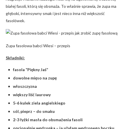
białej fasoli, którą się obsmaża. To właśnie sprawia, że zupa ma
głęboki, intensywny smak i jest nieco inna niż większość
fasolówek.
Zupa fasolowa babci Wiesi – przepis
Składniki:
fasola “Piękny Jaś”
dowolne mięso na zupę
włoszczyzna
większy liść laurowy
5-6 kulek ziela angielskiego
sól, pieprz – do smaku
2-3 łyżki masła do obsmażenia fasoli
opcjonalnie wędzonka – ja użyłam wędzonego boczku