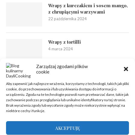
Wrapy z kurczakiem i sosem mango,
z chrupiącymi warzywami
22 października 2024
Wrapy z tortilli
4 marca 2024
Zarządzaj zgodami plików
cookie
Aby zapewnić jak najlepsze wrażenia, korzystamy z technologii, takich jak pliki
cookie, do przechowywania i/lub uzyskiwania dostępu do informacji o
urządzeniu. Zgoda na te technologie pozwoli nam przetwarzać dane, takie jak
zachowanie podczas przeglądania lub unikalne identyfikatory na tej stronie.
Brak wyrażenia zgody lub wycofanie zgody może niekorzystnie wpłynąć na
niektóre cechy i funkcje.
AKCEPTUJĘ