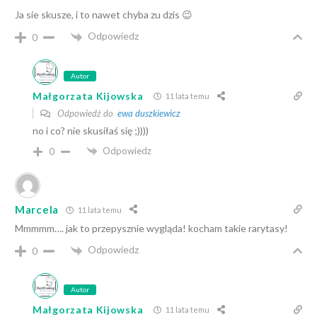
Ja sie skusze, i to nawet chyba zu dzis 😉
Odpowiedz
0
Autor
Małgorzata Kijowska
11 lata temu
Odpowiedź do
ewa duszkiewicz
no i co? nie skusiłaś się ;))))
Odpowiedz
0
Marcela
11 lata temu
Mmmmm…. jak to przepysznie wygląda! kocham takie rarytasy!
Odpowiedz
0
Autor
Małgorzata Kijowska
11 lata temu