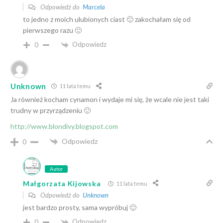
Odpowiedź do
Marcela
to jedno z moich ulubionych ciast 🙂 zakochałam się od
pierwszego razu 🙂
Odpowiedz
0
Unknown
11 lata temu
Ja również kocham cynamon i wydaje mi się, że wcale nie jest taki
trudny w przyrządzeniu 🙂
http://www.blondivy.blogspot.com
Odpowiedz
0
Autor
Małgorzata Kijowska
11 lata temu
Odpowiedź do
Unknown
jest bardzo prosty, sama wypróbuj 🙂
Odpowiedz
0