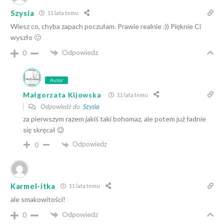
Szysia
11 lata temu
Wiesz co, chyba zapach poczułam. Prawie realnie :)) Pięknie Ci
wyszło 🙂
Odpowiedz
0
Autor
Małgorzata Kijowska
11 lata temu
Odpowiedź do
Szysia
za pierwszym razem jakiś taki bohomaz, ale potem już ładnie
się skręcał 😉
Odpowiedz
0
Karmel-itka
11 lata temu
ale smakowitości!
Odpowiedz
0