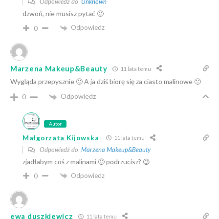
Odpowiedź do
Unknown
dzwoń, nie musisz pytać 🙂
Odpowiedz
0
Marzena Makeup&Beauty
11 lata temu
Wygląda przepysznie 🙂 A ja dziś biorę się za ciasto malinowe 🙂
Odpowiedz
0
Autor
Małgorzata Kijowska
11 lata temu
Odpowiedź do
Marzena Makeup&Beauty
zjadłabym coś z malinami 🙂 podrzucisz? 😉
Odpowiedz
0
ewa duszkiewicz
11 lata temu