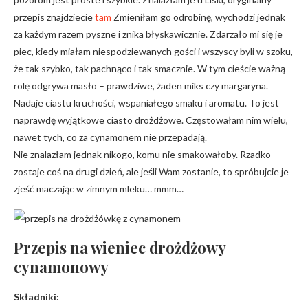
przepis znajdziecie
tam
Zmieniłam go odrobinę, wychodzi jednak
za każdym razem pyszne i znika błyskawicznie. Zdarzało mi się je
piec, kiedy miałam niespodziewanych gości i wszyscy byli w szoku,
że tak szybko, tak pachnąco i tak smacznie. W tym cieście ważną
rolę odgrywa masło – prawdziwe, żaden miks czy margaryna.
Nadaje ciastu kruchości, wspaniałego smaku i aromatu. To jest
naprawdę wyjątkowe ciasto drożdżowe. Częstowałam nim wielu,
nawet tych, co za cynamonem nie przepadają.
Nie znalazłam jednak nikogo, komu nie smakowałoby. Rzadko
zostaje coś na drugi dzień, ale jeśli Wam zostanie, to spróbujcie je
zjeść maczając w zimnym mleku… mmm…
Przepis na wieniec drożdżowy
cynamonowy
Składniki: