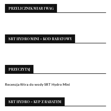
PRZELICZNIK MIAR I WAG
SRT HYDRO MINI – KOD RABATOWY
PRZECZYTAJ
Recenzja filtra do wody SRT Hydro Mini
SRT HYDRO – KUP Z RABATEM