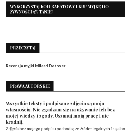
WYKORZYSTAJ KOD RABATOWY I KUP MYJKĘ DO
ŻYWNOŚCI 5% TANIEJ
PRZECZYTAJ
Recenzja myjki Milerd Detoxer
PRAWA AUTORSKIE
Wszystkie teksty i podpisane zdjęcia są moja
własnością. Nie zgadzam się na używanie ich bez
mojej wiedzy i zgody. Uszanuj moją pracę i nie
kradnij.
Zdjęcia bez mojego podpisu pochodzą ze źródeł legalnych i są albo