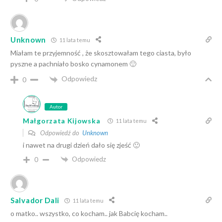
Unknown
11 lata temu
Miałam te przyjemność , że skosztowałam tego ciasta, było
pyszne a pachniało bosko cynamonem 🙂
Odpowiedz
0
Autor
Małgorzata Kijowska
11 lata temu
Odpowiedź do
Unknown
i nawet na drugi dzień dało się zjeść 🙂
Odpowiedz
0
Salvador Dali
11 lata temu
o matko.. wszystko, co kocham.. jak Babcię kocham..