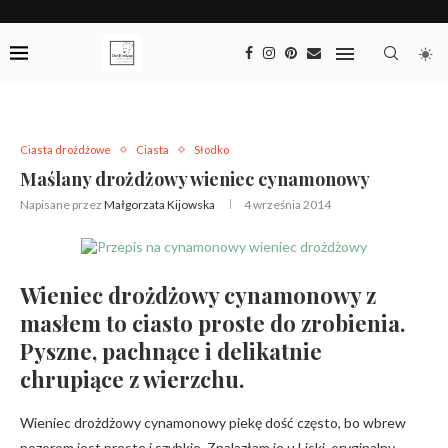
Ciasta drożdżowe
Ciasta
Słodko
Maślany drożdżowy wieniec cynamonowy
Napisane przez
Małgorzata Kijowska
4 września 2014
Wieniec drożdżowy cynamonowy z
masłem to ciasto proste do zrobienia.
Pyszne, pachnące i delikatnie
chrupiące z wierzchu.
Wieniec drożdżowy cynamonowy piekę dość często, bo wbrew
pozorom jest proste i szybkie. Znalazłam je u Liski, oryginalny