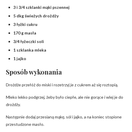
3 i 3/4 szklanki mąki pszennej
5 dkg świeżych drożdży
3 łyżki cukru
170 g masła
3/4 łyżeczki soli
1 szklanka mleka
1 jajko
Sposób wykonania
Drożdże przełóż do miski i rozetrzyj je z cukrem aż się roztopią.
Mleko lekko podgrzej, żeby było ciepłe, ale nie gorące i wlej je do
drożdży.
Następnie dodaj przesianą mąkę, sól i jajko, a na koniec stopione
przestudzone masło.