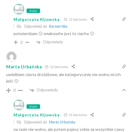
Autor
Małgorzata Kijowska
11 lata temu
Odpowiedź do
Karmel-itka
potwierdzam 🙂 smakowite jest to ciacho 🙂
Odpowiedz
0
Marta Urbańska
11 lata temu
uwielbiam ciasta drożdżowe, ale kategorycznie nie wolno mi ich
jeść 🙂
Odpowiedz
0
Autor
Małgorzata Kijowska
11 lata temu
Odpowiedź do
Marta Urbańska
na razie nie wolno, ale potem pojesz sobie za wszystkie czasy