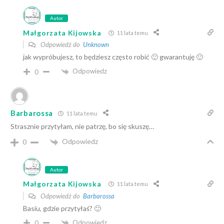
Autor
Małgorzata Kijowska
11 lata temu
Odpowiedź do
Unknown
jak wypróbujesz, to będziesz często robić 🙂 gwarantuję 🙂
Odpowiedz
0
Barbarossa
11 lata temu
Strasznie przytyłam, nie patrzę, bo się skuszę…
Odpowiedz
0
Autor
Małgorzata Kijowska
11 lata temu
Odpowiedź do
Barbarossa
Basiu, gdzie przytyłaś? 🙂
Odpowiedz
0