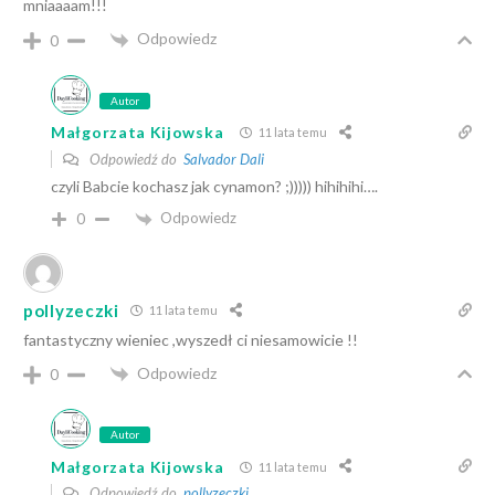
mniaaaam!!!
Odpowiedz
0
Autor
Małgorzata Kijowska
11 lata temu
Odpowiedź do
Salvador Dali
czyli Babcie kochasz jak cynamon? ;))))) hihihihi….
Odpowiedz
0
pollyzeczki
11 lata temu
fantastyczny wieniec ,wyszedł ci niesamowicie !!
Odpowiedz
0
Autor
Małgorzata Kijowska
11 lata temu
Odpowiedź do
pollyzeczki