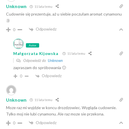
Unknown
11 lata temu
Cudownie się prezentuje, aż u siebie poczułam aromat cynamonu
:))
Odpowiedz
0
Autor
Małgorzata Kijowska
11 lata temu
Odpowiedź do
Unknown
zapraszam do spróbowania 🙂
Odpowiedz
0
Unknown
11 lata temu
Moze raz mi wyjdzie w koncu drozdzowiec. Wygląda cudownie.
Tylko moj nie lubi cynamonu. Ale raz moze sie przekona.
Odpowiedz
0