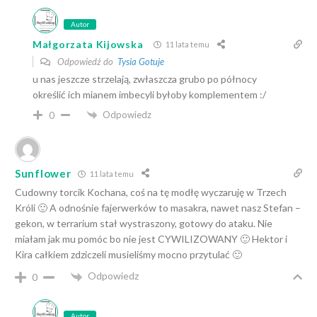
Autor
Małgorzata Kijowska
11 lata temu
Odpowiedź do
Tysia Gotuje
u nas jeszcze strzelają, zwłaszcza grubo po północy
określić ich mianem imbecyli byłoby komplementem :/
Odpowiedz
0
Sunflower
11 lata temu
Cudowny torcik Kochana, coś na tę modłę wyczaruję w Trzech
Króli 🙂 A odnośnie fajerwerków to masakra, nawet nasz Stefan –
gekon, w terrarium stał wystraszony, gotowy do ataku. Nie
miałam jak mu pomóc bo nie jest CYWILIZOWANY 🙂 Hektor i
Kira całkiem zdziczeli musieliśmy mocno przytulać 🙂
Odpowiedz
0
Autor