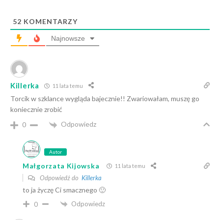
52
KOMENTARZY
Najnowsze
Killerka
11 lata temu
Torcik w szklance wygląda bajecznie!! Zwariowałam, muszę go
koniecznie zrobić
Odpowiedz
0
Autor
Małgorzata Kijowska
11 lata temu
Odpowiedź do
Killerka
to ja życzę Ci smacznego 🙂
Odpowiedz
0