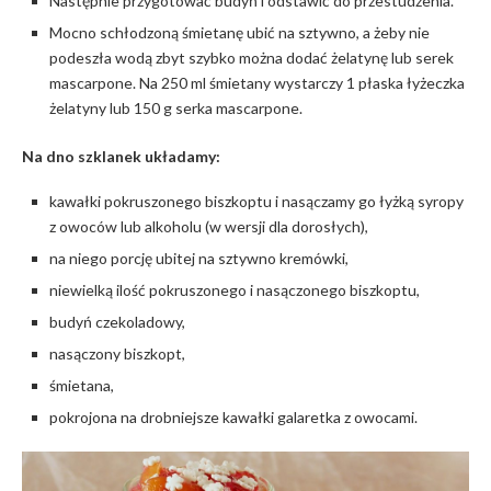
Następnie przygotować budyń i odstawić do przestudzenia.
Mocno schłodzoną śmietanę ubić na sztywno, a żeby nie
podeszła wodą zbyt szybko można dodać żelatynę lub serek
mascarpone. Na 250 ml śmietany wystarczy 1 płaska łyżeczka
żelatyny lub 150 g serka mascarpone.
Na dno szklanek układamy:
kawałki pokruszonego biszkoptu i nasączamy go łyżką syropy
z owoców lub alkoholu (w wersji dla dorosłych),
na niego porcję ubitej na sztywno kremówki,
niewielką ilość pokruszonego i nasączonego biszkoptu,
budyń czekoladowy,
nasączony biszkopt,
śmietana,
pokrojona na drobniejsze kawałki galaretka z owocami.