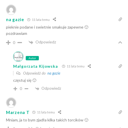
na gazie
11 lata temu
pieknie podane i swietnie smakuje zapewne 🙂
pozdrawiam
Odpowiedz
0
Autor
Małgorzata Kijowska
11 lata temu
Odpowiedź do
na gazie
częstuj się 🙂
Odpowiedz
0
Marzena T
11 lata temu
Mniam, ja to bym zjadła kilka takich torcików 🙂