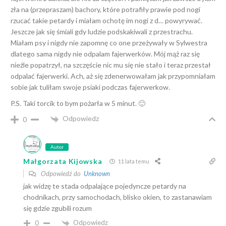
zła na (przepraszam) bachory, które potrafiły prawie pod nogi
rzucać takie petardy i miałam ochotę im nogi z d… powyrywać.
Jeszcze jak się śmiali gdy ludzie podskakiwali z przestrachu.
Miałam psy i nigdy nie zapomnę co one przeżywały w Sylwestra
dlatego sama nigdy nie odpalam fajerwerków. Mój mąż raz się
nieźle popatrzył, na szczęście nic mu się nie stało i teraz przestał
odpalać fajerwerki. Ach, aż się zdenerwowałam jak przypomniałam
sobie jak tuliłam swoje psiaki podczas fajerwerkow.
P.S. Taki torcik to bym pożarła w 5 minut. 🙂
Odpowiedz
0
Autor
Małgorzata Kijowska
11 lata temu
Odpowiedź do
Unknown
jak widzę te stada odpalające pojedyncze petardy na
chodnikach, przy samochodach, blisko okien, to zastanawiam
się gdzie zgubili rozum
Odpowiedz
0