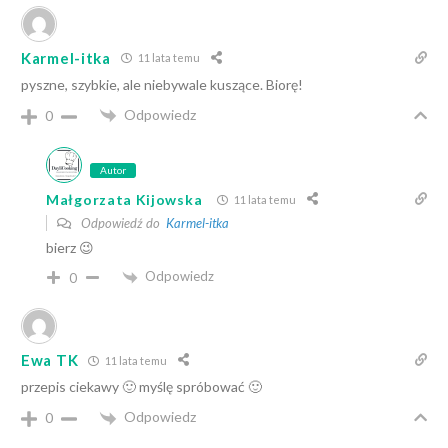
Karmel-itka
11 lata temu
pyszne, szybkie, ale niebywale kuszące. Biorę!
Odpowiedz
0
Autor
Małgorzata Kijowska
11 lata temu
Odpowiedź do
Karmel-itka
bierz 😉
Odpowiedz
0
Ewa TK
11 lata temu
przepis ciekawy 🙂 myślę spróbować 🙂
Odpowiedz
0