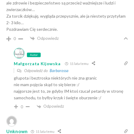
ale zdrowie i bezpieczeństwo są przecież ważniejsze i ludzi i
zwierzaczków…
Za torcik dziękuję, wygląda przepysznie, ale ja niestety przytyłam
2- 3 kilo…
Pozdrawiam Cię serdecznie.
Odpowiedz
0
Autor
Małgorzata Kijowska
11 lata temu
Odpowiedź do
Barbarossa
głupota i beztroska niektórych nie zna granic
nie mam pojęcia skąd to się bierze :/
najgorsze jest to, ze gdyby IM ktoś rzucał petardy w stronę
samochodu, to byłby krzyk i święte oburzenie :/
Odpowiedz
0
Unknown
11 lata temu