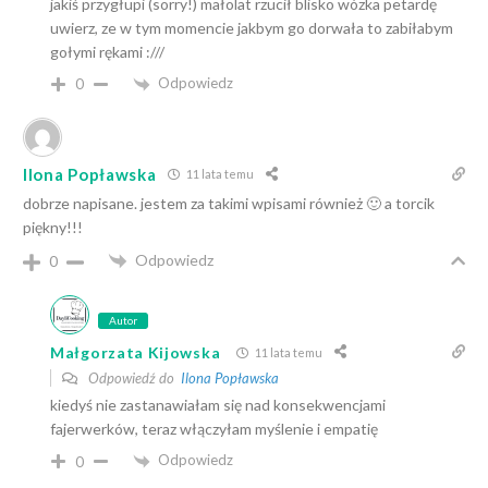
jakiś przygłupi (sorry!) małolat rzucił blisko wózka petardę
uwierz, ze w tym momencie jakbym go dorwała to zabiłabym
gołymi rękami :///
Odpowiedz
0
Ilona Popławska
11 lata temu
dobrze napisane. jestem za takimi wpisami również 🙂 a torcik
piękny!!!
Odpowiedz
0
Autor
Małgorzata Kijowska
11 lata temu
Odpowiedź do
Ilona Popławska
kiedyś nie zastanawiałam się nad konsekwencjami
fajerwerków, teraz włączyłam myślenie i empatię
Odpowiedz
0