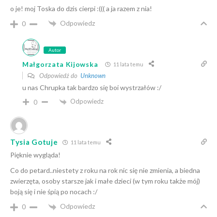
o je! moj Toska do dzis cierpi :((( a ja razem z nia!
Odpowiedz
0
Autor
Małgorzata Kijowska
11 lata temu
Odpowiedź do
Unknown
u nas Chrupka tak bardzo się boi wystrzałów :/
Odpowiedz
0
Tysia Gotuje
11 lata temu
Pięknie wygląda!
Co do petard..niestety z roku na rok nic się nie zmienia, a biedna
zwierzęta, osoby starsze jak i małe dzieci (w tym roku także mój)
boją się i nie śpią po nocach :/
Odpowiedz
0