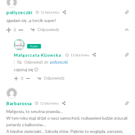
pollyzeczki
11 lata temu
zgadam się ..a torcik super!
Odpowiedz
0
Autor
Małgorzata Kijowska
11 lata temu
Odpowiedź do
pollyzeczki
częstuj się 🙂
Odpowiedz
0
Barbarossa
11 lata temu
Małgosiu, to smutna prawda…
W tym roku mąż drżał o nasz samochód, rozbawieni ludzie zrzucali
petardy z balkonów…
A biedne zwierzaki… Szkoda słów. Pięknie to wygląda, owszem,