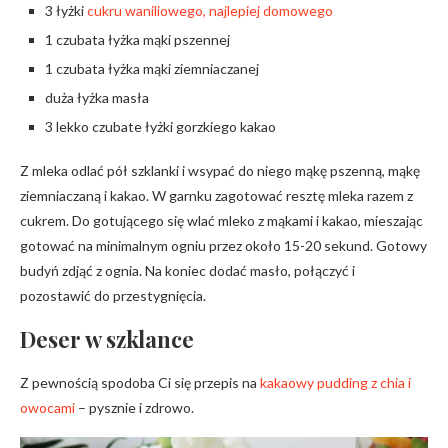
3 łyżki
cukru waniliowego, najlepiej domowego
1 czubata łyżka mąki pszennej
1 czubata łyżka mąki ziemniaczanej
duża łyżka masła
3 lekko czubate łyżki gorzkiego kakao
Z mleka odlać pół szklanki i wsypać do niego mąkę pszenną, mąkę
ziemniaczaną i kakao. W garnku zagotować resztę mleka razem z
cukrem. Do gotującego się wlać mleko z mąkami i kakao, mieszając
gotować na minimalnym ogniu przez około 15-20 sekund. Gotowy
budyń zdjąć z ognia. Na koniec dodać masło, połączyć i
pozostawić do przestygnięcia.
Deser w szklance
Z pewnością spodoba Ci się przepis na
kakaowy pudding z chia i
owocami
– pysznie i zdrowo.