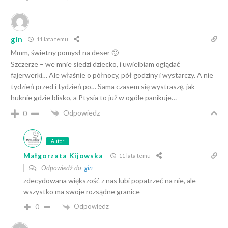
gin
11 lata temu
Mmm, świetny pomysł na deser 🙂
Szczerze – we mnie siedzi dziecko, i uwielbiam oglądać
fajerwerki… Ale właśnie o północy, pół godziny i wystarczy. A nie
tydzień przed i tydzień po… Sama czasem się wystraszę, jak
huknie gdzie blisko, a Ptysia to już w ogóle panikuje…
Odpowiedz
0
Autor
Małgorzata Kijowska
11 lata temu
Odpowiedź do
gin
zdecydowana większość z nas lubi popatrzeć na nie, ale
wszystko ma swoje rozsądne granice
Odpowiedz
0