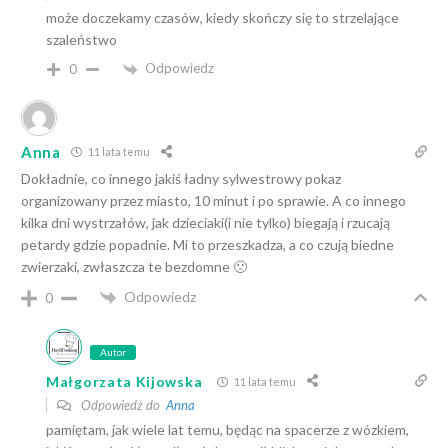
może doczekamy czasów, kiedy skończy się to strzelające
szaleństwo
Odpowiedz
0
Anna
11 lata temu
Dokładnie, co innego jakiś ładny sylwestrowy pokaz
organizowany przez miasto, 10 minut i po sprawie. A co innego
kilka dni wystrzałów, jak dzieciaki(i nie tylko) biegają i rzucają
petardy gdzie popadnie. Mi to przeszkadza, a co czują biedne
zwierzaki, zwłaszcza te bezdomne 🙁
Odpowiedz
0
Autor
Małgorzata Kijowska
11 lata temu
Odpowiedź do
Anna
pamiętam, jak wiele lat temu, będąc na spacerze z wózkiem,