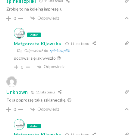
spinkiiszpilki
11 lata temu
Zrobię to na kolejną imprezę:).
Odpowiedz
0
Autor
Małgorzata Kijowska
11 lata temu
Odpowiedź do
spinkiiszpilki
pochwal się jak wyszło 🙂
Odpowiedz
0
Unknown
11 lata temu
To ja poproszę taką szklaneczkę. 😉
Odpowiedz
0
Autor
Małgorzata Kijowska
11 lata temu