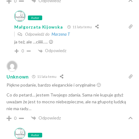
Odpowiedz
0
Autor
Małgorzata Kijowska
11 lata temu
Odpowiedź do
Marzena T
ja też, ale …ciiiii….. 😉
Odpowiedz
0
Unknown
11 lata temu
Piękne podanie, bardzo eleganckie i oryginalne 🙂
Co do petard… jestem Twojego zdania. Sama nie kupuje gdyż
uważam że jest to mocno niebezpieczne, ale na głupotę ludzką
nie ma rady…
Odpowiedz
0
Autor