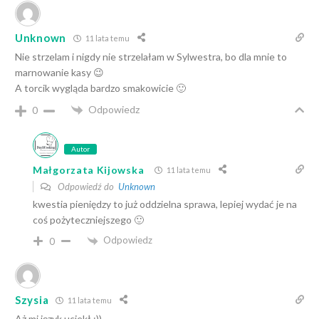
Unknown
11 lata temu
Nie strzelam i nigdy nie strzelałam w Sylwestra, bo dla mnie to
marnowanie kasy 😉
A torcik wygląda bardzo smakowicie 🙂
Odpowiedz
0
Autor
Małgorzata Kijowska
11 lata temu
Odpowiedź do
Unknown
kwestia pieniędzy to już oddzielna sprawa, lepiej wydać je na
coś pożyteczniejszego 🙂
Odpowiedz
0
Szysia
11 lata temu
Aż mi język uciekł :))