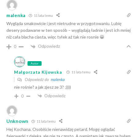
malenka
11 lata temu
Wygląda smakowicie i jest nietrudne w przygotowaniu. Lubię
desery podawane w ten sposób – wyglądają ładnie i jest ich mniej
niż cała blacha ciasta, więc tyłek aż tak nie rosnie 😀
Odpowiedz
0
Autor
Małgorzata Kijowska
11 lata temu
Odpowiedź do
malenka
nie rośnie? a jak zjesz ze 3? ;))))
Odpowiedz
0
Unknown
11 lata temu
Hej Kochana. Osobiście nienawidzę petard. Mogę oglądać
fajerwerki z daleka, ale nie za często. A pamiętam jak zawsze bylam