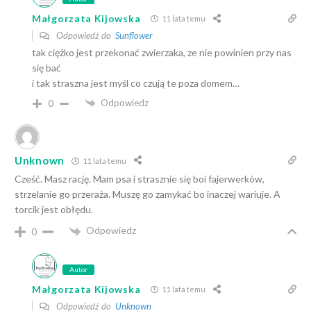
Małgorzata Kijowska
11 lata temu
Odpowiedź do
Sunflower
tak ciężko jest przekonać zwierzaka, ze nie powinien przy nas
się bać
i tak straszna jest myśl co czują te poza domem…
Odpowiedz
0
Unknown
11 lata temu
Cześć. Masz rację. Mam psa i strasznie się boi fajerwerków,
strzelanie go przeraża. Muszę go zamykać bo inaczej wariuje. A
torcik jest obłędu.
Odpowiedz
0
Autor
Małgorzata Kijowska
11 lata temu
Odpowiedź do
Unknown