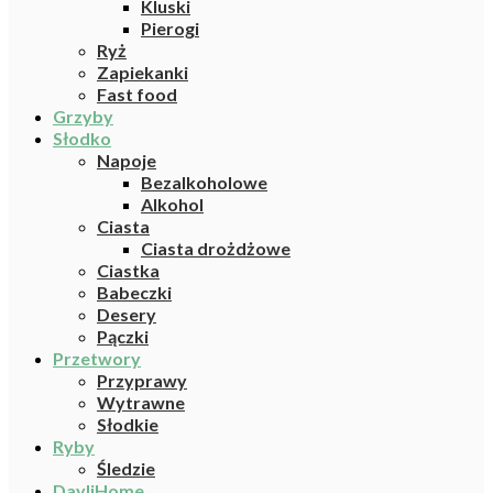
Kluski
Pierogi
Ryż
Zapiekanki
Fast food
Grzyby
Słodko
Napoje
Bezalkoholowe
Alkohol
Ciasta
Ciasta drożdżowe
Ciastka
Babeczki
Desery
Pączki
Przetwory
Przyprawy
Wytrawne
Słodkie
Ryby
Śledzie
DayliHome