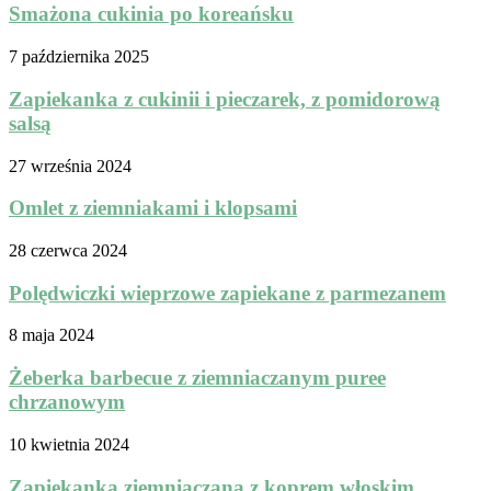
Smażona cukinia po koreańsku
7 października 2025
Zapiekanka z cukinii i pieczarek, z pomidorową
salsą
27 września 2024
Omlet z ziemniakami i klopsami
28 czerwca 2024
Polędwiczki wieprzowe zapiekane z parmezanem
8 maja 2024
Żeberka barbecue z ziemniaczanym puree
chrzanowym
10 kwietnia 2024
Zapiekanka ziemniaczana z koprem włoskim