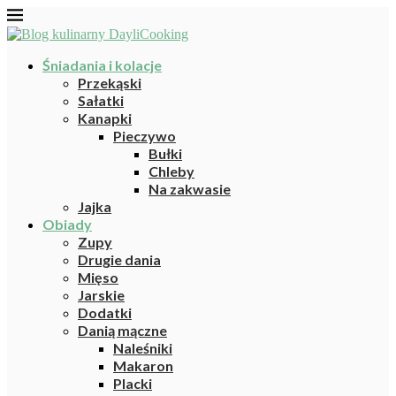
Śniadania i kolacje
Przekąski
Sałatki
Kanapki
Pieczywo
Bułki
Chleby
Na zakwasie
Jajka
Obiady
Zupy
Drugie dania
Mięso
Jarskie
Dodatki
Danią mączne
Naleśniki
Makaron
Placki