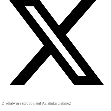
Zjadłabym i spróbowała! Aż ślinka cieknie;)