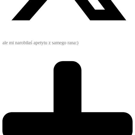
ale mi narobiłaś apetytu z samego rana:)