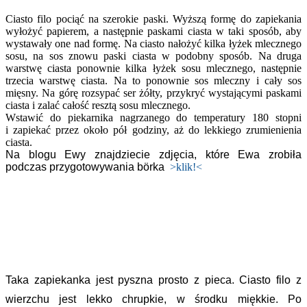
Ciasto filo pociąć na szerokie paski. Wyższą formę do zapiekania
wyłożyć papierem, a następnie paskami ciasta w taki sposób, aby
wystawały one nad formę. Na ciasto nałożyć kilka łyżek mlecznego
sosu, na sos znowu paski ciasta w podobny sposób. Na druga
warstwę ciasta ponownie kilka łyżek sosu mlecznego, następnie
trzecia warstwę ciasta. Na to ponownie sos mleczny i cały sos
mięsny. Na górę rozsypać ser żółty, przykryć wystającymi paskami
ciasta i zalać całość resztą sosu mlecznego.
Wstawić do piekarnika nagrzanego do temperatury 180 stopni
i zapiekać przez około pół godziny, aż do lekkiego zrumienienia
ciasta.
Na blogu Ewy znajdziecie zdjęcia, które Ewa zrobiła
podczas przygotowywania börka
>klik!<
Taka zapiekanka jest pyszna prosto z pieca. Ciasto filo z
wierzchu jest lekko chrupkie, w środku miękkie. Po