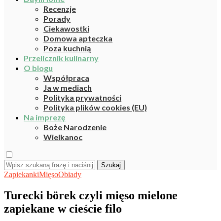
Recenzje
Porady
Ciekawostki
Domowa apteczka
Poza kuchnią
Przelicznik kulinarny
O blogu
Współpraca
Ja w mediach
Polityka prywatności
Polityka plików cookies (EU)
Na imprezę
Boże Narodzenie
Wielkanoc
Szukaj
Zapiekanki
Mięso
Obiady
Turecki börek czyli mięso mielone
zapiekane w cieście filo