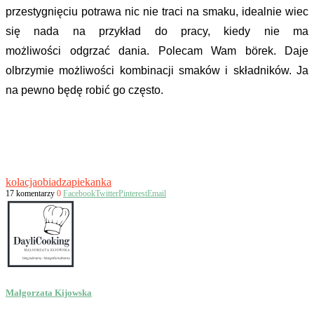
przestygnięciu potrawa nic nie traci na smaku, idealnie wiec
się nada na przykład do pracy, kiedy nie ma
możliwości odgrzać dania.
Polecam Wam börek. Daje
olbrzymie możliwości kombinacji smaków i składników. Ja
na pewno będę robić go często.
kolacja
obiad
zapiekanka
17 komentarzy
0
Facebook
Twitter
Pinterest
Email
Małgorzata Kijowska