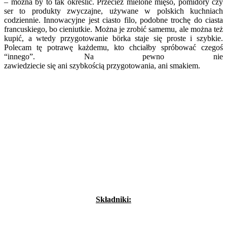
– można by to tak określić. Przecież mielone mięso, pomidory czy
ser to produkty zwyczajne, używane w polskich kuchniach
codziennie. Innowacyjne jest ciasto filo, podobne trochę do ciasta
francuskiego, bo cieniutkie. Można je zrobić samemu, ale można też
kupić, a wtedy przygotowanie börka staje się proste i szybkie.
Polecam tę potrawę każdemu, kto chciałby spróbować czegoś
“innego”. Na pewno nie
zawiedziecie się ani szybkością przygotowania, ani smakiem.
Składniki: