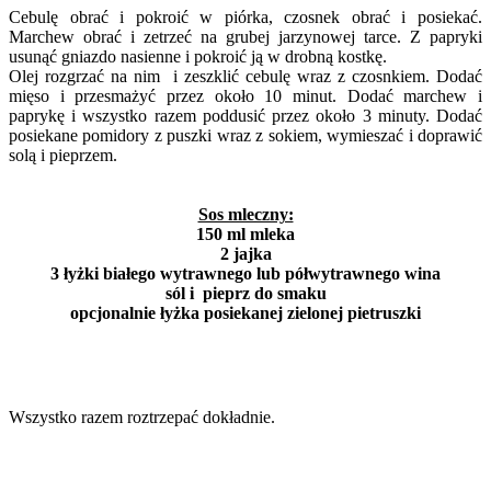
Cebulę obrać i pokroić w piórka, czosnek obrać i posiekać.
Marchew obrać i zetrzeć na grubej jarzynowej tarce. Z papryki
usunąć gniazdo nasienne i pokroić ją w drobną kostkę.
Olej rozgrzać na nim i zeszklić cebulę wraz z czosnkiem. Dodać
mięso i przesmażyć przez około 10 minut. Dodać marchew i
paprykę i wszystko razem poddusić przez około 3 minuty. Dodać
posiekane pomidory z puszki wraz z sokiem, wymieszać i doprawić
solą i pieprzem.
Sos mleczny:
150 ml mleka
2 jajka
3 łyżki białego wytrawnego lub półwytrawnego wina
sól i pieprz do smaku
opcjonalnie łyżka posiekanej zielonej pietruszki
Wszystko razem roztrzepać dokładnie.