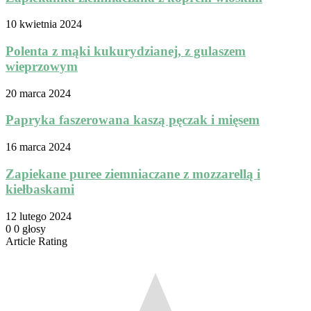
10 kwietnia 2024
Polenta z mąki kukurydzianej, z gulaszem
wieprzowym
20 marca 2024
Papryka faszerowana kaszą pęczak i mięsem
16 marca 2024
Zapiekane puree ziemniaczane z mozzarellą i
kiełbaskami
12 lutego 2024
0
0
głosy
Article Rating