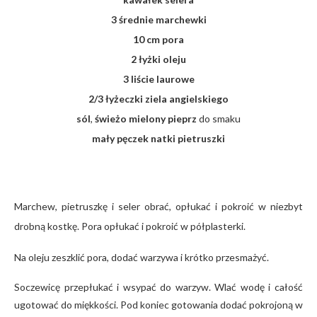
3 średnie marchewki
10 cm pora
2 łyżki oleju
3 liście laurowe
2/3 łyżeczki ziela angielskiego
sól
,
świeżo mielony pieprz
do smaku
mały pęczek natki pietruszki
Marchew, pietruszkę i seler obrać, opłukać i pokroić w niezbyt
drobną kostkę. Pora opłukać i pokroić w półplasterki.
Na oleju zeszklić pora, dodać warzywa i krótko przesmażyć.
Soczewicę przepłukać i wsypać do warzyw. Wlać wodę i całość
ugotować do miękkości. Pod koniec gotowania dodać pokrojoną w