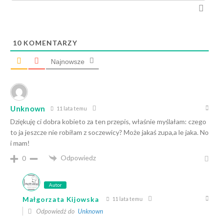
10
KOMENTARZY
Najnowsze
Unknown
11 lata temu
Dziękuję ci dobra kobieto za ten przepis, właśnie myślałam: czego
to ja jeszcze nie robiłam z soczewicy? Może jakaś zupa,a le jaka. No
i mam!
Odpowiedz
0
Autor
Małgorzata Kijowska
11 lata temu
Odpowiedź do
Unknown