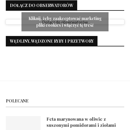
DOŁĄCZ DO OBSERWATORÓW
Kliknij, żeby zaakceptować marketing
Dołącz do obserwatorów
pliki cookies i włączyć tę treść
WĘDLINY, WĘDZONE RYBY I PRZETWORY
POLECANE
Feta marynowana w oliwie z
suszonymi pomidorami i ziołami