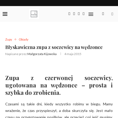
Zupy
Obiady
Błyskawiczna zupa z soczewicy na wędzonce
Napisane przez
Małgorzata Kijowska
4 maja 2015
Zupa z czerwonej soczewicy,
ugotowana na wędzonce – prosta i
szybka do zrobienia.
Czasami są takie dni, kiedy wszystko robimy w biegu. Mamy
wrażenie, że czas przyspieszył, a doba skurczyła się. Jest mało
czasu na przygotowanie posiłków, ale przecież coś jeść musimy.