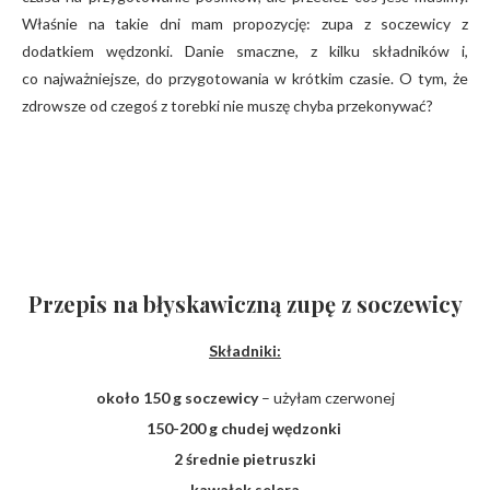
Właśnie na takie dni mam propozycję: zupa z soczewicy z
dodatkiem wędzonki. Danie smaczne, z kilku składników i,
co najważniejsze, do przygotowania w krótkim czasie. O tym, że
zdrowsze od czegoś z torebki nie muszę chyba przekonywać?
Przepis na błyskawiczną zupę z soczewicy
Składniki:
około 150 g soczewicy
– użyłam czerwonej
150-200 g chudej wędzonki
2 średnie pietruszki
kawałek selera