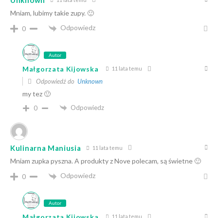
Unknown
Mniam, lubimy takie zupy. 🙂
Odpowiedz
0
Autor
Małgorzata Kijowska
11 lata temu
Odpowiedź do
Unknown
my tez 🙂
Odpowiedz
0
Kulinarna Maniusia
11 lata temu
Mniam zupka pyszna. A produkty z Nove polecam, są świetne 🙂
Odpowiedz
0
Autor
Małgorzata Kijowska
11 lata temu