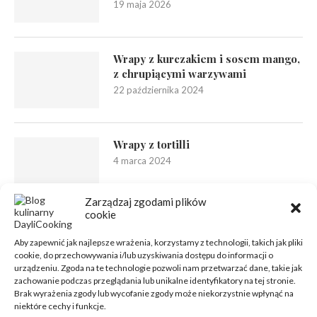
19 maja 2026
Wrapy z kurczakiem i sosem mango,
z chrupiącymi warzywami
22 października 2024
Wrapy z tortilli
4 marca 2024
Zarządzaj zgodami plików
cookie
Aby zapewnić jak najlepsze wrażenia, korzystamy z technologii, takich jak pliki
cookie, do przechowywania i/lub uzyskiwania dostępu do informacji o
urządzeniu. Zgoda na te technologie pozwoli nam przetwarzać dane, takie jak
zachowanie podczas przeglądania lub unikalne identyfikatory na tej stronie.
Brak wyrażenia zgody lub wycofanie zgody może niekorzystnie wpłynąć na
niektóre cechy i funkcje.