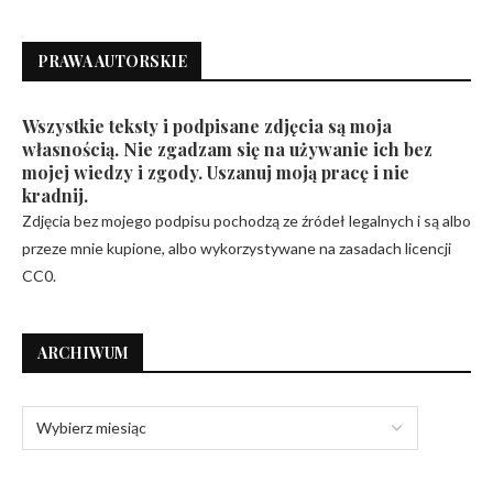
PRAWA AUTORSKIE
Wszystkie teksty i podpisane zdjęcia są moja
własnością. Nie zgadzam się na używanie ich bez
mojej wiedzy i zgody. Uszanuj moją pracę i nie
kradnij.
Zdjęcia bez mojego podpisu pochodzą ze źródeł legalnych i są albo
przeze mnie kupione, albo wykorzystywane na zasadach licencji
CC0.
ARCHIWUM