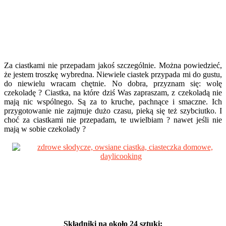
Za ciastkami nie przepadam jakoś szczególnie. Można powiedzieć,
że jestem troszkę wybredna. Niewiele ciastek przypada mi do gustu,
do niewielu wracam chętnie. No dobra, przyznam się: wolę
czekoladę ? Ciastka, na które dziś Was zapraszam, z czekoladą nie
mają nic wspólnego. Są za to kruche, pachnące i smaczne. Ich
przygotowanie nie zajmuje dużo czasu, pieką się też szybciutko. I
choć za ciastkami nie przepadam, te uwielbiam ? nawet jeśli nie
mają w sobie czekolady ?
Składniki na około 24 sztuki: