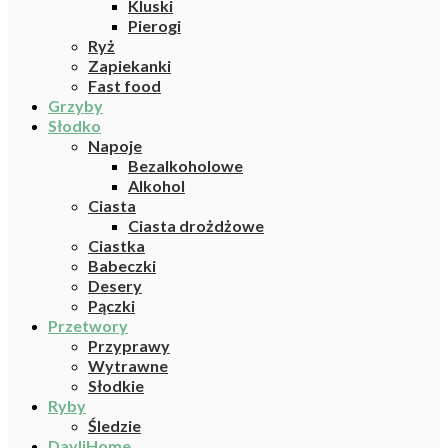
Kluski
Pierogi
Ryż
Zapiekanki
Fast food
Grzyby
Słodko
Napoje
Bezalkoholowe
Alkohol
Ciasta
Ciasta drożdżowe
Ciastka
Babeczki
Desery
Pączki
Przetwory
Przyprawy
Wytrawne
Słodkie
Ryby
Śledzie
DayliHome