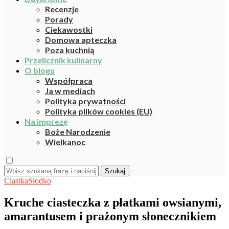
Recenzje
Porady
Ciekawostki
Domowa apteczka
Poza kuchnią
Przelicznik kulinarny
O blogu
Współpraca
Ja w mediach
Polityka prywatności
Polityka plików cookies (EU)
Na imprezę
Boże Narodzenie
Wielkanoc
Szukaj
Ciastka
Słodko
Kruche ciasteczka z płatkami owsianymi,
amarantusem i prażonym słonecznikiem