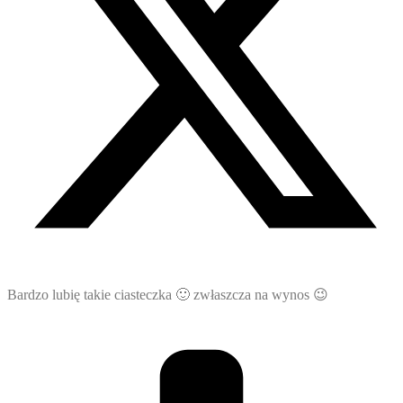
Bardzo lubię takie ciasteczka 🙂 zwłaszcza na wynos 😉