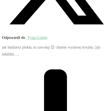
Odpowiedź do
Tysia Gotuje
jak będziesz piekła, to zawołaj 😉 chętnie wyniosę troszkę ;))))
hihihihi….