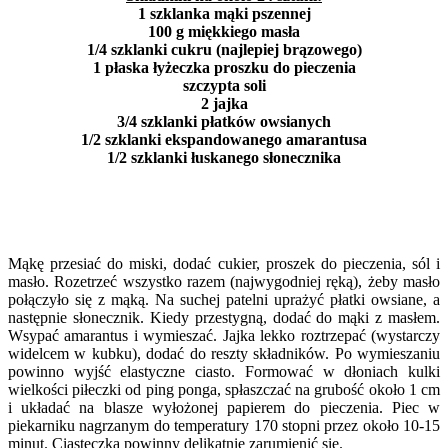
1 szklanka mąki pszennej
100 g miękkiego masła
1/4 szklanki cukru (najlepiej brązowego)
1 płaska łyżeczka proszku do pieczenia
szczypta soli
2 jajka
3/4 szklanki płatków owsianych
1/2 szklanki ekspandowanego amarantusa
1/2 szklanki łuskanego słonecznika
Mąkę przesiać do miski, dodać cukier, proszek do pieczenia, sól i
masło. Rozetrzeć wszystko razem (najwygodniej ręką), żeby masło
połączyło się z mąką. Na suchej patelni uprażyć płatki owsiane, a
następnie słonecznik. Kiedy przestygną, dodać do mąki z masłem.
Wsypać amarantus i wymieszać. Jajka lekko roztrzepać (wystarczy
widelcem w kubku), dodać do reszty składników. Po wymieszaniu
powinno wyjść elastyczne ciasto. Formować w dłoniach kulki
wielkości piłeczki od ping ponga, spłaszczać na grubość około 1 cm
i układać na blasze wyłożonej papierem do pieczenia. Piec w
piekarniku nagrzanym do temperatury 170 stopni przez około 10-15
minut. Ciasteczka powinny delikatnie zarumienić się.