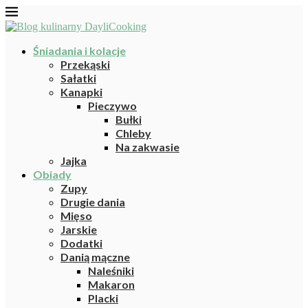
Śniadania i kolacje
Przekąski
Sałatki
Kanapki
Pieczywo
Bułki
Chleby
Na zakwasie
Jajka
Obiady
Zupy
Drugie dania
Mięso
Jarskie
Dodatki
Danią mączne
Naleśniki
Makaron
Placki