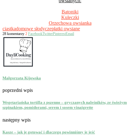
owsianych:
Batoniki
Kuleczki
Orzechowa owsianka
ciastka
domowe słodycze
płatki owsiane
28 komentarzy
2
Facebook
Twitter
Pinterest
Email
Małgorzata Kijowska
poprzedni wpis
Wegetariańska tortilla z pszenno – gryczanych naleśników, ze świeżym
szpinakiem, pomidorami, serem i sosem vinaigrette
następny wpis
Kasze – jak je gotować i dlaczego powinniśmy je jeść