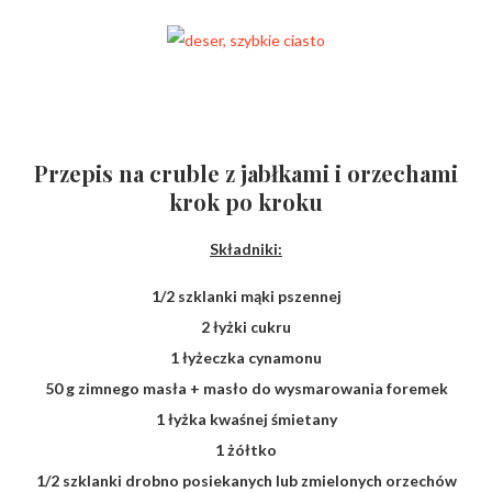
Przepis na cruble z jabłkami i orzechami
krok po kroku
Składniki:
1/2 szklanki mąki pszennej
2 łyżki cukru
1 łyżeczka cynamonu
50 g zimnego masła + masło do wysmarowania foremek
1 łyżka kwaśnej śmietany
1 żółtko
1/2 szklanki drobno posiekanych lub zmielonych orzechów