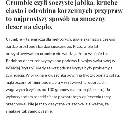
Crumble czyli soczyste jabłka, kruche
ciasto i odrobina korzennych przypraw
to najprostszy sposób na smaczny
deser na ciepło.
Crumble
– tajemnicza dla niektórych, angielska nazwa czegoś
bardzo prostego i bardzo smacznego. Przez wiele lat
przygotowywałam
crumble
nie wiedząc, że to właśnie to.
Podobno deser ten wymyślono podczas II wojny światowej w
Wielkiej Brytanii, kiedy ze względu na kryzys były problemy z
żywnością. W oryginale kruszonka powinna być zrobiona z cukru,
mąki pszennej i zimnego masła – w równych proporcjach
wagowych (czyli np. po 100 gramów masła, mąki i cukru). Ja
wykorzystałam resztki ciasta pozostałego z pieczenia tarty
orzechowej. Nie jest to klasyczna kruszonka, ale ważne, że
smakuje tak samo pysznie.