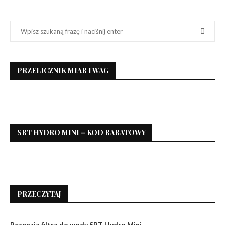
PRZELICZNIK MIAR I WAG
SRT HYDRO MINI – KOD RABATOWY
PRZECZYTAJ
Recenzja filtra do wody SRT Hydro Mini