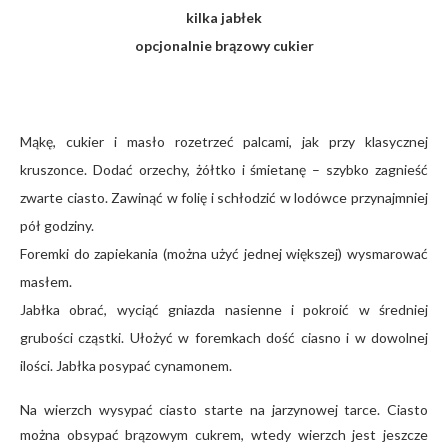
kilka jabłek
opcjonalnie brązowy cukier
Mąkę, cukier i masło rozetrzeć palcami, jak przy klasycznej
kruszonce. Dodać orzechy, żółtko i śmietanę – szybko zagnieść
zwarte ciasto. Zawinąć w folię i schłodzić w lodówce przynajmniej
pół godziny.
Foremki do zapiekania (można użyć jednej większej) wysmarować
masłem.
Jabłka obrać, wyciąć gniazda nasienne i pokroić w średniej
grubości cząstki. Ułożyć w foremkach dość ciasno i w dowolnej
ilości. Jabłka posypać cynamonem.
Na wierzch wysypać ciasto starte na jarzynowej tarce. Ciasto
można obsypać brązowym cukrem, wtedy wierzch jest jeszcze