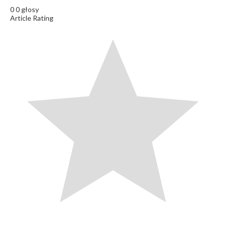
0
0
głosy
Article Rating