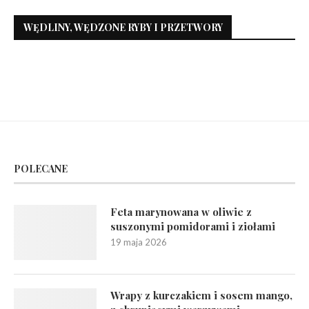
WĘDLINY, WĘDZONE RYBY I PRZETWORY
POLECANE
Feta marynowana w oliwie z
suszonymi pomidorami i ziołami
19 maja 2026
Wrapy z kurczakiem i sosem mango,