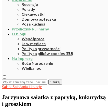
Recenzje
Porady
Ciekawostki
Domowa apteczka
Poza kuchnią
Przelicznik kulinarny
O blogu
Współpraca
Ja w mediach
Polityka prywatności
Polityka plików cookies (EU)
Na imprezę
Boże Narodzenie
Wielkanoc
Szukaj
Sałatki
Śniadania i kolacje
Jarzynowa sałatka z papryką, kukurydzą
i groszkiem