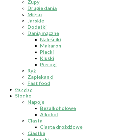
Zupy
Drugie dania
Mięso
Jarskie
Dodatki
Danią mączne
Naleśniki
Makaron
Placki
Kluski
Pierogi
Ryż
Zapiekanki
Fast food
Grzyby
Słodko
Napoje
Bezalkoholowe
Alkohol
Ciasta
Ciasta drożdżowe
Ciastka
Babeczki