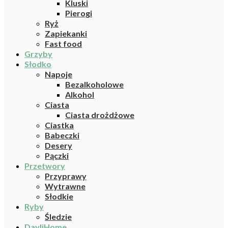
Kluski
Pierogi
Ryż
Zapiekanki
Fast food
Grzyby
Słodko
Napoje
Bezalkoholowe
Alkohol
Ciasta
Ciasta drożdżowe
Ciastka
Babeczki
Desery
Pączki
Przetwory
Przyprawy
Wytrawne
Słodkie
Ryby
Śledzie
DayliHome