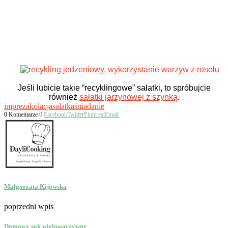
Jeśli lubicie takie “recyklingowe” sałatki, to spróbujcie
również
sałatki jarzynowej z szynką
.
impreza
kolacja
sałatka
śniadanie
0 Komentarze
0
Facebook
Twitter
Pinterest
Email
Małgorzata Kijowska
poprzedni wpis
Domowy sok wielowarzywny