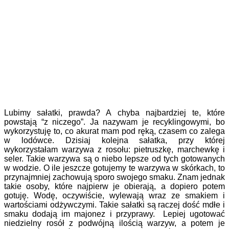
Lubimy sałatki, prawda? A chyba najbardziej te, które
powstają “z niczego”. Ja nazywam je recyklingowymi, bo
wykorzystuję to, co akurat mam pod ręką, czasem co zalega
w lodówce. Dzisiaj kolejna sałatka, przy której
wykorzystałam warzywa z rosołu: pietruszkę, marchewkę i
seler. Takie warzywa są o niebo lepsze od tych gotowanych
w wodzie. O ile jeszcze gotujemy te warzywa w skórkach, to
przynajmniej zachowują sporo swojego smaku. Znam jednak
takie osoby, które najpierw je obierają, a dopiero potem
gotuję. Wodę, oczywiście, wylewają wraz ze smakiem i
wartościami odżywczymi. Takie sałatki są raczej dość mdłe i
smaku dodają im majonez i przyprawy. Lepiej ugotować
niedzielny rosół z podwójną ilością warzyw, a potem je