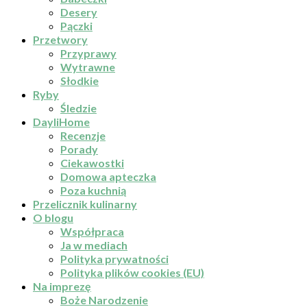
Desery
Pączki
Przetwory
Przyprawy
Wytrawne
Słodkie
Ryby
Śledzie
DayliHome
Recenzje
Porady
Ciekawostki
Domowa apteczka
Poza kuchnią
Przelicznik kulinarny
O blogu
Współpraca
Ja w mediach
Polityka prywatności
Polityka plików cookies (EU)
Na imprezę
Boże Narodzenie