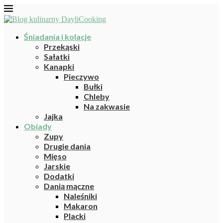
Śniadania i kolacje
Przekąski
Sałatki
Kanapki
Pieczywo
Bułki
Chleby
Na zakwasie
Jajka
Obiady
Zupy
Drugie dania
Mięso
Jarskie
Dodatki
Danią mączne
Naleśniki
Makaron
Placki