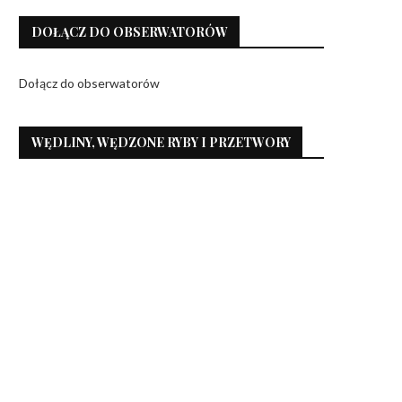
DOŁĄCZ DO OBSERWATORÓW
Dołącz do obserwatorów
WĘDLINY, WĘDZONE RYBY I PRZETWORY