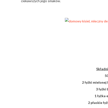
ciekawszych jego smaków.
Składni
5
2 łyżki mielonej
3 łyżki
1 łyżka 
2 płaskie ły