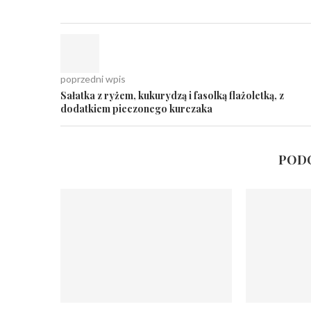
poprzedni wpis
Sałatka z ryżem, kukurydzą i fasolką flażoletką, z
dodatkiem pieczonego kurczaka
PODO