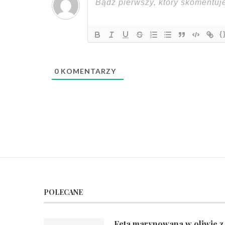
{
0
KOMENTARZY
POLECANE
Feta marynowana w oliwie z