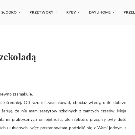
SŁODKO
PRZETWORY
RYBY
DAYLIHOME
PRZEL
czekoladą
 pewno zasmakuje.
le średniej. Od razu mi zasmakował, chociaż wtedy, o ile dobrze
 żałuję, że nie mam zeszytów szkolnych z tamtych czasów. Moja
a mi praktycznych umiejętności, ale niektóre przepisy były dość
oich ulubionych, więc postanowiłam podzielić się z Wami jednym z