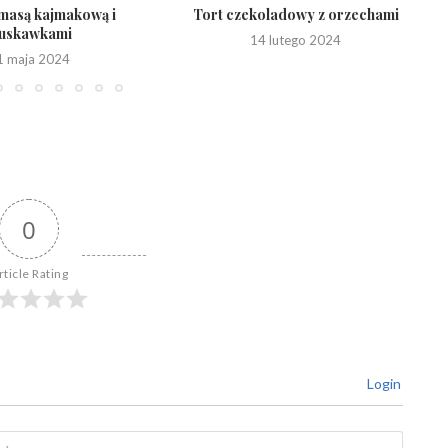
 masą kajmakową i
Tort czekoladowy z orzechami
ruskawkami
14 lutego 2024
1 maja 2024
0
rticle Rating
Login