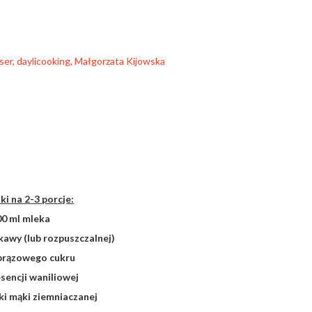
ki na 2-3 porcje:
00 ml mleka
 kawy (lub rozpuszczalnej)
 brązowego cukru
esencji waniliowej
żki mąki ziemniaczanej