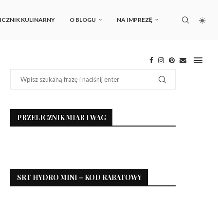
ICZNIK KULINARNY
O BLOGU
NA IMPREZĘ
PRZELICZNIK MIAR I WAG
SRT HYDRO MINI – KOD RABATOWY