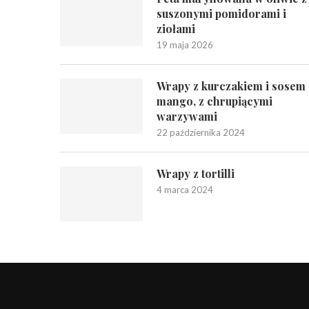
suszonymi pomidorami i
ziołami
19 maja 2026
Wrapy z kurczakiem i sosem
mango, z chrupiącymi
warzywami
22 października 2024
Wrapy z tortilli
4 marca 2024