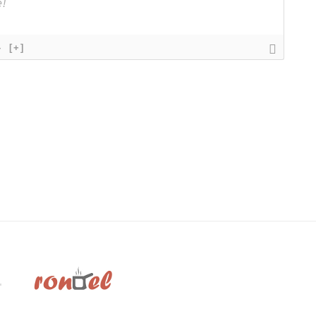
}
[+]