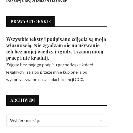
Recenzja myjki Milerd Detoxer
PRAWA AUTORSKIE
Wszystkie teksty i podpisane zdjęcia są moja
własnością. Nie zgadzam się na używanie
ich bez mojej wiedzy i zgody. Uszanuj moją
pracę i nie kradnij.
Zdjęcia bez mojego podpisu pochodzą ze źródeł
legalnych i są albo przeze mnie kupione, albo
wykorzystywane na zasadach licencji CC0.
ARCHIWUM