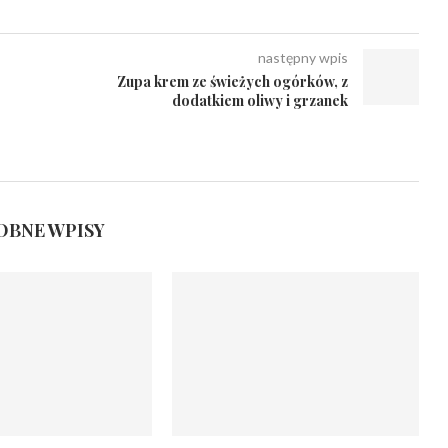
następny wpis
Zupa krem ze świeżych ogórków, z
dodatkiem oliwy i grzanek
BNE WPISY