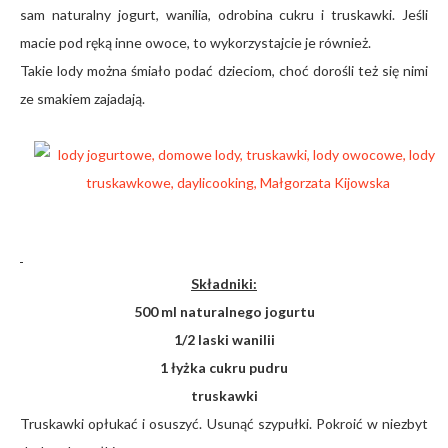
sam naturalny jogurt, wanilia, odrobina cukru i truskawki. Jeśli
macie pod ręką inne owoce, to wykorzystajcie je również.
Takie lody można śmiało podać dzieciom, choć dorośli też się nimi
ze smakiem zajadają.
Składniki:
500 ml naturalnego jogurtu
1/2 laski wanilii
1 łyżka cukru pudru
truskawki
Truskawki opłukać i osuszyć. Usunąć szypułki. Pokroić w niezbyt