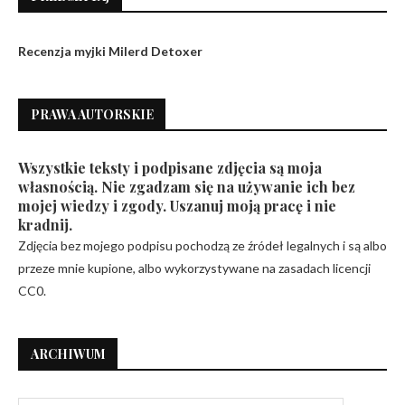
Recenzja myjki Milerd Detoxer
PRAWA AUTORSKIE
Wszystkie teksty i podpisane zdjęcia są moja
własnością. Nie zgadzam się na używanie ich bez
mojej wiedzy i zgody. Uszanuj moją pracę i nie
kradnij.
Zdjęcia bez mojego podpisu pochodzą ze źródeł legalnych i są albo
przeze mnie kupione, albo wykorzystywane na zasadach licencji
CC0.
ARCHIWUM