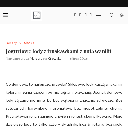
Desery
Słodko
Jogurtowe lody z truskawkami z nutą wanilii
Napisane przez
Małgorzata Kijowska
6 lipca 2016
Co domowe, to najlepsze, prawda? Sklepowe lody kuszą smakami i
kolorami. Sama czasem po nie sięgam, przyznaję. Jednak domowe
lody są zupełnie inne, bo bez wątpienia znacznie zdrowsze. Bez
sztucznych barwników i aromatów, bez niepotrzebnej chemii.
Przygotowanie ich zajmuje chwilę i nie jest skomplikowane. Moje
dzisiejsze lody to tylko cztery składniki. Bez śmietany, bez jajek,