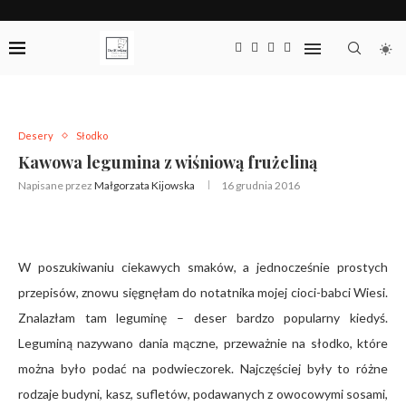
Desery
Słodko
Kawowa legumina z wiśniową frużeliną
Napisane przez
Małgorzata Kijowska
16 grudnia 2016
W poszukiwaniu ciekawych smaków, a jednocześnie prostych
przepisów, znowu sięgnęłam do notatnika mojej cioci-babci Wiesi.
Znalazłam tam leguminę – deser bardzo popularny kiedyś.
Leguminą nazywano dania mączne, przeważnie na słodko, które
można było podać na podwieczorek. Najczęściej były to różne
rodzaje budyni, kasz, sufletów, podawanych z owocowymi sosami,