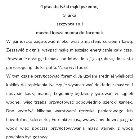
4 płaskie łyżki mąki pszennej
3 jajka
szczypta soli
masło i kasza manna do foremek
W garnuszku zagotować mleko wraz z masłem, cukrem i kawą.
Zestawić z ognia, wsypać mąkę mieszając energicznie cały czas.
Powstanie dość gęsta masa, podobna do tej, jaką robi się do ciasta
parzonego np. do karpatki. Masę wystudzić.
W tym czasie przygotować foremki. Ja użyłam średniej wielkości
kokilek do zapiekania. Należy je wysmarować dokładnie masłem i
obsypać kaszą manną. Leguminę będziemy gotować w kąpieli
wodnej, więc trzeba przygotować odpowiednio szeroki garnek.
Dno wyłożyć kilkoma warstwami ręcznika papierowego lub
bawełnianą ściereczką. Foremki z masą wstawiamy do wrzącej już
wody, więc podczas przygotowywania masy, garnek z wodą
powinien być gotowy.