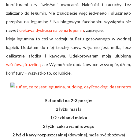
konfiturami czy świeżymi owocami. Naleśniki i racuchy też
zaliczano do legumin. Nie znajdziecie więc jedynego i słusznego
przepisu na leguminę ? Na blogowym facebooku wywiązała się
nawet
ciekawa dyskusja na tema legumin
, zajrzyjcie.
Moja legumina to coś w rodzaju sufletu gotowanego w wodnej
kąpieli. Dodałam do niej trochę kawy, więc nie jest mdła, lecz
delikatnie słodka i kawowa. Udekorowałam moją ulubioną
wiśniową frużeliną
, ale Wy możecie dodać owoce w syropie, dżem,
konfitury – wszystko to, co lubicie.
Składniki na 2-3 porcje:
2 łyżki masła
1/2 szklanki mleka
2 łyżki cukru waniliowego
2 łyżki kawy rozpuszczalnej
(dowolnej, może być zbożowa)