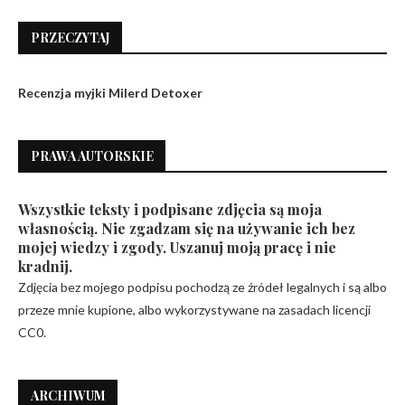
PRZECZYTAJ
Recenzja myjki Milerd Detoxer
PRAWA AUTORSKIE
Wszystkie teksty i podpisane zdjęcia są moja
własnością. Nie zgadzam się na używanie ich bez
mojej wiedzy i zgody. Uszanuj moją pracę i nie
kradnij.
Zdjęcia bez mojego podpisu pochodzą ze źródeł legalnych i są albo
przeze mnie kupione, albo wykorzystywane na zasadach licencji
CC0.
ARCHIWUM