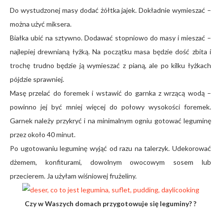
Do wystudzonej masy dodać żółtka jajek. Dokładnie wymieszać –
można użyć miksera.
Białka ubić na sztywno. Dodawać stopniowo do masy i mieszać –
najlepiej drewnianą łyżką. Na początku masa będzie dość zbita i
trochę trudno będzie ją wymieszać z pianą, ale po kilku łyżkach
pójdzie sprawniej.
Masę przelać do foremek i wstawić do garnka z wrzącą wodą –
powinno jej być mniej więcej do połowy wysokości foremek.
Garnek należy przykryć i na minimalnym ogniu gotować leguminę
przez około 40 minut.
Po ugotowaniu leguminę wyjąć od razu na talerzyk. Udekorować
dżemem, konfiturami, dowolnym owocowym sosem lub
przecierem. Ja użyłam wiśniowej frużeliny.
Czy w Waszych domach przygotowuje się leguminy? ?