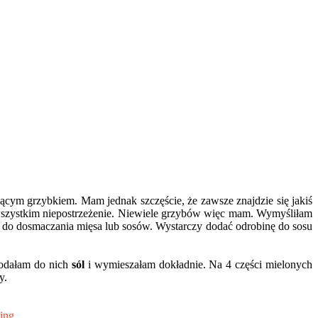
rującym grzybkiem. Mam jednak szczęście, że zawsze znajdzie się jakiś
szystkim niepostrzeżenie. Niewiele grzybów więc mam. Wymyśliłam
ę do dosmaczania mięsa lub sosów. Wystarczy dodać odrobinę do sosu
 dodałam do nich
sól
i wymieszałam dokładnie. Na 4 części mielonych
y.