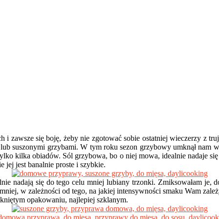
ch i zawsze się boję, żeby nie zgotować sobie ostatniej wieczerzy z t
mi lub suszonymi grzybami. W tym roku sezon grzybowy umknął nam w
lko kilka obiadów. Sól grzybowa, bo o niej mowa, idealnie nadaje si
jej jest banalnie proste i szybkie.
alnie nadają się do tego celu mniej lubiany trzonki. Zmiksowałam je,
mniej, w zależności od tego, na jakiej intensywności smaku Wam zależ
niętym opakowaniu, najlepiej szklanym.