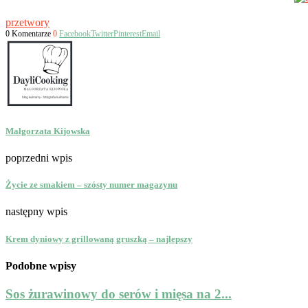
przetwory
0 Komentarze
0
Facebook
Twitter
Pinterest
Email
Małgorzata Kijowska
poprzedni wpis
Życie ze smakiem – szósty numer magazynu
następny wpis
Krem dyniowy z grillowaną gruszką – najlepszy
Podobne wpisy
Sos żurawinowy do serów i mięsa na 2...