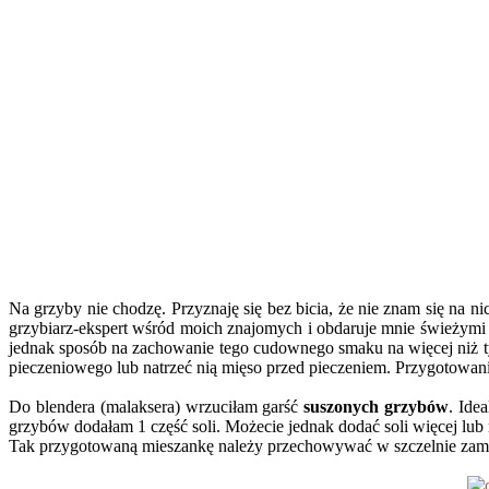
Na grzyby nie chodzę. Przyznaję się bez bicia, że nie znam się na ni
grzybiarz-ekspert wśród moich znajomych i obdaruje mnie świeży
jednak sposób na zachowanie tego cudownego smaku na więcej niż ty
pieczeniowego lub natrzeć nią mięso przed pieczeniem. Przygotowanie 
Do blendera (malaksera) wrzuciłam garść
suszonych grzybów
. Ide
grzybów dodałam 1 część soli. Możecie jednak dodać soli więcej lub 
Tak przygotowaną mieszankę należy przechowywać w szczelnie zamk