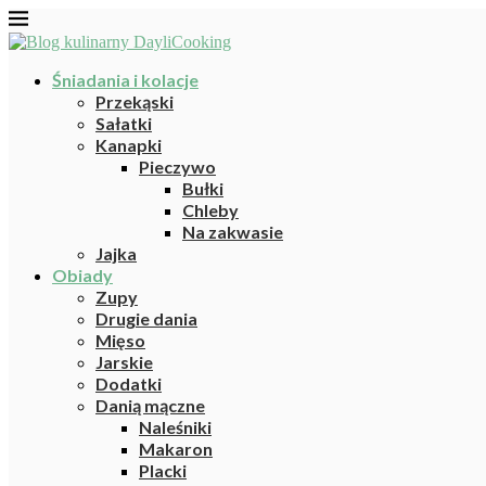
Śniadania i kolacje
Przekąski
Sałatki
Kanapki
Pieczywo
Bułki
Chleby
Na zakwasie
Jajka
Obiady
Zupy
Drugie dania
Mięso
Jarskie
Dodatki
Danią mączne
Naleśniki
Makaron
Placki