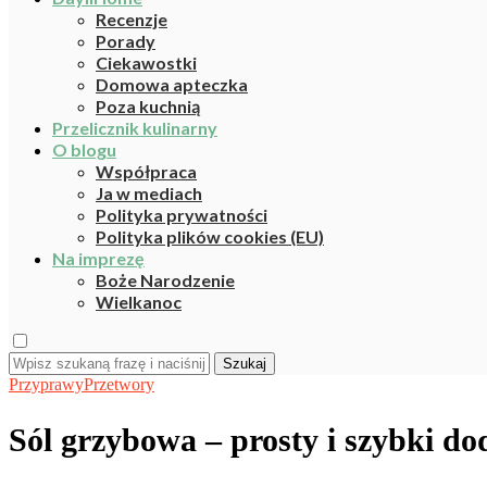
Recenzje
Porady
Ciekawostki
Domowa apteczka
Poza kuchnią
Przelicznik kulinarny
O blogu
Współpraca
Ja w mediach
Polityka prywatności
Polityka plików cookies (EU)
Na imprezę
Boże Narodzenie
Wielkanoc
Szukaj
Przyprawy
Przetwory
Sól grzybowa – prosty i szybki do