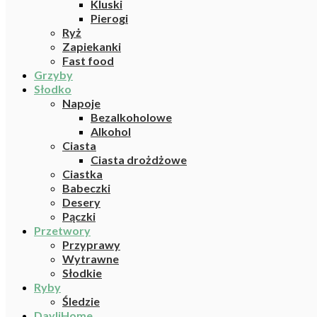
Kluski
Pierogi
Ryż
Zapiekanki
Fast food
Grzyby
Słodko
Napoje
Bezalkoholowe
Alkohol
Ciasta
Ciasta drożdżowe
Ciastka
Babeczki
Desery
Pączki
Przetwory
Przyprawy
Wytrawne
Słodkie
Ryby
Śledzie
DayliHome