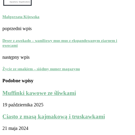
Małgorzata Kijowska
poprzedni wpis
Deser z awokado – waniliowy mus mus z ekspandowanym ziarnem i
owocami
następny wpis
Życie ze smakiem – siódmy numer magazynu
Podobne wpisy
Muffinki kawowe ze śliwkami
19 października 2025
Ciasto z masą kajmakową i truskawkami
21 maja 2024