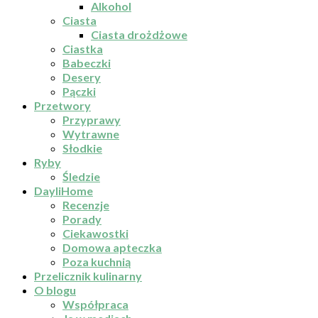
Alkohol
Ciasta
Ciasta drożdżowe
Ciastka
Babeczki
Desery
Pączki
Przetwory
Przyprawy
Wytrawne
Słodkie
Ryby
Śledzie
DayliHome
Recenzje
Porady
Ciekawostki
Domowa apteczka
Poza kuchnią
Przelicznik kulinarny
O blogu
Współpraca