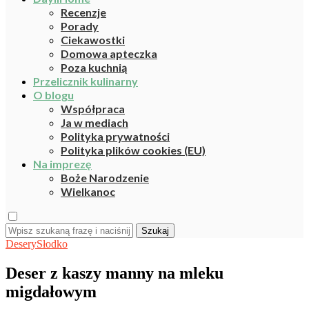
Recenzje
Porady
Ciekawostki
Domowa apteczka
Poza kuchnią
Przelicznik kulinarny
O blogu
Współpraca
Ja w mediach
Polityka prywatności
Polityka plików cookies (EU)
Na imprezę
Boże Narodzenie
Wielkanoc
Szukaj
Desery
Słodko
Deser z kaszy manny na mleku
migdałowym