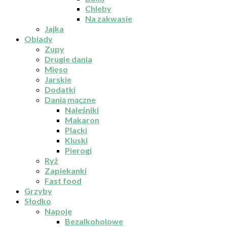
Chleby
Na zakwasie
Jajka
Obiady
Zupy
Drugie dania
Mięso
Jarskie
Dodatki
Danią mączne
Naleśniki
Makaron
Placki
Kluski
Pierogi
Ryż
Zapiekanki
Fast food
Grzyby
Słodko
Napoje
Bezalkoholowe