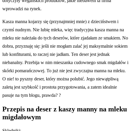
dotyczyły wegańskich produktów, jakie niebawem ta firma
wprowadzi na rynek.
Kasza manna kojarzy się (przynajmniej mnie) z dzieciństwem i
czymś nudnym. Nie lubię mleka, więc tradycyjna kasza manna na
mleku nie należała do tych deserów, które zjadałam ze smakiem. No
dobra, przyznaję się: jeśli nie mogłam zalać jej maksymalnie sokiem
lub konfiturami, to raczej nie jadłam. Ten deser jest jednak
niebanalny. Przebija w nim mieszanka cudownego smak migdałów i
skórki pomarańczowej. To już nie jest zwyczajna manna na mleku.
O nie! to pyszny deser, który można polubić. Jego niewątpliwą
zaletą jest szybkość i prostota przygotowania, a zatem idealnie
pasuje na tym blogu, prawda? ?
Przepis na deser z kaszy manny na mleku
migdałowym
Składniki: