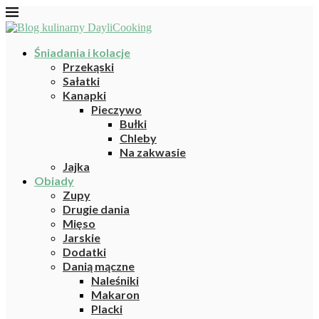
Śniadania i kolacje
Przekąski
Sałatki
Kanapki
Pieczywo
Bułki
Chleby
Na zakwasie
Jajka
Obiady
Zupy
Drugie dania
Mięso
Jarskie
Dodatki
Danią mączne
Naleśniki
Makaron
Placki