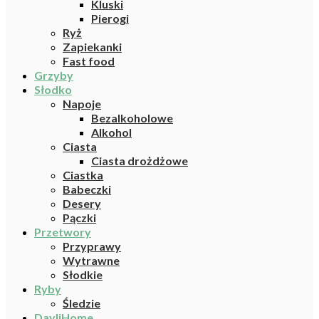
Kluski
Pierogi
Ryż
Zapiekanki
Fast food
Grzyby
Słodko
Napoje
Bezalkoholowe
Alkohol
Ciasta
Ciasta drożdżowe
Ciastka
Babeczki
Desery
Pączki
Przetwory
Przyprawy
Wytrawne
Słodkie
Ryby
Śledzie
DayliHome