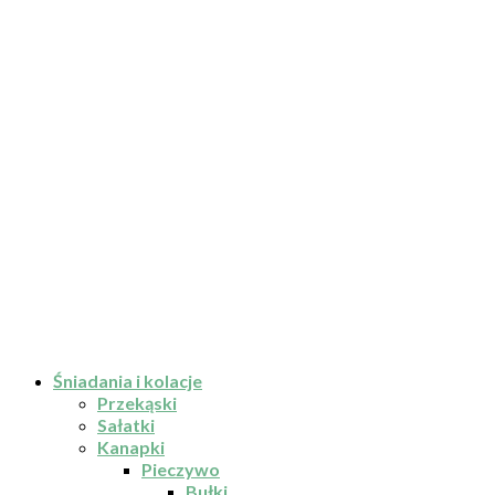
Śniadania i kolacje
Przekąski
Sałatki
Kanapki
Pieczywo
Bułki