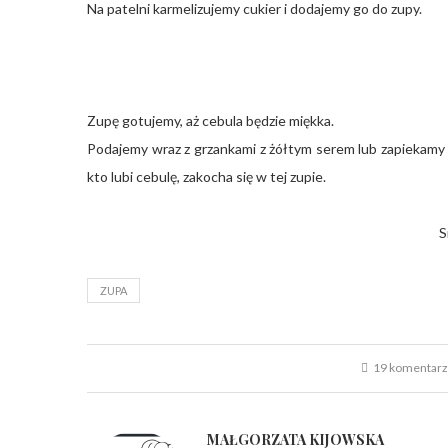
Na patelni karmelizujemy cukier i dodajemy go do zupy.
Zupę gotujemy, aż cebula będzie miękka.
Podajemy wraz z grzankami z żółtym serem lub zapiekamy z
kto lubi cebulę, zakocha się w tej zupie.
S
ZUPA
19 komentar
MAŁGORZATA KIJOWSKA