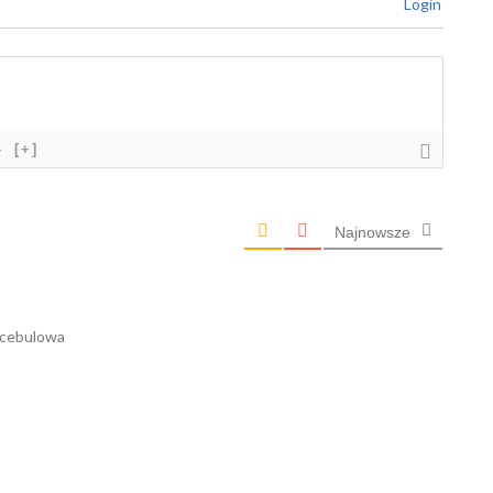
Login
}
[+]
Najnowsze
 cebulowa