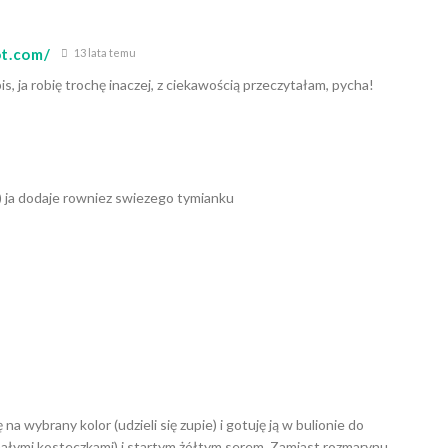
ot.com/
13 lata temu
s, ja robię trochę inaczej, z ciekawością przeczytałam, pycha!
a:) ja dodaje rowniez swiezego tymianku
na wybrany kolor (udzieli się zupie) i gotuję ją w bulionie do
(małymi kosteczkami) i startym żółtym serem. Zamiast rozmarynu