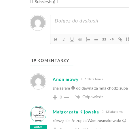
Subskrybuj
{
19
KOMENTARZY
Anonimowy
13 lata temu
znalazłam 😀 od dawna za mną chodzi zupa
Odpowiedz
0
Małgorzata Kijowska
13 lata temu
cieszę sie, że zupka Wam zasmakowała 😉
Autor