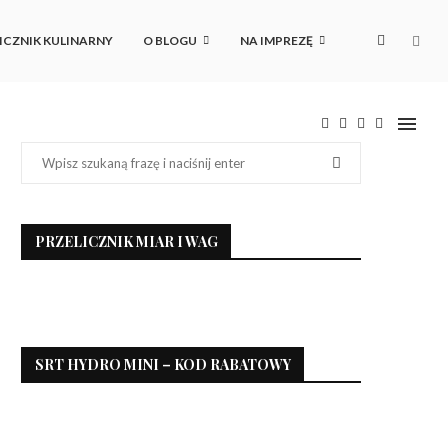
ICZNIK KULINARNY
O BLOGU
NA IMPREZĘ
PRZELICZNIK MIAR I WAG
SRT HYDRO MINI – KOD RABATOWY