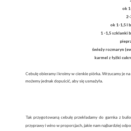
ok 1
2-
ok 1-1,5 l
1 -1,5 szklanki
piepr
świeży rozmaryn (e
karmel z łyżki cuk
Cebulę obieramy i kroimy w cienkie piórka. Wrzucamy je na pa
możemy jednak dopuścić, aby się usmażyła.
Tak przygotowaną cebulę przekładamy do garnka z buli
przyprawy i wino w proporcjach, jakie nam najbardziej odp