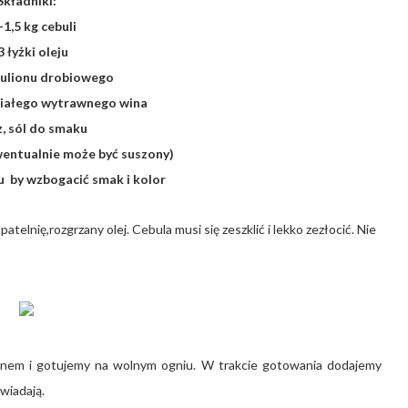
Składniki:
-1,5 kg cebuli
3 łyżki oleju
 bulionu drobiowego
 białego wytrawnego wina
z, sól do smaku
wentualnie może być suszony)
ru by wzbogacić smak i kolor
telnię,rozgrzany olej. Cebula musi się zeszklić i lekko zezłocić. Nie
onem i gotujemy na wolnym ogniu. W trakcie gotowania dodajemy
owiadają.