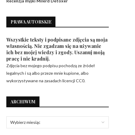
Recenzja myjki Milerd Detoxer
PRAWA AUTORSKIE
Wszystkie teksty i podpisane zdjęcia są moja
własnością. Nie zgadzam się na używanie
ich bez mojej wiedzy i zgody. Uszanuj moją
pracę i nie kradnij.
Zdjęcia bez mojego podpisu pochodzą ze źródeł
legalnych i są albo przeze mnie kupione, albo
wykorzystywane na zasadach licencji CC0.
ARCHIWUM