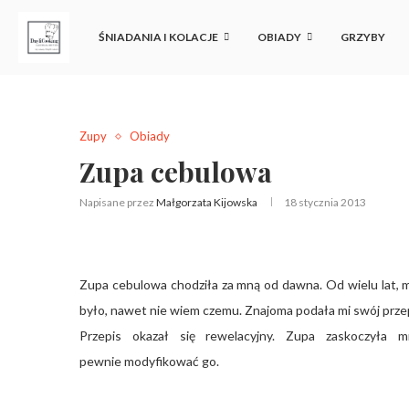
ŚNIADANIA I KOLACJE
OBIADY
GRZYBY
Zupy
Obiady
Zupa cebulowa
Napisane przez
Małgorzata Kijowska
18 stycznia 2013
Zupa cebulowa chodziła za mną od dawna. Od wielu lat, mo
było, nawet nie wiem czemu. Znajoma podała mi swój przep
Przepis okazał się rewelacyjny. Zupa zaskoczyła
pewnie modyfikować go.