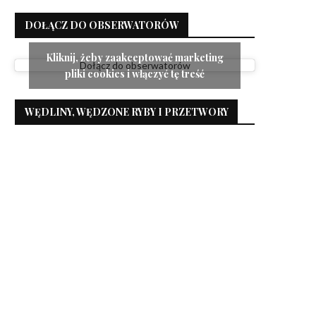
DOŁĄCZ DO OBSERWATORÓW
Kliknij, żeby zaakceptować marketing
Dołącz do obserwatorów
pliki cookies i włączyć tę treść
WĘDLINY, WĘDZONE RYBY I PRZETWORY