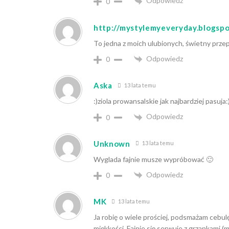
Odpowiedz
0
http://mystylemyeveryday.blogsp
To jedna z moich ulubionych, świetny przepi
Odpowiedz
0
Aska
13 lata temu
:)ziola prowansalskie jak najbardziej pasuj
Odpowiedz
0
Unknown
13 lata temu
Wyglada fajnie musze wypróbować 🙂
Odpowiedz
0
MK
13 lata temu
Ja robię o wiele prościej, podsmażam cebulę 
miękkości. Fajnie się serwuje z grzankami 