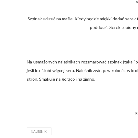
Szpinak udusić na maśle. Kiedy będzie miękki dodać serek 
poddusić. Serek topiony 
Na usmażonych naleśnikach rozsmarować szpinak (taką ilo
jeśli ktoś lubi więcej sera. Naleśnik zwinąć w rulonik, w k
stron. Smakuje na gorąco i na zimno.
S
NALEŚNIKI