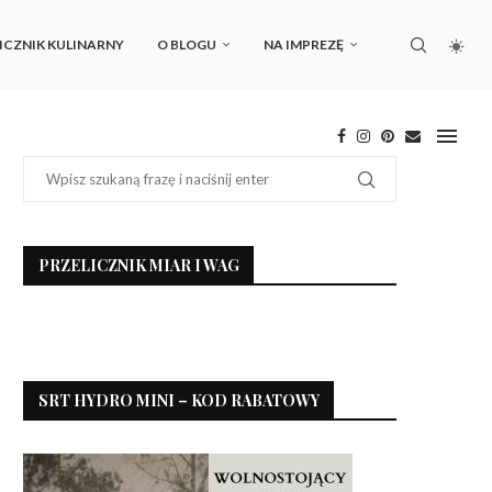
ICZNIK KULINARNY
O BLOGU
NA IMPREZĘ
PRZELICZNIK MIAR I WAG
SRT HYDRO MINI – KOD RABATOWY