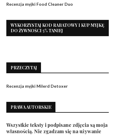
Recenzja myjki Food Cleaner Duo
WYKORZYSTAJ KOD RABATOWY I KUP MYJKĘ
DO ŻYWNOŚCI 5% TANIEJ
PRZECZYTAJ
Recenzja myjki Milerd Detoxer
PRAWA AUTORSKIE
Wszystkie teksty i podpisane zdjęcia są moja
własnością. Nie zgadzam się na używanie