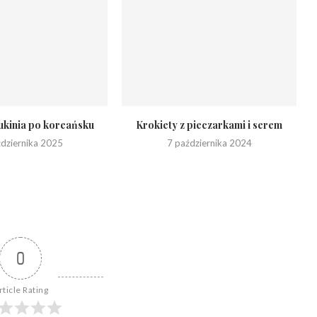
kinia po koreańsku
Krokiety z pieczarkami i serem
ździernika 2025
7 października 2024
0
rticle Rating