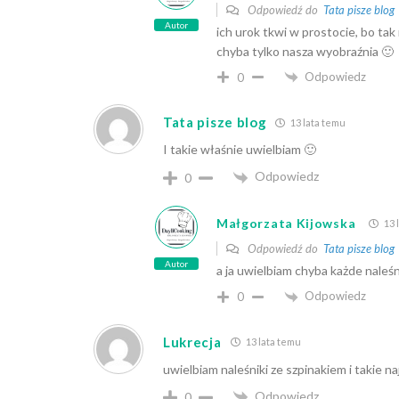
Odpowiedź do
Tata pisze blog
Autor
ich urok tkwi w prostocie, bo ta
chyba tylko nasza wyobraźnia 🙂
Odpowiedz
0
Tata pisze blog
13 lata temu
I takie właśnie uwielbiam 🙂
Odpowiedz
0
Małgorzata Kijowska
13 
Odpowiedź do
Tata pisze blog
Autor
a ja uwielbiam chyba każde naleśn
Odpowiedz
0
Lukrecja
13 lata temu
uwielbiam naleśniki ze szpinakiem i takie na
Odpowiedz
0