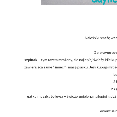
Naleśniki smażę we
Do przygotow
szpinak
– tym razem mrożony, ale najlepiej świeży. Nie ku
zawierająca same “śmieci” i masę piasku. Jeśli kupuję mroż
le
2 
2 z
gałka muszkatołowa
– świeżo zmielona najlepiej, gdyż
ewentual