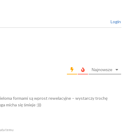
Login
Najnowsze
 wieloma formami są wprost rewelacyjne – wystarczy trochę
ga micha się śmieje :)))
lata temu