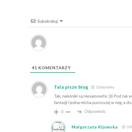
Subskrybuj
41
KOMENTARZY
Tata pisze blog
13 lata temu
Tak, naleśniki są niesamowite :))) Pod tak
fantazji i jedna micha pustoszej w mig, a dru
Odpowiedz
0
Małgorzata Kijowska
13 