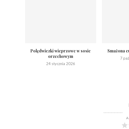
Polędwiczki wieprzowe w sosie
Smażona cu
orzechowym
7 pa
24 stycznia 2026
A