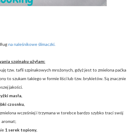
dług
na naleśnikowe ślimaczki.
ania szpinaku użyłam:
puję tzw. tafli szpinakowych mrożonych, gdyż jest to zmielona paćka
ony to szukam takiego w formie liści lub tzw. brykietów. Są znacznie
pszej jakości.
łyżki masła
,
ąbki czosnku
,
 zmielona wcześniej i trzymana w torebce bardzo szybko traci swój
aromat;
nie
1 serek topiony
,