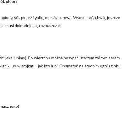
sól
,
pieprz
.
topiony, sól, pieprz i gałkę muszkatołową. Wymieszać, chwilę jeszcze
nie musi dokładnie się rozpuszczać.
ść, jaką lubimy). Po wierzchu można posypać utartym żółtym serem,
rokiecik lub w trójkąt – jak kto lubi. Obsmażyć na średnim ogniu z obu
macznego!