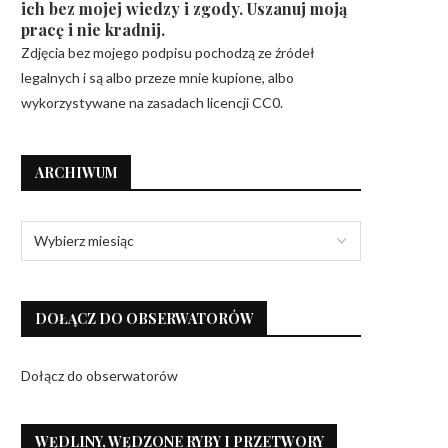
ich bez mojej wiedzy i zgody. Uszanuj moją
pracę i nie kradnij.
Zdjęcia bez mojego podpisu pochodzą ze źródeł
legalnych i są albo przeze mnie kupione, albo
wykorzystywane na zasadach licencji CC0.
ARCHIWUM
DOŁĄCZ DO OBSERWATORÓW
Dołącz do obserwatorów
WĘDLINY, WĘDZONE RYBY I PRZETWORY