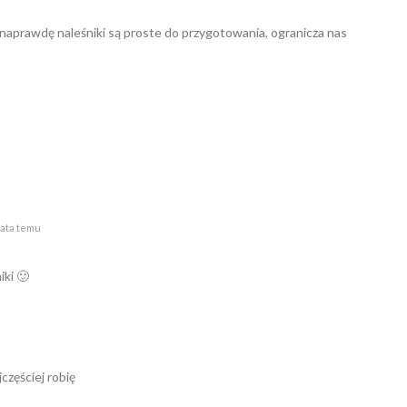
k naprawdę naleśniki są proste do przygotowania, ogranicza nas
lata temu
iki 🙂
jczęściej robię