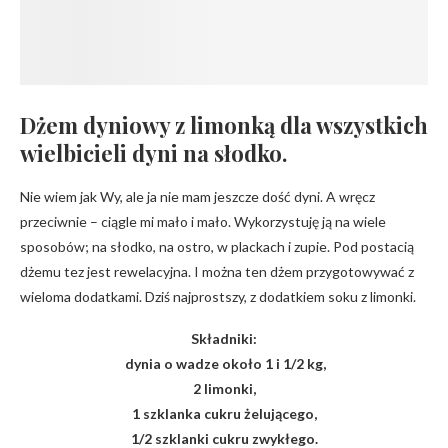
Dżem dyniowy z limonką dla wszystkich
wielbicieli dyni na słodko.
Nie wiem jak Wy, ale ja nie mam jeszcze dość dyni. A wręcz
przeciwnie – ciągle mi mało i mało. Wykorzystuję ją na wiele
sposobów; na słodko, na ostro, w plackach i zupie. Pod postacią
dżemu tez jest rewelacyjna. I można ten dżem przygotowywać z
wieloma dodatkami. Dziś najprostszy, z dodatkiem soku z limonki.
Składniki:
dynia o wadze około 1 i 1/2 kg,
2 limonki,
1 szklanka cukru żelującego,
1/2 szklanki cukru zwykłego.