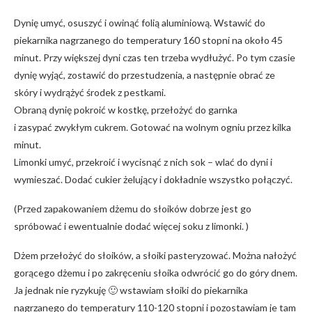
Dynię umyć, osuszyć i owinąć folią aluminiową. Wstawić do
piekarnika nagrzanego do temperatury 160 stopni na około 45
minut. Przy większej dyni czas ten trzeba wydłużyć. Po tym czasie
dynię wyjąć, zostawić do przestudzenia, a następnie obrać ze
skóry i wydrążyć środek z pestkami.
Obraną dynię pokroić w kostkę, przełożyć do garnka
i zasypać zwykłym cukrem. Gotować na wolnym ogniu przez kilka
minut.
Limonki umyć, przekroić i wycisnąć z nich sok – wlać do dyni i
wymieszać. Dodać cukier żelujący i dokładnie wszystko połączyć.
(Przed zapakowaniem dżemu do słoików dobrze jest go
spróbować i ewentualnie dodać więcej soku z limonki. )
Dżem przełożyć do słoików, a słoiki pasteryzować. Można nałożyć
gorącego dżemu i po zakręceniu słoika odwrócić go do góry dnem.
Ja jednak nie ryzykuję 🙂 wstawiam słoiki do piekarnika
nagrzanego do temperatury 110-120 stopni i pozostawiam je tam