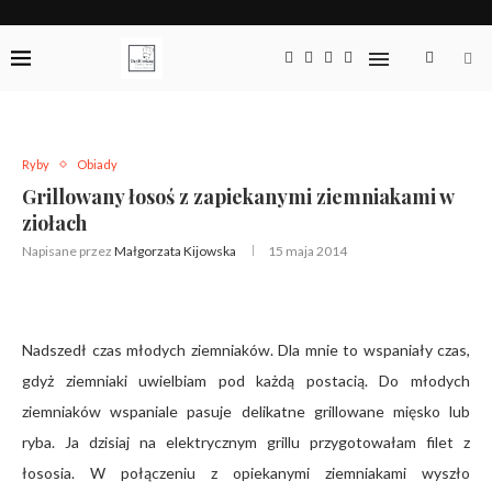
Ryby
Obiady
Grillowany łosoś z zapiekanymi ziemniakami w
ziołach
Napisane przez
Małgorzata Kijowska
15 maja 2014
Nadszedł czas młodych ziemniaków. Dla mnie to wspaniały czas,
gdyż ziemniaki uwielbiam pod każdą postacią. Do młodych
ziemniaków wspaniale pasuje delikatne grillowane mięsko lub
ryba. Ja dzisiaj na elektrycznym grillu przygotowałam filet z
łososia. W połączeniu z opiekanymi ziemniakami wyszło