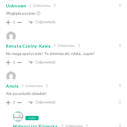
Unknown
12 lata temu
Wygląda pysznie 🙂
Odpowiedz
0
Renata Czelny-Kawa
12 lata temu
No mega apetycznie! Te ziemniaczki, rybka…super!
Odpowiedz
0
Anula
12 lata temu
Ale pyszniutki obiadek!
Odpowiedz
0
Autor
Małgorzata Kijowska
12 lata temu