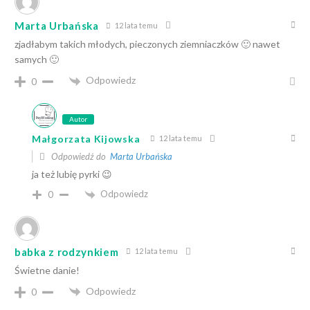
Marta Urbańska
12 lata temu
zjadłabym takich młodych, pieczonych ziemniaczków 🙂 nawet
samych 🙂
Odpowiedz
0
Autor
Małgorzata Kijowska
12 lata temu
Odpowiedź do
Marta Urbańska
ja też lubię pyrki 😉
Odpowiedz
0
babka z rodzynkiem
12 lata temu
Świetne danie!
Odpowiedz
0