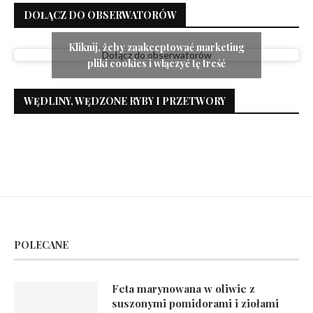
DOŁĄCZ DO OBSERWATORÓW
Kliknij, żeby zaakceptować marketing
Dołącz do obserwatorów
pliki cookies i włączyć tę treść
WĘDLINY, WĘDZONE RYBY I PRZETWORY
POLECANE
Feta marynowana w oliwie z
suszonymi pomidorami i ziołami