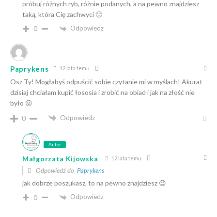
próbuj różnych ryb, różnie podanych, a na pewno znajdziesz
taką, która Cię zachwyci 🙂
Odpowiedz
0
Paprykens
12 lata temu
Osz Ty! Mogłabyś odpuścić sobie czytanie mi w myślach! Akurat
dzisiaj chciałam kupić łososia i zrobić na obiad i jak na złość nie
było 😛
Odpowiedz
0
Autor
Małgorzata Kijowska
12 lata temu
Odpowiedź do
Paprykens
jak dobrze poszukasz, to na pewno znajdziesz 😉
Odpowiedz
0