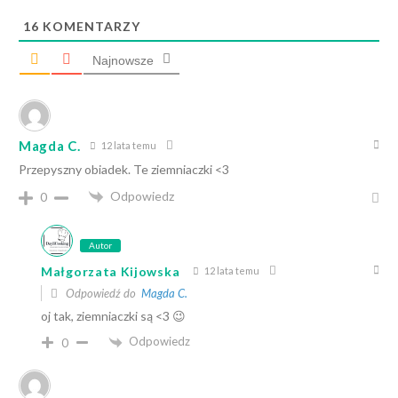
16
KOMENTARZY
Najnowsze
Magda C.
12 lata temu
Przepyszny obiadek. Te ziemniaczki <3
Odpowiedz
0
Autor
Małgorzata Kijowska
12 lata temu
Odpowiedź do
Magda C.
oj tak, ziemniaczki są <3 😉
Odpowiedz
0