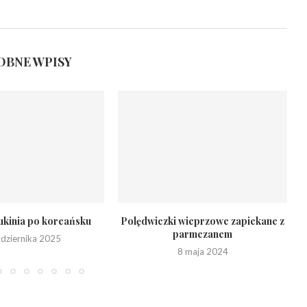
BNE WPISY
kinia po koreańsku
Polędwiczki wieprzowe zapiekane z
parmezanem
ździernika 2025
8 maja 2024