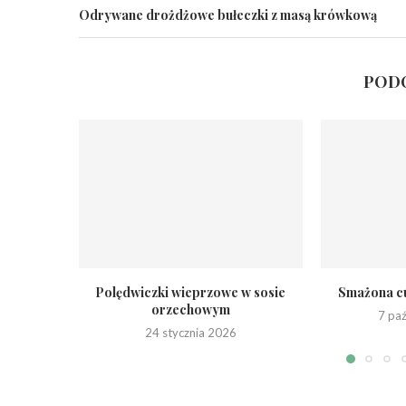
Odrywane drożdżowe bułeczki z masą krówkową
PODO
Polędwiczki wieprzowe w sosie
Smażona cu
orzechowym
7 pa
24 stycznia 2026