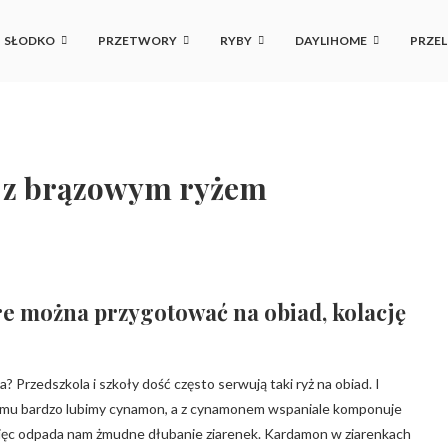
SŁODKO
PRZETWORY
RYBY
DAYLIHOME
PRZEL
m z brązowym ryżem
óre można przygotować na obiad, kolację
a? Przedszkola i szkoły dość często serwują taki ryż na obiad. I
domu bardzo lubimy cynamon, a z cynamonem wspaniale komponuje
więc odpada nam żmudne dłubanie ziarenek. Kardamon w ziarenkach