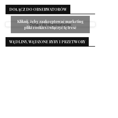
DOŁĄCZ DO OBSERWATORÓW
Kliknij, żeby zaakceptować marketing
Dołącz do obserwatorów
pliki cookies i włączyć tę treść
WĘDLINY, WĘDZONE RYBY I PRZETWORY