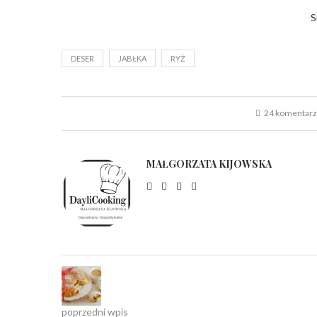
S
DESER
JABŁKA
RYŻ
24 komentar
MAŁGORZATA KIJOWSKA
poprzedni wpis