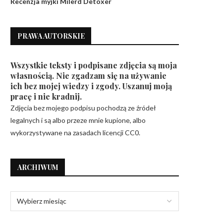
Recenzja myjki Milerd Detoxer
PRAWA AUTORSKIE
Wszystkie teksty i podpisane zdjęcia są moja
własnością. Nie zgadzam się na używanie
ich bez mojej wiedzy i zgody. Uszanuj moją
pracę i nie kradnij.
Zdjęcia bez mojego podpisu pochodzą ze źródeł
legalnych i są albo przeze mnie kupione, albo
wykorzystywane na zasadach licencji CC0.
ARCHIWUM