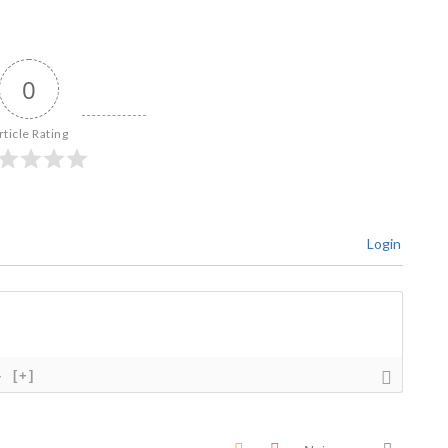
0
rticle Rating
Login
}
[+]