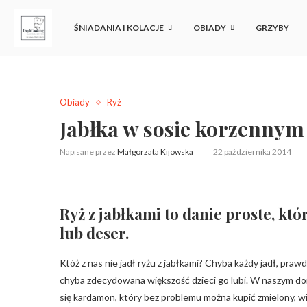
ŚNIADANIA I KOLACJE
OBIADY
GRZYBY
Obiady
Ryż
Jabłka w sosie korzenny
Napisane przez
Małgorzata Kijowska
22 października 2014
Ryż z jabłkami to danie proste, kt
lub deser.
Któż z nas nie jadł ryżu z jabłkami? Chyba każdy jadł, prawd
chyba zdecydowana większość dzieci go lubi. W naszym 
się kardamon, który bez problemu można kupić zmielony, 