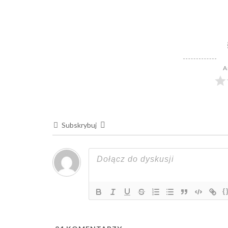
A
Subskrybuj
{