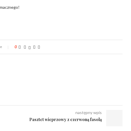
macznego!
ze
0
następny wpis
Pasztet wieprzowy z czerwoną fasolą