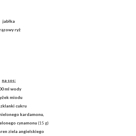
jabłka
rązowy ryż
na sos:
00 ml wody
łyżek miodu
szklanki cukru
 mielonego kardamonu
,
elonego cynamonu
(15 g)
aren ziela angielskiego