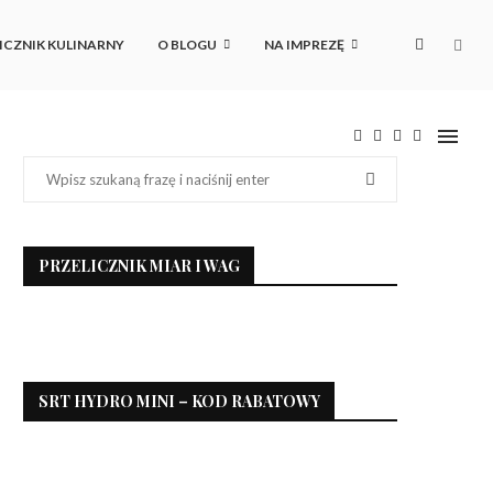
ICZNIK KULINARNY
O BLOGU
NA IMPREZĘ
PRZELICZNIK MIAR I WAG
SRT HYDRO MINI – KOD RABATOWY