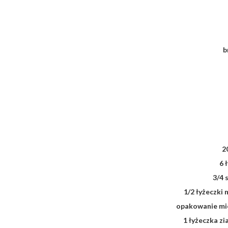
b
2
6 
3/4 
1/2 łyżeczki
opakowanie mi
1 łyżeczka zi