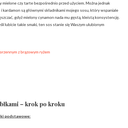
wy mielone czy tarte bezpośrednio przed użyciem. Można jednak
n i kardamon są głównymi składnikami mojego sosu, który wspaniale
agęszczać, gdyż mielony cynamon nada mu gęstą, kleistą konsystencję.
li lubicie takie smaki, ten sos stanie się Waszym ulubionym
jabłkami – krok po kroku
iki podstawowe: