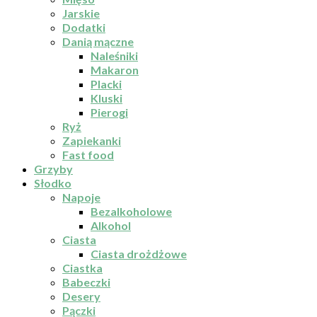
Jarskie
Dodatki
Danią mączne
Naleśniki
Makaron
Placki
Kluski
Pierogi
Ryż
Zapiekanki
Fast food
Grzyby
Słodko
Napoje
Bezalkoholowe
Alkohol
Ciasta
Ciasta drożdżowe
Ciastka
Babeczki
Desery
Pączki