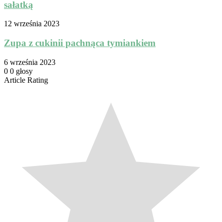
sałatką
12 września 2023
Zupa z cukinii pachnąca tymiankiem
6 września 2023
0
0
głosy
Article Rating