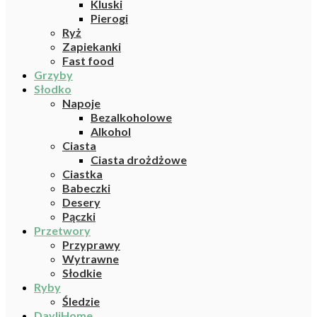
Kluski
Pierogi
Ryż
Zapiekanki
Fast food
Grzyby
Słodko
Napoje
Bezalkoholowe
Alkohol
Ciasta
Ciasta drożdżowe
Ciastka
Babeczki
Desery
Pączki
Przetwory
Przyprawy
Wytrawne
Słodkie
Ryby
Śledzie
DayliHome