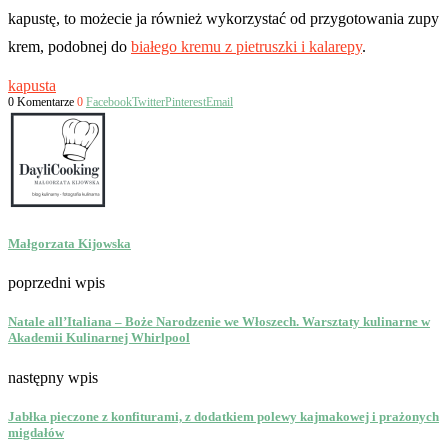
kapustę, to możecie ja również wykorzystać od przygotowania zupy
krem, podobnej do
białego kremu z pietruszki i kalarepy
.
kapusta
0 Komentarze
0
Facebook
Twitter
Pinterest
Email
Małgorzata Kijowska
poprzedni wpis
Natale all’Italiana – Boże Narodzenie we Włoszech. Warsztaty kulinarne w
Akademii Kulinarnej Whirlpool
następny wpis
Jabłka pieczone z konfiturami, z dodatkiem polewy kajmakowej i prażonych
migdałów