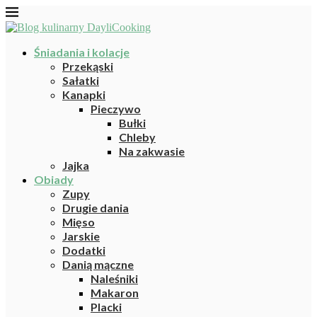
Śniadania i kolacje
Przekąski
Sałatki
Kanapki
Pieczywo
Bułki
Chleby
Na zakwasie
Jajka
Obiady
Zupy
Drugie dania
Mięso
Jarskie
Dodatki
Danią mączne
Naleśniki
Makaron
Placki