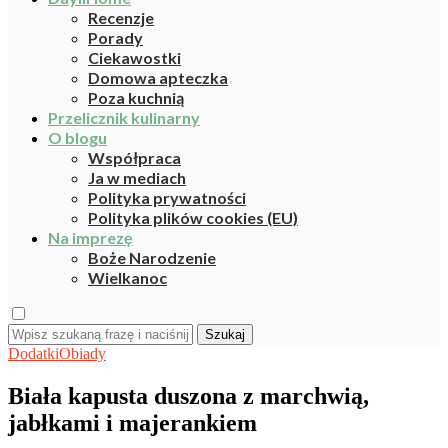
Recenzje
Porady
Ciekawostki
Domowa apteczka
Poza kuchnią
Przelicznik kulinarny
O blogu
Współpraca
Ja w mediach
Polityka prywatności
Polityka plików cookies (EU)
Na imprezę
Boże Narodzenie
Wielkanoc
Szukaj
Dodatki
Obiady
Biała kapusta duszona z marchwią,
jabłkami i majerankiem