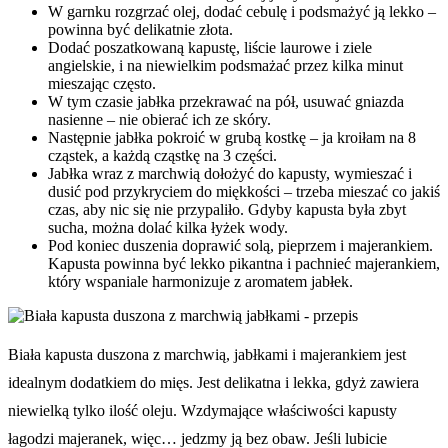
W garnku rozgrzać olej, dodać cebulę i podsmażyć ją lekko –
powinna być delikatnie złota.
Dodać poszatkowaną kapustę, liście laurowe i ziele
angielskie, i na niewielkim podsmażać przez kilka minut
mieszając często.
W tym czasie jabłka przekrawać na pół, usuwać gniazda
nasienne – nie obierać ich ze skóry.
Następnie jabłka pokroić w grubą kostkę – ja kroiłam na 8
cząstek, a każdą cząstkę na 3 części.
Jabłka wraz z marchwią dołożyć do kapusty, wymieszać i
dusić pod przykryciem do miękkości – trzeba mieszać co jakiś
czas, aby nic się nie przypaliło. Gdyby kapusta była zbyt
sucha, można dolać kilka łyżek wody.
Pod koniec duszenia doprawić solą, pieprzem i majerankiem.
Kapusta powinna być lekko pikantna i pachnieć majerankiem,
który wspaniale harmonizuje z aromatem jabłek.
Biała kapusta duszona z marchwią, jabłkami i majerankiem jest
idealnym dodatkiem do mięs. Jest delikatna i lekka, gdyż zawiera
niewielką tylko ilość oleju. Wzdymające właściwości kapusty
łagodzi majeranek, więc… jedzmy ją bez obaw. Jeśli lubicie