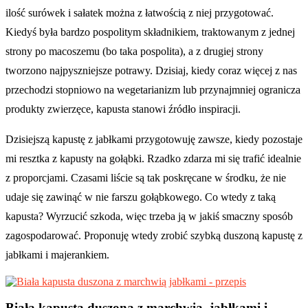
ilość surówek i sałatek można z łatwością z niej przygotować.
Kiedyś była bardzo pospolitym składnikiem, traktowanym z jednej
strony po macoszemu (bo taka pospolita), a z drugiej strony
tworzono najpyszniejsze potrawy. Dzisiaj, kiedy coraz więcej z nas
przechodzi stopniowo na wegetarianizm lub przynajmniej ogranicza
produkty zwierzęce, kapusta stanowi źródło inspiracji.
Dzisiejszą kapustę z jabłkami przygotowuję zawsze, kiedy pozostaje
mi resztka z kapusty na gołąbki. Rzadko zdarza mi się trafić idealnie
z proporcjami. Czasami liście są tak poskręcane w środku, że nie
udaje się zawinąć w nie farszu gołąbkowego. Co wtedy z taką
kapusta? Wyrzucić szkoda, więc trzeba ją w jakiś smaczny sposób
zagospodarować. Proponuję wtedy zrobić szybką duszoną kapustę z
jabłkami i majerankiem.
Biała kapusta duszona z marchwią, jabłkami i