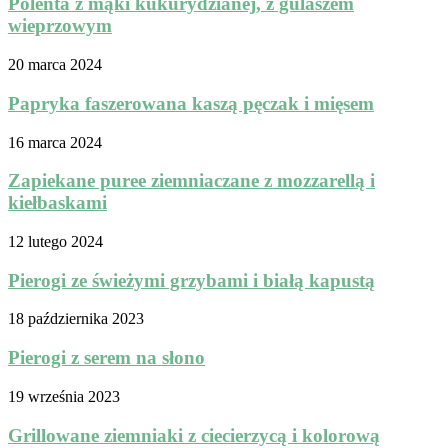
Polenta z mąki kukurydzianej, z gulaszem
wieprzowym
20 marca 2024
Papryka faszerowana kaszą pęczak i mięsem
16 marca 2024
Zapiekane puree ziemniaczane z mozzarellą i
kiełbaskami
12 lutego 2024
Pierogi ze świeżymi grzybami i białą kapustą
18 października 2023
Pierogi z serem na słono
19 września 2023
Grillowane ziemniaki z ciecierzycą i kolorową