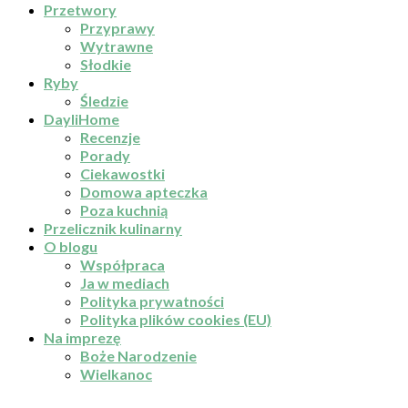
Przetwory
Przyprawy
Wytrawne
Słodkie
Ryby
Śledzie
DayliHome
Recenzje
Porady
Ciekawostki
Domowa apteczka
Poza kuchnią
Przelicznik kulinarny
O blogu
Współpraca
Ja w mediach
Polityka prywatności
Polityka plików cookies (EU)
Na imprezę
Boże Narodzenie
Wielkanoc