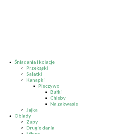
Śniadania i kolacje
Przekąski
Sałatki
Kanapki
Pieczywo
Bułki
Chleby
Na zakwasie
Jajka
Obiady
Zupy
Drugie dania
Mięso