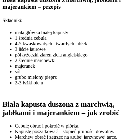
majerankiem – przepis
Składniki:
mała główka białej kapusty
1 średnia cebula
4-5 kwaskowatych i twardych jabłek
3 liście laurowe
pół łyżeczki ziaren ziela angielskiego
2 średnie marchewki
majeranek
sól
grubo mielony pieprz
2-3 łyżki oleju
Biała kapusta duszona z marchwią,
jabłkami i majerankiem – jak zrobić
Cebulę obrać i pokroić w piórka.
Kapustę poszatkować – stopień grubości dowolny.
Marchew obrać i zetrzeć na grubej jarzynowej tarce.