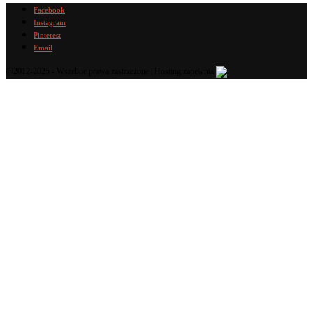
Facebook
Instagram
Pinterest
Email
@2012-2025 - Wszelkie prawa zastrzeżone | Hosting zapewnia