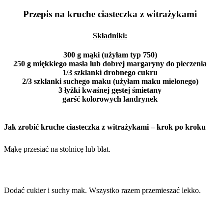
Przepis na kruche ciasteczka z witrażykami
Składniki:
300 g mąki (użyłam typ 750)
250 g miękkiego masła lub dobrej margaryny do pieczenia
1/3 szklanki drobnego cukru
2/3 szklanki suchego maku (użyłam maku mielonego)
3 łyżki kwaśnej gęstej śmietany
garść kolorowych landrynek
Jak zrobić kruche ciasteczka z witrażykami – krok po kroku
Mąkę przesiać na stolnicę lub blat.
Dodać cukier i suchy mak. Wszystko razem przemieszać lekko.