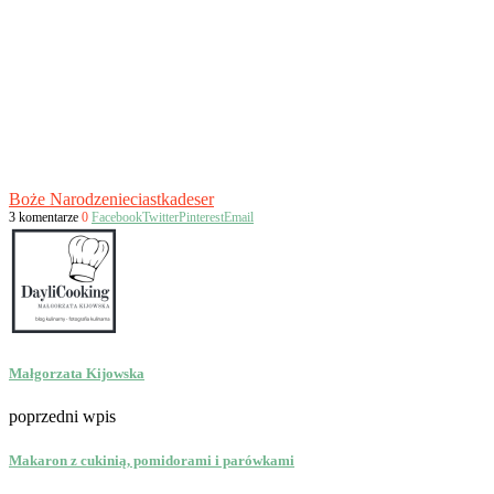
Boże Narodzenie
ciastka
deser
3 komentarze
0
Facebook
Twitter
Pinterest
Email
Małgorzata Kijowska
poprzedni wpis
Makaron z cukinią, pomidorami i parówkami