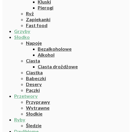
Kluski
Pierogi
Ryż
Zapiekanki
Fast food
Grzyby
Słodko
Napoje
Bezalkoholowe
Alkohol
Ciasta
Ciasta drożdżowe
Ciastka
Babeczki
Desery
Pączki
Przetwory
Przyprawy
Wytrawne
Słodkie
Ryby
Śledzie
DayliHome