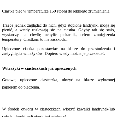
Ciastka piec w temperaturze 150 stopni do lekkiego zrumienienia.
Trzeba jednak zaglądać do nich, gdyż stopione landrynki mogą się
pienić, a wtedy rozlewają się na ciastka. Gdyby tak się stało,
wystarczy na chwilę uchylić piekarnik, celem zmniejszenia
temperatury. Ciastkom to nie zaszkodzi.
Upieczone ciastka pozostawiać na blasze do przestudzenia i
zastygnięcia witrażyków. Dopiero wtedy można je przekładać.
Witrażyki w ciasteczkach już upieczonych
Gotowe, upieczone ciasteczka, ułożyć na blasze wyłożonej
papierem do pieczenia.
W środek otworu w ciasteczkach włożyć kawałki landrynek(lub
całe landrynki jeśli otwór jest większy).