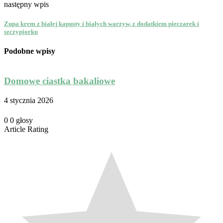
następny wpis
Zupa krem z białej kapusty i białych warzyw, z dodatkiem pieczarek i
szczypiorku
Podobne wpisy
Domowe ciastka bakaliowe
4 stycznia 2026
1
0
0
głosy
Article Rating