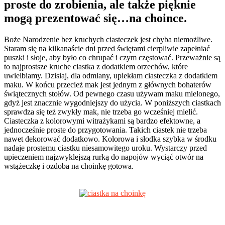
proste do zrobienia, ale także pięknie
mogą prezentować się…na choince.
Boże Narodzenie bez kruchych ciasteczek jest chyba niemożliwe.
Staram się na kilkanaście dni przed świętami cierpliwie zapełniać
puszki i słoje, aby było co chrupać i czym częstować. Przeważnie są
to najprostsze kruche ciastka z dodatkiem orzechów, które
uwielbiamy. Dzisiaj, dla odmiany, upiekłam ciasteczka z dodatkiem
maku. W końcu przecież mak jest jednym z głównych bohaterów
świątecznych stołów. Od pewnego czasu używam maku mielonego,
gdyż jest znacznie wygodniejszy do użycia. W poniższych ciastkach
sprawdza się też zwykły mak, nie trzeba go wcześniej mielić.
Ciasteczka z kolorowymi witrażykami są bardzo efektowne, a
jednocześnie proste do przygotowania. Takich ciastek nie trzeba
nawet dekorować dodatkowo. Kolorowa i słodka szybka w środku
nadaje prostemu ciastku niesamowitego uroku. Wystarczy przed
upieczeniem najzwyklejszą rurką do napojów wyciąć otwór na
wstążeczkę i ozdoba na choinkę gotowa.