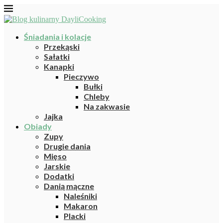
Śniadania i kolacje
Przekąski
Sałatki
Kanapki
Pieczywo
Bułki
Chleby
Na zakwasie
Jajka
Obiady
Zupy
Drugie dania
Mięso
Jarskie
Dodatki
Danią mączne
Naleśniki
Makaron
Placki