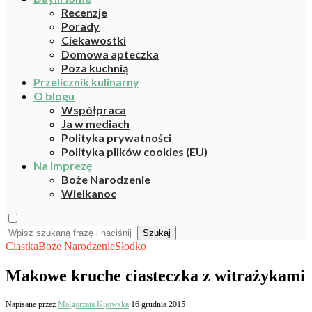
Recenzje
Porady
Ciekawostki
Domowa apteczka
Poza kuchnią
Przelicznik kulinarny
O blogu
Współpraca
Ja w mediach
Polityka prywatności
Polityka plików cookies (EU)
Na imprezę
Boże Narodzenie
Wielkanoc
Szukaj
Ciastka
Boże Narodzenie
Słodko
Makowe kruche ciasteczka z witrażykami
Napisane przez
Małgorzata Kijowska
16 grudnia 2015