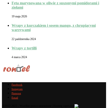
Feta marynowana w oliwie z suszonymi pomidorami i
ziołami
19 maja 2026
Wrapy z kurczakiem i sosem mango, z chrupiącymi
warzywami
22 października 2024
Wrapy z tortilli
4 marca 2024
Facebook
Instagram
Pinterest
Email
@2012-2025 - Wszelkie prawa zastrzeżone | Hosting zapewnia