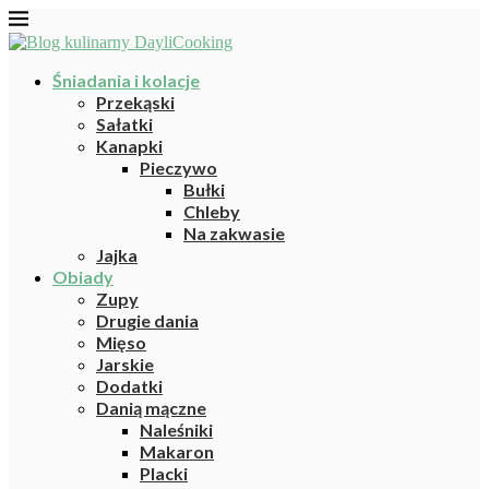
Śniadania i kolacje
Przekąski
Sałatki
Kanapki
Pieczywo
Bułki
Chleby
Na zakwasie
Jajka
Obiady
Zupy
Drugie dania
Mięso
Jarskie
Dodatki
Danią mączne
Naleśniki
Makaron
Placki