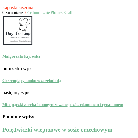
kapusta kiszona
0 Komentarze
0
Facebook
Twitter
Pinterest
Email
Małgorzata Kijowska
poprzedni wpis
Chrrrupiący konkurs z czekoladą
następny wpis
Mini pączki z serka homogenizowanego z kardamonem i cynamonem
Podobne wpisy
Polędwiczki wieprzowe w sosie orzechowym