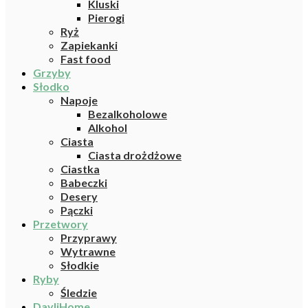
Kluski
Pierogi
Ryż
Zapiekanki
Fast food
Grzyby
Słodko
Napoje
Bezalkoholowe
Alkohol
Ciasta
Ciasta drożdżowe
Ciastka
Babeczki
Desery
Pączki
Przetwory
Przyprawy
Wytrawne
Słodkie
Ryby
Śledzie
DayliHome