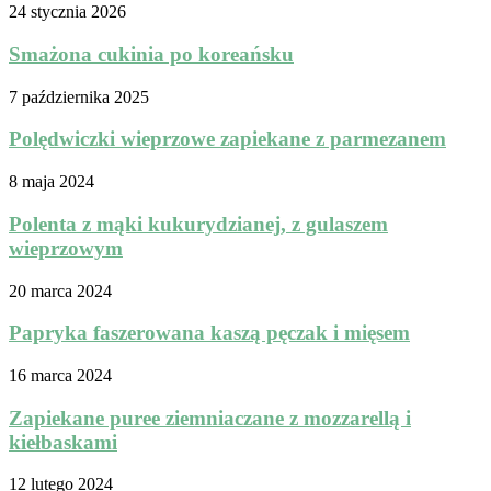
24 stycznia 2026
Smażona cukinia po koreańsku
7 października 2025
Polędwiczki wieprzowe zapiekane z parmezanem
8 maja 2024
Polenta z mąki kukurydzianej, z gulaszem
wieprzowym
20 marca 2024
Papryka faszerowana kaszą pęczak i mięsem
16 marca 2024
Zapiekane puree ziemniaczane z mozzarellą i
kiełbaskami
12 lutego 2024