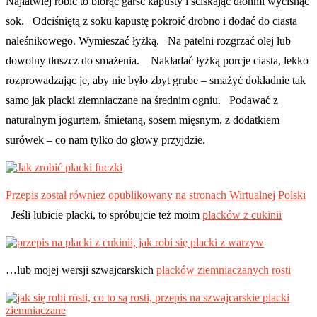
Najłatwiej robić to biorąc garść kapusty i ściskając dłońmi wycisnąć
sok. Odciśniętą z soku kapustę pokroić drobno i dodać do ciasta
naleśnikowego. Wymieszać łyżką. Na patelni rozgrzać olej lub
dowolny tłuszcz do smażenia. Nakładać łyżką porcje ciasta, lekko
rozprowadzając je, aby nie było zbyt grube – smażyć dokładnie tak
samo jak placki ziemniaczane na średnim ogniu. Podawać z
naturalnym jogurtem, śmietaną, sosem mięsnym, z dodatkiem
surówek – co nam tylko do głowy przyjdzie.
Przepis został również opublikowany na stronach Wirtualnej Polski
Jeśli lubicie placki, to spróbujcie też moim
placków z cukinii
…lub mojej wersji szwajcarskich
placków ziemniaczanych rösti