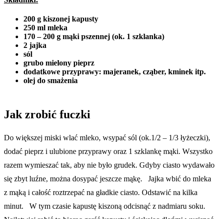
200 g kiszonej kapusty
250 ml mleka
170 – 200 g mąki pszennej (ok. 1 szklanka)
2 jajka
sól
grubo mielony pieprz
dodatkowe przyprawy: majeranek, cząber, kminek itp.
olej do smażenia
Jak zrobić fuczki
Do większej miski wlać mleko, wsypać sól (ok.1/2 – 1/3 łyżeczki),
dodać pieprz i ulubione przyprawy oraz 1 szklankę mąki. Wszystko
razem wymieszać tak, aby nie było grudek. Gdyby ciasto wydawało
się zbyt luźne, można dosypać jeszcze mąkę. Jajka wbić do mleka
z mąką i całość roztrzepać na gładkie ciasto. Odstawić na kilka
minut. W tym czasie kapustę kiszoną odcisnąć z nadmiaru soku.