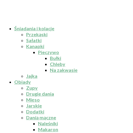
Śniadania i kolacje
Przekąski
Sałatki
Kanapki
Pieczywo
Bułki
Chleby
Na zakwasie
Jajka
Obiady
Zupy
Drugie dania
Mięso
Jarskie
Dodatki
Danią mączne
Naleśniki
Makaron