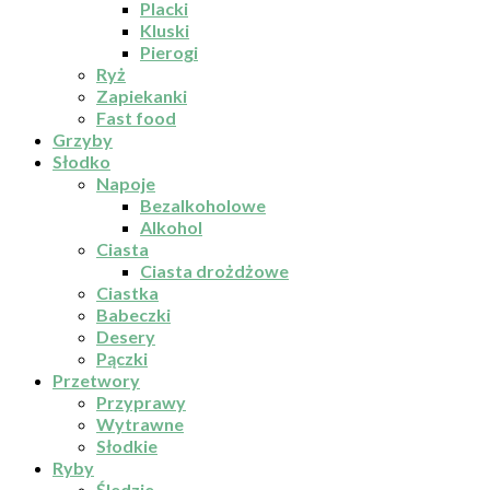
Placki
Kluski
Pierogi
Ryż
Zapiekanki
Fast food
Grzyby
Słodko
Napoje
Bezalkoholowe
Alkohol
Ciasta
Ciasta drożdżowe
Ciastka
Babeczki
Desery
Pączki
Przetwory
Przyprawy
Wytrawne
Słodkie
Ryby
Śledzie