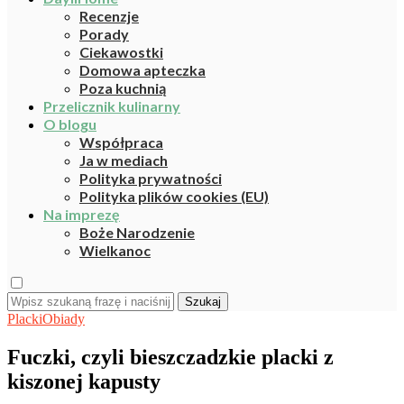
Recenzje
Porady
Ciekawostki
Domowa apteczka
Poza kuchnią
Przelicznik kulinarny
O blogu
Współpraca
Ja w mediach
Polityka prywatności
Polityka plików cookies (EU)
Na imprezę
Boże Narodzenie
Wielkanoc
Szukaj
Placki
Obiady
Fuczki, czyli bieszczadzkie placki z
kiszonej kapusty