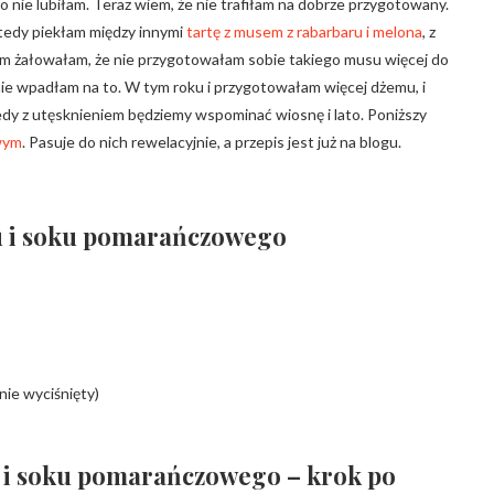
 nie lubiłam. Teraz wiem, że nie trafiłam na dobrze przygotowany.
tedy piekłam między innymi
tartę z musem z rabarbaru i melona
, z
tem żałowałam, że nie przygotowałam sobie takiego musu więcej do
 nie wpadłam na to. W tym roku i przygotowałam więcej dżemu, i
iedy z utęsknieniem będziemy wspominać wiosnę i lato. Poniższy
wym
. Pasuje do nich rewelacyjnie, a przepis jest już na blogu.
ru i soku pomarańczowego
nie wyciśnięty)
u i soku pomarańczowego – krok po