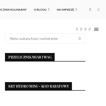
ICZNIK KULINARNY
O BLOGU
NA IMPREZĘ
PRZELICZNIK MIAR I WAG
SRT HYDRO MINI – KOD RABATOWY