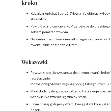
kroku
Rabarbar opłukać i obrać. (Można nie obierać, wtedy 
aksamitny.)
Pokroić w 2-3 cm kawałki. Przełożyć je do płaskiego g
sokiem pomarańczowym.
Na średnim, a później niewielkim ogniu gotować aż d
ewentualnie dosłodzić cukrem.
Wskazówki:
Powyższa porcja wystarcza do przygotowania jednej t
rewelacyjnie.
Można przygotować większą porcję takiego dżemu i
Miód dodany do gorącego dżemu traci swoje wartości
wtedy lekko zmienia się finalny smak.
Czym dłużej gotujemy dżem, tym gęstszą konsystenc
deseru.