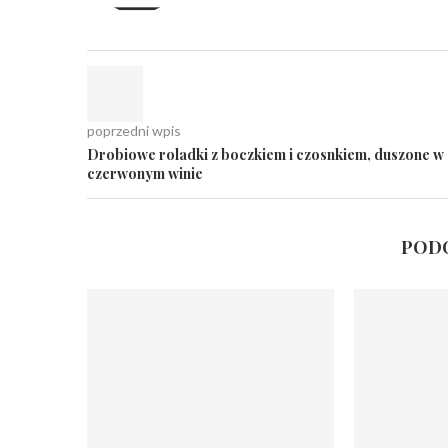
poprzedni wpis
Drobiowe roladki z boczkiem i czosnkiem, duszone w
czerwonym winie
PODO