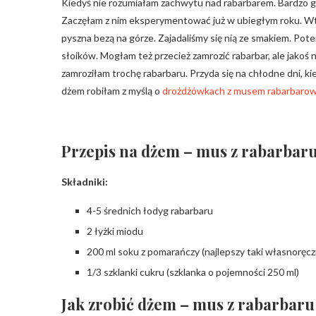
Kiedyś nie rozumiałam zachwytu nad rabarbarem. Bardzo go
Zaczęłam z nim eksperymentować już w ubiegłym roku. W
pyszna bezą na górze. Zajadaliśmy się nią ze smakiem. Po
słoików. Mogłam też przecież zamrozić rabarbar, ale jakoś
zamroziłam trochę rabarbaru. Przyda się na chłodne dni, k
dżem robiłam z myślą o
drożdżówkach z musem rabarbaro
Przepis na dżem – mus z rabarba
Składniki:
4-5 średnich łodyg rabarbaru
2 łyżki miodu
200 ml soku z pomarańczy (najlepszy taki własnoręcz
1/3 szklanki cukru (szklanka o pojemności 250 ml)
Jak zrobić dżem – mus z rabarbar