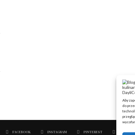
Aby zape
do prze
technol
przegląd
wycofan
FACEBOOK
INSTAGRAM
PINTEREST
EMAIL