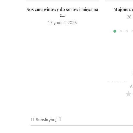
Sos żurawinowy do serów i mięsa na
Majonez 
2...
28 
17 grudnia 2025
A
Subskrybuj