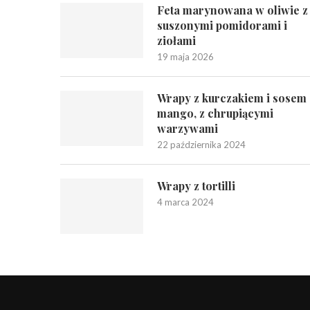
Feta marynowana w oliwie z
suszonymi pomidorami i
ziołami
19 maja 2026
Wrapy z kurczakiem i sosem
mango, z chrupiącymi
warzywami
22 października 2024
Wrapy z tortilli
4 marca 2024