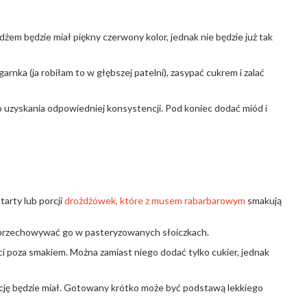
dżem będzie miał piękny czerwony kolor, jednak nie będzie już tak
arnka (ja robiłam to w głębszej patelni), zasypać cukrem i zalać
o uzyskania odpowiedniej konsystencji. Pod koniec dodać miód i
arty lub porcji
drożdżówek, które z musem rabarbarowym
smakują
 przechowywać go w pasteryzowanych słoiczkach.
 poza smakiem. Można zamiast niego dodać tylko cukier, jednak
ję będzie miał. Gotowany krótko może być podstawą lekkiego