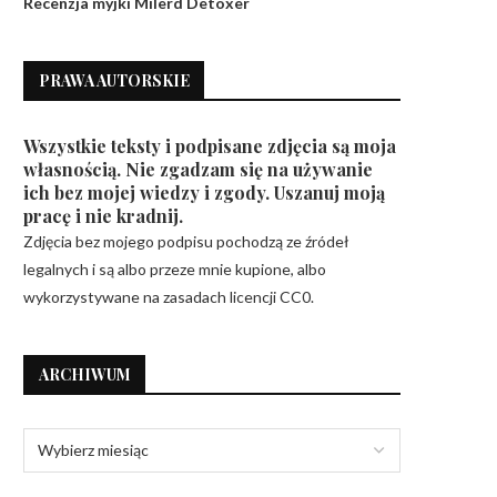
Recenzja myjki Milerd Detoxer
PRAWA AUTORSKIE
Wszystkie teksty i podpisane zdjęcia są moja
własnością. Nie zgadzam się na używanie
ich bez mojej wiedzy i zgody. Uszanuj moją
pracę i nie kradnij.
Zdjęcia bez mojego podpisu pochodzą ze źródeł
legalnych i są albo przeze mnie kupione, albo
wykorzystywane na zasadach licencji CC0.
ARCHIWUM