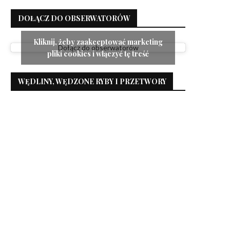
DOŁĄCZ DO OBSERWATORÓW
Kliknij, żeby zaakceptować marketing
Dołącz do obserwatorów
pliki cookies i włączyć tę treść
WĘDLINY, WĘDZONE RYBY I PRZETWORY