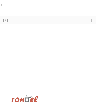
}
[+]