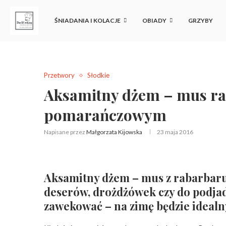
ŚNIADANIA I KOLACJE
OBIADY
GRZYBY
Przetwory
Słodkie
Aksamitny dżem – mus ra
pomarańczowym
Napisane przez
Małgorzata Kijowska
23 maja 2016
Aksamitny dżem – mus z rabarbaru 
deserów, drożdżówek czy do podjada
zawekować – na zimę będzie idealn