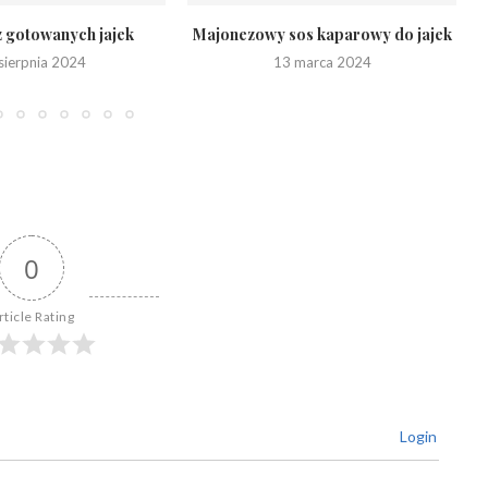
z gotowanych jajek
Majonezowy sos kaparowy do jajek
sierpnia 2024
13 marca 2024
0
rticle Rating
Login