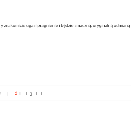
óry znakomicie ugasi pragnienie i będzie smaczną, oryginalną odmianą
e
1