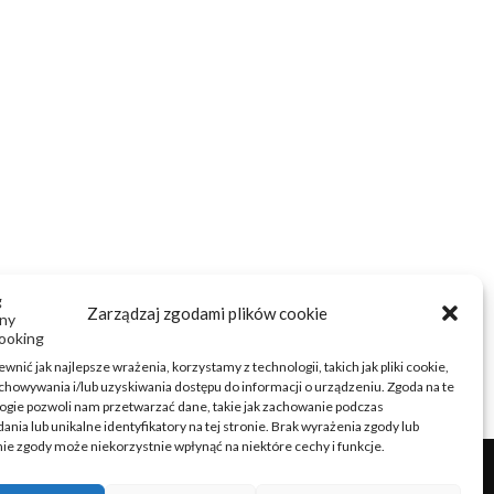
Zarządzaj zgodami plików cookie
wnić jak najlepsze wrażenia, korzystamy z technologii, takich jak pliki cookie,
chowywania i/lub uzyskiwania dostępu do informacji o urządzeniu. Zgoda na te
ogie pozwoli nam przetwarzać dane, takie jak zachowanie podczas
ania lub unikalne identyfikatory na tej stronie. Brak wyrażenia zgody lub
ie zgody może niekorzystnie wpłynąć na niektóre cechy i funkcje.