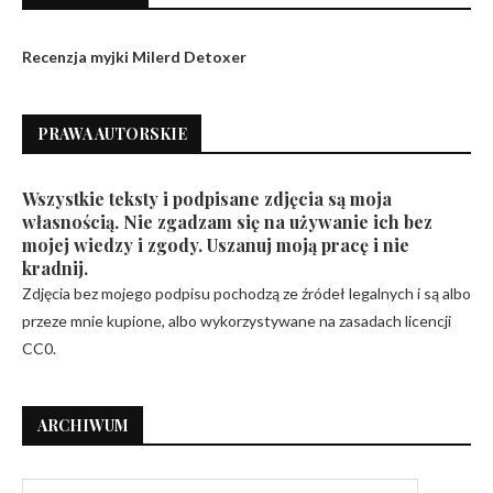
Recenzja myjki Milerd Detoxer
PRAWA AUTORSKIE
Wszystkie teksty i podpisane zdjęcia są moja
własnością. Nie zgadzam się na używanie ich bez
mojej wiedzy i zgody. Uszanuj moją pracę i nie
kradnij.
Zdjęcia bez mojego podpisu pochodzą ze źródeł legalnych i są albo
przeze mnie kupione, albo wykorzystywane na zasadach licencji
CC0.
ARCHIWUM