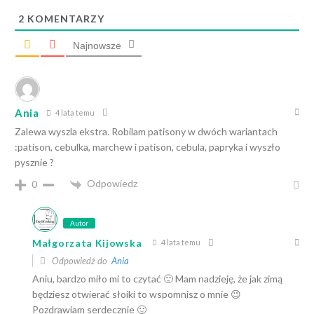
2
KOMENTARZY
Najnowsze
Ania
4 lata temu
Zalewa wyszla ekstra. Robilam patisony w dwóch wariantach
:patison, cebulka, marchew i patison, cebula, papryka i wyszło
pysznie ?
Odpowiedz
0
Autor
Małgorzata Kijowska
4 lata temu
Odpowiedź do
Ania
Aniu, bardzo miło mi to czytać 🙂 Mam nadzieję, że jak zimą
będziesz otwierać słoiki to wspomnisz o mnie 😉
Pozdrawiam serdecznie 🙂