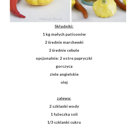
Składniki:
1 kg małych patisonów
2 średnie marchewki
2 średnie cebule
opcjonalnie: 2 ostre papryczki
gorczyca
ziele angielskie
olej
zalewa:
2 szklanki wody
1 łyżeczka soli
1/3 szklanki cukru