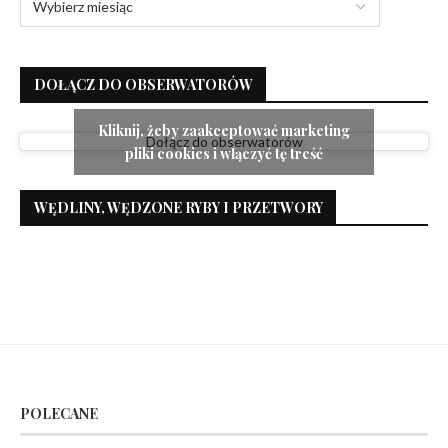
DOŁĄCZ DO OBSERWATORÓW
Kliknij, żeby zaakceptować marketing
Dołącz do obserwatorów
pliki cookies i włączyć tę treść
WĘDLINY, WĘDZONE RYBY I PRZETWORY
POLECANE