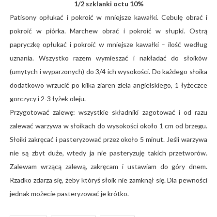
1/2 szklanki octu 10%
Patisony opłukać i pokroić w mniejsze kawałki. Cebulę obrać i
pokroić w piórka. Marchew obrać i pokroić w słupki. Ostrą
papryczkę opłukać i pokroić w mniejsze kawałki – ilość według
uznania. Wszystko razem wymieszać i nakładać do słoików
(umytych i wyparzonych) do 3/4 ich wysokości. Do każdego słoika
dodatkowo wrzucić po kilka ziaren ziela angielskiego, 1 łyżeczce
gorczycy i 2-3 łyżek oleju.
Przygotować zalewę: wszystkie składniki zagotować i od razu
zalewać warzywa w słoikach do wysokości około 1 cm od brzegu.
Słoiki zakręcać i pasteryzować przez około 5 minut. Jeśli warzywa
nie są zbyt duże, wtedy ja nie pasteryzuję takich przetworów.
Zalewam wrzącą zalewą, zakręcam i ustawiam do góry dnem.
Rzadko zdarza się, żeby któryś słoik nie zamknął się. Dla pewności
jednak możecie pasteryzować je krótko.