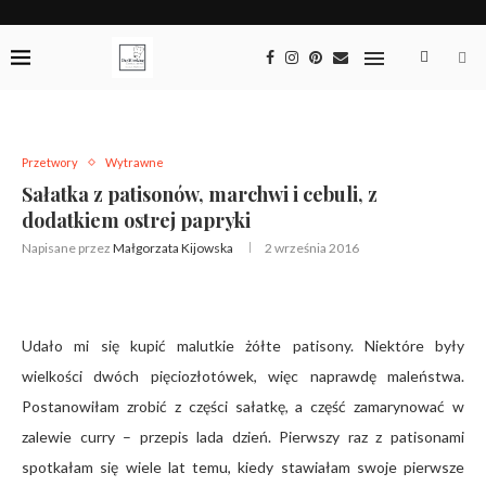
Przetwory
Wytrawne
Sałatka z patisonów, marchwi i cebuli, z
dodatkiem ostrej papryki
Napisane przez
Małgorzata Kijowska
2 września 2016
Udało mi się kupić malutkie żółte patisony. Niektóre były
wielkości dwóch pięciozłotówek, więc naprawdę maleństwa.
Postanowiłam zrobić z części sałatkę, a część zamarynować w
zalewie curry – przepis lada dzień. Pierwszy raz z patisonami
spotkałam się wiele lat temu, kiedy stawiałam swoje pierwsze