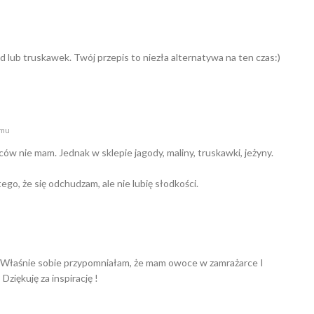
d lub truskawek. Twój przepis to niezła alternatywa na ten czas:)
emu
w nie mam. Jednak w sklepie jagody, maliny, truskawki, jeżyny.
go, że się odchudzam, ale nie lubię słodkości.
 Właśnie sobie przypomniałam, że mam owoce w zamrażarce I
Dziękuję za inspirację !