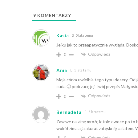
9
KOMENTARZY
Kasia
5 lata temu
Jejku jak to przeapetycznie wygląda. Dosko
Odpowiedz
0
Ania
5 lata temu
Moja córka uwielbia tego typu desery. Od j
cuda 🙂 podrzucę jej Twój przepis Małgosi
Odpowiedz
0
Bernadeta
5 lata temu
Zawsze na zimę mrożę letnie owoce po to 
wokół zima a ja akurat zatęsknię za latem. 
Odpowiedz
0