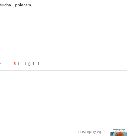
sucha – polecam.
y
0
następny wpis