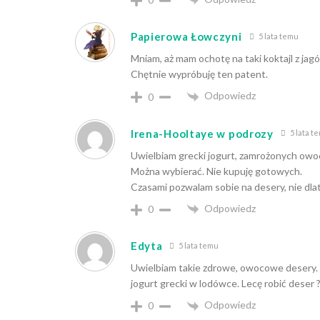
Papierowa Łowczyni
5 lata temu
Mniam, aż mam ochotę na taki koktajl z jagó
Chętnie wypróbuję ten patent.
Odpowiedz
0
Irena-Hooltaye w podrozy
5 lata t
Uwielbiam grecki jogurt, zamrożonych owocó
Można wybierać. Nie kupuję gotowych.
Czasami pozwalam sobie na desery, nie dlate
Odpowiedz
0
Edyta
5 lata temu
Uwielbiam takie zdrowe, owocowe desery.
jogurt grecki w lodówce. Lecę robić deser ? 
Odpowiedz
0