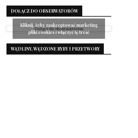
DOŁĄCZ DO OBSERWATORÓW
Kliknij, żeby zaakceptować marketing
Dołącz do obserwatorów
pliki cookies i włączyć tę treść
WĘDLINY, WĘDZONE RYBY I PRZETWORY
Pączki na zakwasie, nr 1 wśród
Sernik z mlekiem w proszku,
pączków
puszysty...
4 lutego 2024
20 grudnia 2023