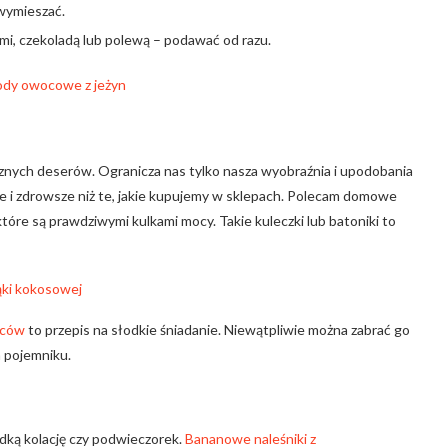
wymieszać.
i, czekoladą lub polewą – podawać od razu.
nych deserów. Ogranicza nas tylko nasza wyobraźnia i upodobania
e i zdrowsze niż te, jakie kupujemy w sklepach. Polecam domowe
 które są prawdziwymi kulkami mocy. Takie kuleczki lub batoniki to
oców
to przepis na słodkie śniadanie. Niewątpliwie można zabrać go
 pojemniku.
odką kolację czy podwieczorek.
Bananowe naleśniki z