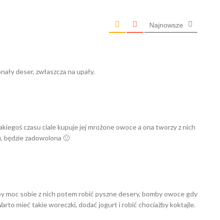
Najnowsze
nały deser, zwłaszcza na upały.
akiegoś czasu ciale kupuje jej mrożone owoce a ona tworzy z nich
u, będzie zadowolona 🙂
by moc sobie z nich potem robić pyszne desery, bomby owoce gdy
Warto mieć takie woreczki, dodać jogurt i robić chociażby koktajle.