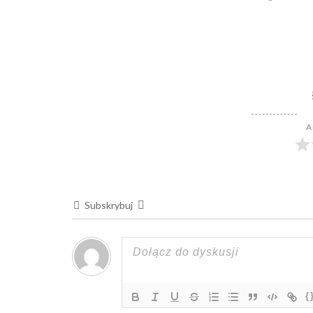
A
Subskrybuj
{