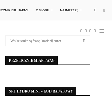
ICZNIK KULINARNY
O BLOGU
NA IMPREZĘ
PRZELICZNIK MIAR I WAG
SRT HYDRO MINI – KOD RABATOWY