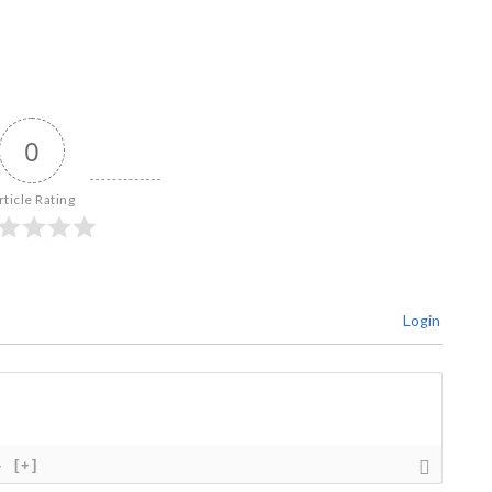
0
rticle Rating
Login
}
[+]