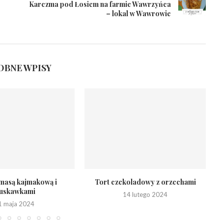
Karczma pod Łosiem na farmie Wawrzyńca
– lokal w Wawrowie
BNE WPISY
 masą kajmakową i
Tort czekoladowy z orzechami
ruskawkami
14 lutego 2024
1 maja 2024