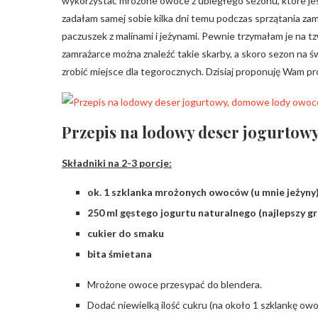
wykorzystać mrożone owoce z ubiegłego sezonu, które jes
zadałam samej sobie kilka dni temu podczas sprzątania zamr
paczuszek z malinami i jeżynami. Pewnie trzymałam je na tz
zamrażarce można znaleźć takie skarby, a skoro sezon na ś
zrobić miejsce dla tegorocznych. Dzisiaj proponuję Wam pr
Przepis na lodowy deser jogurtow
Składniki na 2-3 porcje:
ok. 1 szklanka mrożonych owoców (u mnie jeżyny
250 ml gęstego jogurtu naturalnego (najlepszy gr
cukier do smaku
bita śmietana
Mrożone owoce przesypać do blendera.
Dodać niewielką ilość cukru (na około 1 szklankę o