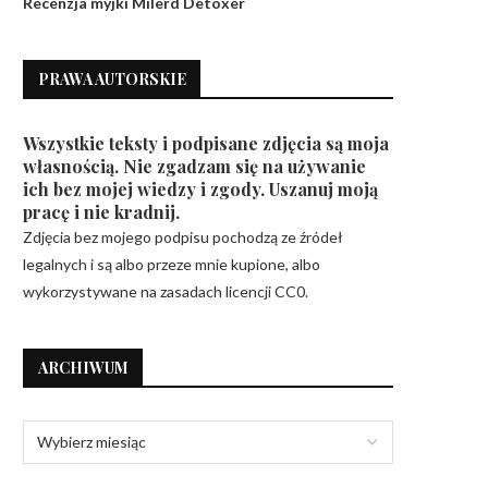
Recenzja myjki Milerd Detoxer
PRAWA AUTORSKIE
Wszystkie teksty i podpisane zdjęcia są moja
własnością. Nie zgadzam się na używanie
ich bez mojej wiedzy i zgody. Uszanuj moją
pracę i nie kradnij.
Zdjęcia bez mojego podpisu pochodzą ze źródeł
legalnych i są albo przeze mnie kupione, albo
wykorzystywane na zasadach licencji CC0.
ARCHIWUM