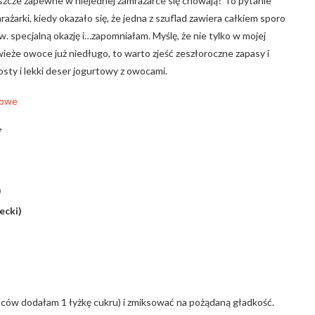
zcze zapewne w niejednej zamrażarce się chowają? To pytanie
ażarki, kiedy okazało się, że jedna z szuflad zawiera całkiem sporo
w. specjalną okazję i…zapomniałam. Myślę, że nie tylko w mojej
wieże owoce już niedługo, to warto zjeść zeszłoroczne zapasy i
osty i lekki deser jogurtowy z owocami.
y
)
ecki)
woców dodałam 1 łyżkę cukru) i zmiksować na pożądaną gładkość.