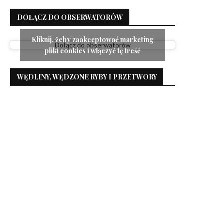
DOŁĄCZ DO OBSERWATORÓW
Kliknij, żeby zaakceptować marketing
Dołącz do obserwatorów
pliki cookies i włączyć tę treść
WĘDLINY, WĘDZONE RYBY I PRZETWORY
Sałatka z pieczonym indykiem i
Sałatka z czarną socze
serem cheddar
22 sierpnia 2023
8 stycznia 2024