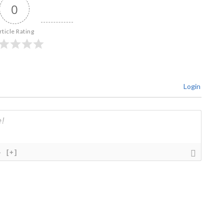
0
rticle Rating
Login
}
[+]