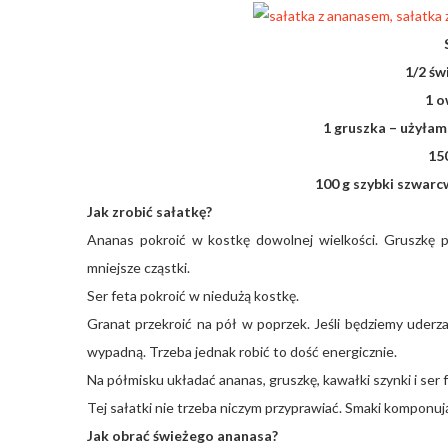
1/2 ś
1 o
1 gruszka – użyłam
150
100 g szybki szwarc
Jak zrobić sałatkę?
Ananas pokroić w kostkę dowolnej wielkości. Gruszkę pr
mniejsze cząstki.
Ser feta pokroić w niedużą kostkę.
Granat przekroić na pół w poprzek. Jeśli będziemy uder
wypadną. Trzeba jednak robić to dość energicznie.
Na półmisku układać ananas, gruszkę, kawałki szynki i ser
Tej sałatki nie trzeba niczym przyprawiać. Smaki komponują 
Jak obrać świeżego ananasa?