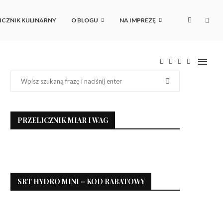
ICZNIK KULINARNY
O BLOGU
NA IMPREZĘ
PRZELICZNIK MIAR I WAG
SRT HYDRO MINI – KOD RABATOWY