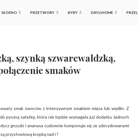
SŁODKO
PRZETWORY
RYBY
DAYLIHOME
PRZEL
zką, szynką szwarcwaldzką,
e połączenie smaków
askowaty smak owoców z intensywnym smakiem mięsa lub wędlin. Z
ób pyszną sałatkę, która nie będzie wymagała już dodatku żadnych
słodycz gruszki i ananasa cudownie komponuje się ze zdecydowanymi
 są przysłowiową kropką nad i ?