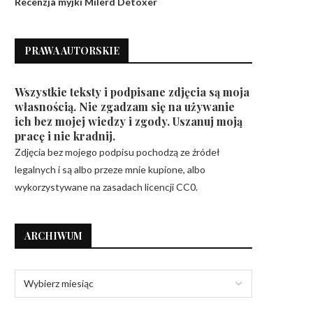
Recenzja myjki Milerd Detoxer
PRAWA AUTORSKIE
Wszystkie teksty i podpisane zdjęcia są moja
własnością. Nie zgadzam się na używanie
ich bez mojej wiedzy i zgody. Uszanuj moją
pracę i nie kradnij.
Zdjęcia bez mojego podpisu pochodzą ze źródeł
legalnych i są albo przeze mnie kupione, albo
wykorzystywane na zasadach licencji CC0.
ARCHIWUM