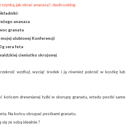
Składniki:
wieżego ananasa
woc granatu
 mojej ulubionej Konferencji
 g sera feta
waldzkiej cieniutko skrojonej
zekroić wzdłuż, wyciąć środek i ją również pokroić w kostkę lub
zać końcem drewnianej łyżki w skorupę granatu, wtedy pestki same
 feta. Na końcu obsypać pestkami granatu.
się ze sobą idealnie ?