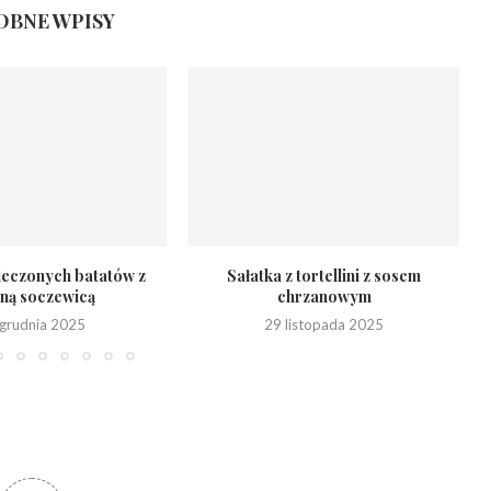
BNE WPISY
pieczonych batatów z
Sałatka z tortellini z sosem
ną soczewicą
chrzanowym
grudnia 2025
29 listopada 2025