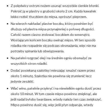
Z polędwicy ostrym nożem usunąć wszystkie cienkie błonki.
Pokroić ją w plastry o grubości około 2 cm. Każdy kawałek
lekko rozbić tłuczkiem do mięsa, oprószyć pieprzem.
Na wierzch nakładać plaster boczku, który powinien być
dłuższy od plastra mięsa przynajmniej o połowę długości.
Całość razem ciasno zrolować boczkiem do wewnątrz.
Wystającym końcem boczku owinąć mięso. W ten sposób
roladka nie rozpadnie się podczas obsmażania, więc nie ma
potrzeby spinania lub obwiązywania.
Na patelni rozgrzać olej i na średnim ogniu obsmażyć ze
wszystkich stron roladki.
Dodać posiekaną szalotkę i mieszając smażyć razem przez
około 1 minutę. Szalotka nie powinna się zrumienić lecz
jedynie zeszklić.
Wlać wino, patelnie przykryć i na niewielkim ogniu dusić przez
około 10 minut. W tym czasie mięso powinno zmięknąć, ale
jeśli nadal byłoby twardawe, wtedy należy ten czas zwiększyć.
Mięso powinno dusić się, więc jeśli płyn odparuje, wtedy