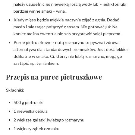
należy uzupełnić go niewielką ilością wody lub – jeśli ktoś lubi
bardziej winne smaki – wina..
Kiedy mięso będzie miękkie naczynie zdjąć z ognia. Dodać
masło i mieszając połączyć z sosem. Nie gotować już. Na
koniec można ewentualnie sos przyprawić solą i pieprzem.
Puree pietruszkowe z nutą rozmarynu to pyszna i zdrowa
alternatywa dla standardowych ziemniaków. Jest dość lekkie i
delikatne w smaku. Ci, którzy nie lubią rozmarynu, mogą go
zastąpić np. tymiankiem.
Przepis na puree pietruszkowe
Składniki:
500 g pietruszki
1 niewielka cebula
2 większe gałązki świeżego rozmarynu
1 większy ząbek czosnku