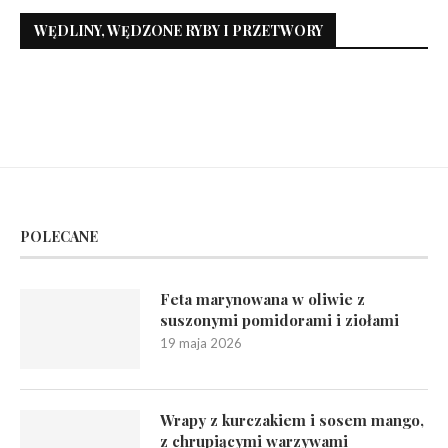
WĘDLINY, WĘDZONE RYBY I PRZETWORY
POLECANE
Feta marynowana w oliwie z
suszonymi pomidorami i ziołami
19 maja 2026
Wrapy z kurczakiem i sosem mango,
z chrupiącymi warzywami