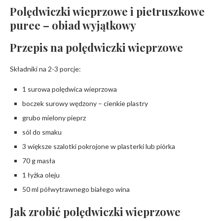
Polędwiczki wieprzowe i pietruszkowe
puree – obiad wyjątkowy
Przepis na polędwiczki wieprzowe
Składniki na 2-3 porcje:
1 surowa polędwica wieprzowa
boczek surowy wędzony – cienkie plastry
grubo mielony pieprz
sól do smaku
3 większe szalotki pokrojone w plasterki lub piórka
70 g masła
1 łyżka oleju
50 ml półwytrawnego białego wina
Jak zrobić polędwiczki wieprzowe