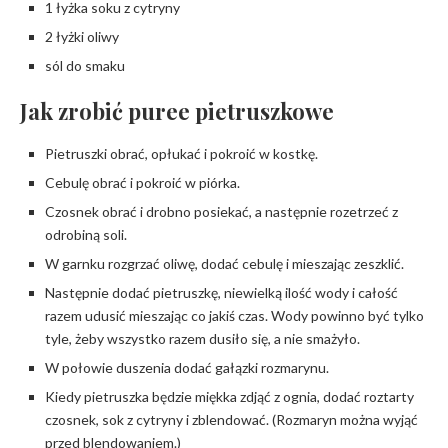
1 łyżka soku z cytryny
2 łyżki oliwy
sól do smaku
Jak zrobić puree pietruszkowe
Pietruszki obrać, opłukać i pokroić w kostkę.
Cebulę obrać i pokroić w piórka.
Czosnek obrać i drobno posiekać, a następnie rozetrzeć z
odrobiną soli.
W garnku rozgrzać oliwę, dodać cebulę i mieszając zeszklić.
Następnie dodać pietruszkę, niewielką ilość wody i całość
razem udusić mieszając co jakiś czas. Wody powinno być tylko
tyle, żeby wszystko razem dusiło się, a nie smażyło.
W połowie duszenia dodać gałązki rozmarynu.
Kiedy pietruszka będzie miękka zdjąć z ognia, dodać roztarty
czosnek, sok z cytryny i zblendować. (Rozmaryn można wyjąć
przed blendowaniem.)