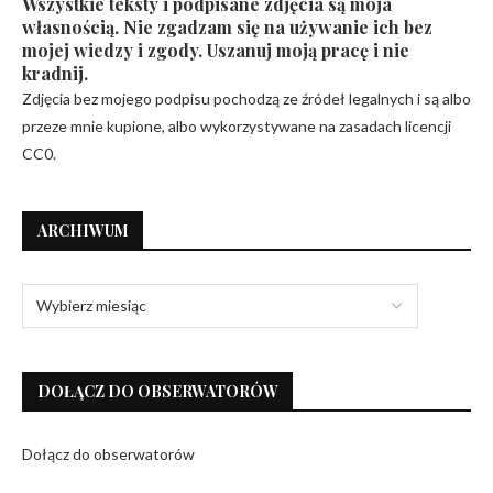
Wszystkie teksty i podpisane zdjęcia są moja
własnością. Nie zgadzam się na używanie ich bez
mojej wiedzy i zgody. Uszanuj moją pracę i nie
kradnij.
Zdjęcia bez mojego podpisu pochodzą ze źródeł legalnych i są albo
przeze mnie kupione, albo wykorzystywane na zasadach licencji
CC0.
ARCHIWUM
DOŁĄCZ DO OBSERWATORÓW
Dołącz do obserwatorów